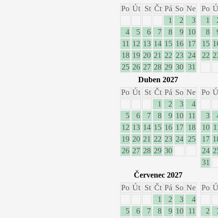
Po
Út
St
Čt
Pá
So
Ne
Po
Ú
1
2
3
1
4
5
6
7
8
9
10
8
11
12
13
14
15
16
17
15
1
18
19
20
21
22
23
24
22
2
25
26
27
28
29
30
31
Duben 2027
Po
Út
St
Čt
Pá
So
Ne
Po
Ú
1
2
3
4
5
6
7
8
9
10
11
3
12
13
14
15
16
17
18
10
1
19
20
21
22
23
24
25
17
1
26
27
28
29
30
24
2
31
Červenec 2027
Po
Út
St
Čt
Pá
So
Ne
Po
Ú
1
2
3
4
5
6
7
8
9
10
11
2