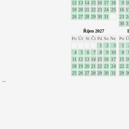
12
13
14
15
16
17
18
9
1
19
20
21
22
23
24
25
16
1
26
27
28
29
30
31
23
2
30
3
Říjen 2027
Po
Út
St
Čt
Pá
So
Ne
Po
Ú
1
2
3
1
4
5
6
7
8
9
10
8
11
12
13
14
15
16
17
15
1
18
19
20
21
22
23
24
22
2
25
26
27
28
29
30
31
29
3
...