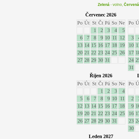
Zelená
- volno,
Červená
Červenec 2026
Po
Út
St
Čt
Pá
So
Ne
Po
Ú
1
2
3
4
5
6
7
8
9
10
11
12
3
13
14
15
16
17
18
19
10
1
20
21
22
23
24
25
26
17
1
27
28
29
30
31
24
2
31
Říjen 2026
Po
Út
St
Čt
Pá
So
Ne
Po
Ú
1
2
3
4
5
6
7
8
9
10
11
2
12
13
14
15
16
17
18
9
1
19
20
21
22
23
24
25
16
1
26
27
28
29
30
31
23
2
30
Leden 2027