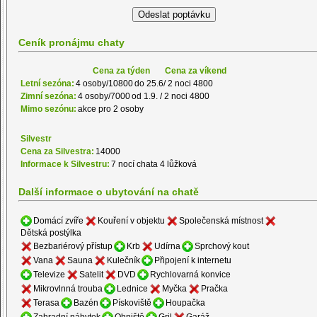
Ceník pronájmu chaty
Cena za týden
Cena za víkend
Letní sezóna:
4 osoby/10800
do 25.6/ 2 noci 4800
Zimní sezóna:
4 osoby/7000
od 1.9. / 2 noci 4800
Mimo sezónu:
akce pro 2 osoby
Silvestr
Cena za Silvestra:
14000
Informace k Silvestru:
7 nocí chata 4 lůžková
Další informace o ubytování na chatě
Domácí zvíře
Kouření v objektu
Společenská místnost
Dětská postýlka
Bezbariérový přístup
Krb
Udírna
Sprchový kout
Vana
Sauna
Kulečník
Připojení k internetu
Televize
Satelit
DVD
Rychlovarná konvice
Mikrovlnná trouba
Lednice
Myčka
Pračka
Terasa
Bazén
Pískoviště
Houpačka
Zahradní nábytek
Ohniště
Gril
Garáž