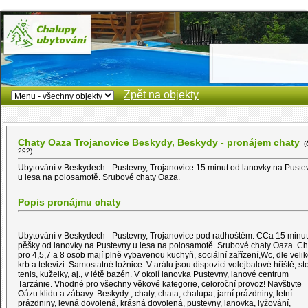
Zpět na objekty
Chaty Oaza Trojanovice Beskydy, Beskydy - pronájem chaty
(č
292)
Ubytování v Beskydech - Pustevny, Trojanovice 15 minut od lanovky na Puste
u lesa na polosamotě. Srubové chaty Oaza.
Popis pronájmu chaty
Ubytování v Beskydech - Pustevny, Trojanovice pod radhoštěm. CCa 15 minut
pěšky od lanovky na Pustevny u lesa na polosamotě. Srubové chaty Oaza. Ch
pro 4,5,7 a 8 osob mají plně vybavenou kuchyň, sociální zařízení,Wc, dle velik
krb a televizi. Samostatné ložnice. V arálu jsou dispozici volejbalové hřiště, sto
tenis, kuželky, aj., v létě bazén. V okolí lanovka Pustevny, lanové centrum
Tarzánie. Vhodné pro všechny věkové kategorie, celoroční provoz! Navštivte
Oázu klidu a zábavy. Beskydy , chaty, chata, chalupa, jarní prázdniny, letní
prázdniny, levná dovolená, krásná dovolená, pustevny, lanovka, lyžování,