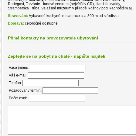
Radegast, Tarzánie - lanové centrum (největší v ČR), Hard Hukvaldy,
Štramberská Trůba, Valašské muzeum v přírodě Rožnov pod Radhoštěm aj.
Stravování:
Vybavené kuchyně, restaurace cca 300 m od střediska
Doprava:
celoročně dostupné
Přímé kontakty na provozovatele ubytování
Zeptejte se na pobyt na chatě - napište majiteli
Vaše jméno:
Váš e-mail:
Telefon:
Požadovaný termín:
Počet osob: