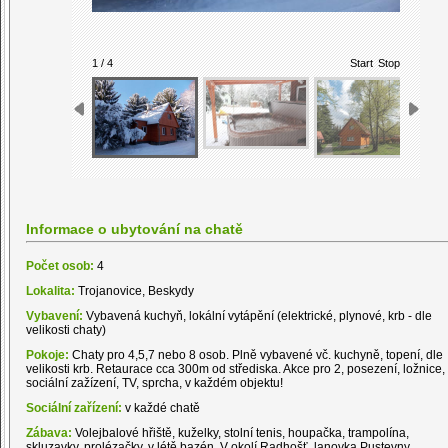
1 / 4
Start
Stop
Informace o ubytování na chatě
Počet osob:
4
Lokalita:
Trojanovice, Beskydy
Vybavení:
Vybavená kuchyň, lokální vytápění (elektrické, plynové, krb - dle
velikosti chaty)
Pokoje:
Chaty pro 4,5,7 nebo 8 osob. Plně vybavené vč. kuchyně, topení, dle
velikosti krb. Retaurace cca 300m od střediska. Akce pro 2, posezení, ložnice,
sociální zažízení, TV, sprcha, v každém objektu!
Sociální zařízení:
v každé chatě
Zábava:
Volejbalové hřiště, kuželky, stolní tenis, houpačka, trampolína,
skluzavky, prolézačky, v létě bazén. V okolí Radhošť, lanovka Pustevny,