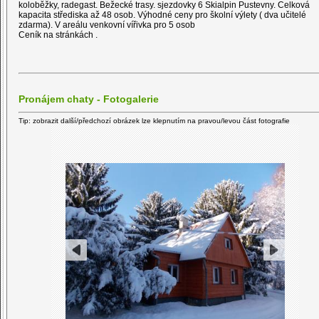
koloběžky, radegast. Bežecké trasy. sjezdovky 6 Skialpin Pustevny. Celková
kapacita střediska až 48 osob. Výhodné ceny pro školní výlety ( dva učitelé
zdarma). V areálu venkovní vířivka pro 5 osob
Ceník na stránkách .
Pronájem chaty - Fotogalerie
Tip: zobrazit další/předchozí obrázek lze klepnutím na pravou/levou část fotografie