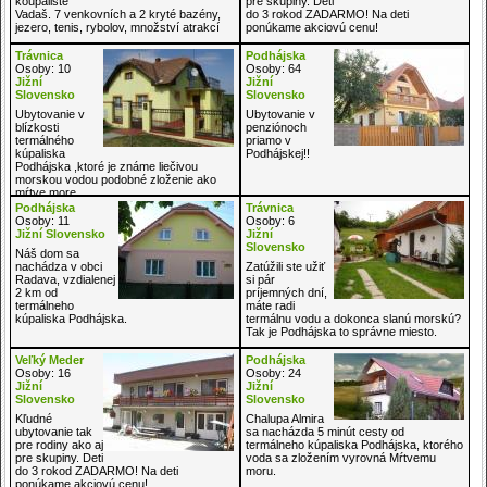
koupaliště
pre skupiny. Deti
Vadaš. 7 venkovních a 2 kryté bazény,
do 3 rokod ZADARMO! Na deti
jezero, tenis, rybolov, množství atrakcí
ponúkame akciovú cenu!
Trávnica
Podhájska
Osoby: 10
Osoby: 64
Jižní
Jižní
Slovensko
Slovensko
Ubytovanie v
Ubytovanie v
blízkosti
penziónoch
termálného
priamo v
kúpaliska
Podhájskej!!
Podhájska ,ktoré je známe liečivou
morskou vodou podobné zloženie ako
mŕtve more
Podhájska
Trávnica
Osoby: 11
Osoby: 6
Jižní Slovensko
Jižní
Slovensko
Náš dom sa
nachádza v obci
Zatúžili ste užiť
Radava, vzdialenej
si pár
2 km od
príjemných dní,
termálneho
máte radi
kúpaliska Podhájska.
termálnu vodu a dokonca slanú morskú?
Tak je Podhájska to správne miesto.
Veľký Meder
Podhájska
Osoby: 16
Osoby: 24
Jižní
Jižní
Slovensko
Slovensko
Kľudné
Chalupa Almira
ubytovanie tak
sa nacházda 5 minút cesty od
pre rodiny ako aj
termálneho kúpaliska Podhájska, ktorého
pre skupiny. Deti
voda sa zložením vyrovná Mŕtvemu
do 3 rokod ZADARMO! Na deti
moru.
ponúkame akciovú cenu!