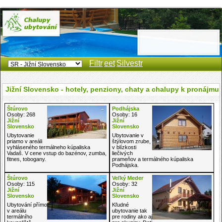
Filtr
eet
Silvestr
Jižní Slovensko - hotely, penziony, chaty a chalupy k pronájmu
Štúrovo
Podhájska
Osoby: 268
Osoby: 16
Jižní
Jižní
Slovensko
Slovensko
Ubytovanie
Ubytovanie v
priamo v areáli
štýlovom zrube,
vyhláseného termálneho kúpaliska
v blízkosti
Vadaš. V cene vstup do bazénov, zumba,
liečivých
fitnes, tobogany.
prameňov a termálného kúpaliska
Podhájska.
Štúrovo
Veľký Meder
Osoby: 115
Osoby: 32
Jižní
Jižní
Slovensko
Slovensko
Ubytování přímo
Kľudné
v areálu
ubytovanie tak
termálního
pre rodiny ako aj