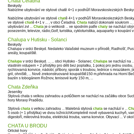
Chata Čeladná
Beskydy
Nabízíme ubytování ve stylové chatě 4+1 v podhůří Moravskoslezských Besky
Nabízíme ubytování ve stylové
chat
ě 4+1 v podhůří Moravskoslezských Beskyd,
ve stylové
chat
ě 4+1 v ... , v obci Čeladná.
Chata
nabízí dokonalé soukrom ...
ubytování zvl ...
Chata
je o velikosti ... ve spodním patře
chaty
se nachází obýva
posezením, televize, rádio,Golf, turistika, cykloturistika, aquaparky o koupání
Chalupa v Hutisku - Solanci
Beskydy
Chalupa v srdci Beskyd. Nedaleko Valašské muzeum v přírodě, Radhošť, Puste
areály, koupaliště.
Chalupa
v srdci Beskyd. ... ... obci Hutisko - Solanec.
Chalupa
se nachází na ..
vlastním vstupem + 2 přistýlky pro děti bez poplatku, 1 pokoj pro jednu osobu, 
rychlovarná konvice, nádobí, příbory, sporák s troubou, lednice s mrazákem, jí
gril, ohniště, ... Nově zrekonstruované koupaliště150 m,přehrada na Horní Beč
bazén s tobogánem Rožnov, tenisové kurty 150 m, ...
Chata Zdeňka
Jeseníky
Stylová chata s velkou zahradou a potůčkem se nachází na začátku obce Su
hory Moravy Pradědu.
Stylová
chata
s velkou zahradou ... Malebná stylová
chata
se nachází v ...
Ch
5 osob (+ 1 přistýlka) ve dvou ložnicíchKompletně nově vybavená kuchyň, va
digestoří, mikrovlná trouba, elektrická trouba, varna konvice. Obyvací ... V okol
CHATA U BRODU
Orlické hory