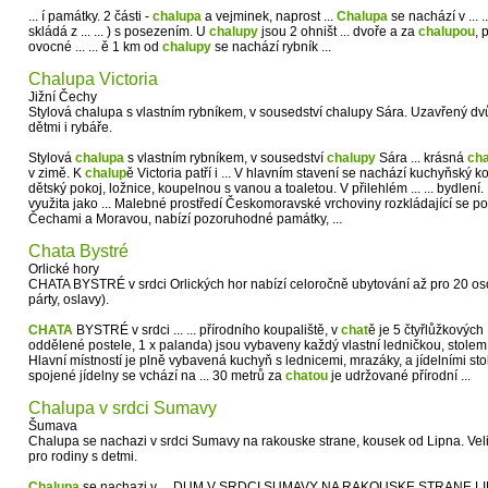
... í památky. 2 části -
chalupa
a vejminek, naprost ...
Chalupa
se nachází v ... ..
skládá z ... ... ) s posezením. U
chalupy
jsou 2 ohništ ... dvoře a za
chalupou
, 
ovocné ... ... ě 1 km od
chalupy
se nachází rybník ...
Chalupa Victoria
Jižní Čechy
Stylová chalupa s vlastním rybníkem, v sousedství chalupy Sára. Uzavřený dvů
dětmi i rybáře.
Stylová
chalupa
s vlastním rybníkem, v sousedství
chalupy
Sára ... krásná
ch
v zimě. K
chalup
ě Victoria patří i ... V hlavním stavení se nachází kuchyňský k
dětský pokoj, ložnice, koupelnou s vanou a toaletou. V přilehlém ... ... bydlen
využita jako ... Malebné prostředí Českomoravské vrchoviny rozkládající se 
Čechami a Moravou, nabízí pozoruhodné památky, ...
Chata Bystré
Orlické hory
CHATA BYSTRÉ v srdci Orlických hor nabízí celoročně ubytování až pro 20 osob
párty, oslavy).
CHATA
BYSTRÉ v srdci ... ... přírodního koupaliště, v
chat
ě je 5 čtyřlůžkových 
oddělené postele, 1 x palanda) jsou vybaveny každý vlastní ledničkou, stolem s
Hlavní místností je plně vybavená kuchyň s lednicemi, mrazáky, a jídelními st
spojené jídelny se vchází na ... 30 metrů za
chatou
je udržované přírodní ...
Chalupa v srdci Sumavy
Šumava
Chalupa se nachazi v srdci Sumavy na rakouske strane, kousek od Lipna. Veli
pro rodiny s detmi.
Chalupa
se nachazi v ... DUM V SRDCI SUMAVY NA RAKOUSKE STRANE L