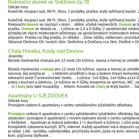
Rekreační domek ve Sněžném čp.78
Orlické hory
Kulečník, koupací sud, Wi-Fi, Xbox, 2 postýlky, pračka, krytý vyhřívaný bazén.
Kulečník, koupací sud, Wi-Fi, Xbox, 2 postýlky, pračka, krytý vyhřívaný bazén.
Rekreační
domek
se nachází v dolní ... dětmi, včetně nejmenších.
Domek
je b
pračka.
Domek
se skládá ze ... Ložnice se 2,4 a 6 lůžky, 2 společenské místno
přistýlky.Ve všech místnostech přímotopy, ve společenských místnostech krbov
připojení. Pračka na 5kg prádla, 2x dětská ... Zima: běžky, sáňkování, procházk
Skiareal Olešnice Orl. horách 2km, Sedloňov a Dobřany cca 3km, Deštné v Orl.
Chata Horalka, Kouty nad Desnou
Jeseníky
Bývalá myslivecká chalupa pro 12 osob (3x ložnice, sauna a herna) je umístě
Bývalá myslivecká
chalupa
pro 12 osob (3x ložnice, sauna a herna) je umíst
lanovce.Její poloha je ,, v klidném prostředí u lesa a bokem hlavní komunikac
rekreační areál Červenohorské Sedlo, ... Ložnice: 1x4 lůžka, 1x4 lůžka a1x4 l
pokoj s kuchyní a jídelnou, 1x ložnice se 4 lůžky, koupelna se sprchou, WC, 
... U
chaty
jsou také houpačky, ... krbem. Kousek od
chaty
je krytý bazén ... S
Apartmány U SJEZDOVEK
Orlické hory
Pronájem celkem 6 apartmánu v centru vyhlášeného lyžařského střediska.
Pronájem
celkem 6 apartmánu v centru vyhlášeného lyžařského střediska.Sp
ubytování / pronájem 6 apartmánů v novém bytovém domě v centru vyhlášené
v Deštném ... Apartmán je bytová jednotka 1+1 (kuchyně a ložnice). Ložní prád
Kompletně vybavená kuchyň, BTV, internet. Každý apartmán má k dispozici u
je výtah. Léto - turistika, cykloturistika, procházky lesem, jízda na koni, lanov
koni, půjčovna čtyřkolek ...