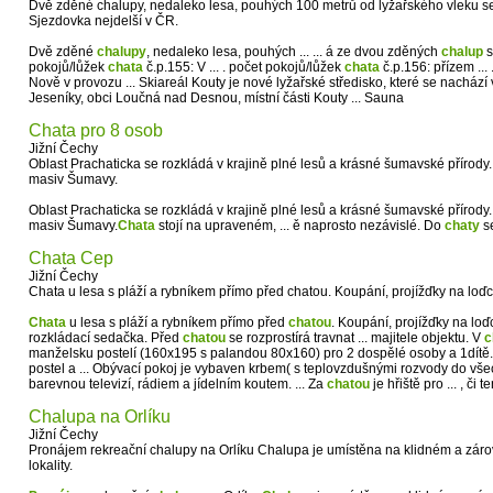
Dvě zděné chalupy, nedaleko lesa, pouhých 100 metrů od lyžařského vleku s
Sjezdovka nejdelší v ČR.
Dvě zděné
chalupy
, nedaleko lesa, pouhých ... ... á ze dvou zděných
chalup
s
pokojů/lůžek
chata
č.p.155: V ... . počet pokojů/lůžek
chata
č.p.156: přízem ...
Nově v provozu ... Skiareál Kouty je nové lyžařské středisko, které se nachází
Jeseníky, obci Loučná nad Desnou, místní části Kouty ... Sauna
Chata pro 8 osob
Jižní Čechy
Oblast Prachaticka se rozkládá v krajině plné lesů a krásné šumavské přírody
masiv Šumavy.
Oblast Prachaticka se rozkládá v krajině plné lesů a krásné šumavské přírody
masiv Šumavy.
Chata
stojí na upraveném, ... ě naprosto nezávislé. Do
chaty
se
Chata Cep
Jižní Čechy
Chata u lesa s pláží a rybníkem přímo před chatou. Koupání, projížďky na loď
Chata
u lesa s pláží a rybníkem přímo před
chatou
. Koupání, projížďky na loď
rozkládací sedačka. Před
chatou
se rozprostírá travnat ... majitele objektu. V
c
manželsku postelí (160x195 s palandou 80x160) pro 2 dospělé osoby a 1dítě. 
postel a ... Obývací pokoj je vybaven krbem( s teplovzdušnými rozvody do vše
barevnou televizí, rádiem a jídelním koutem. ... Za
chatou
je hřiště pro ... , či 
Chalupa na Orlíku
Jižní Čechy
Pronájem rekreační chalupy na Orlíku Chalupa je umístěna na klidném a záro
lokality.