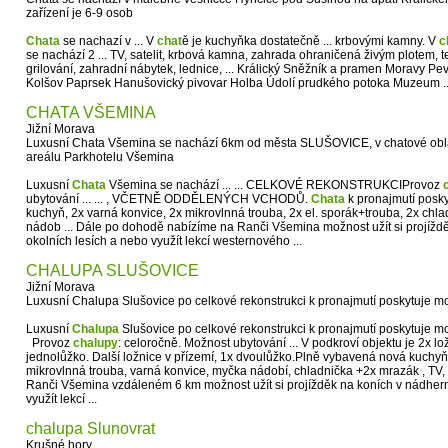
zařízení je 6-9 osob
Chata
se nachazí v ... V
chat
ě je kuchyňka dostatečně ... krbovými kamny. V
c
se nachází 2 ... TV, satelit, krbová kamna, zahrada ohraničená živým plotem, 
grilování, zahradní nábytek, lednice, ... Králický Sněžník a pramen Moravy Pe
Kolšov Paprsek Hanušovický pivovar Holba Údolí prudkého potoka Muzeum ..
CHATA VŠEMINA
Jižní Morava
Luxusní Chata Všemina se nachází 6km od města SLUŠOVICE, v chatové oblas
areálu Parkhotelu Všemina
Luxusní
Chata
Všemina se nachází ... ... CELKOVÉ REKONSTRUKCIProvoz
ubytování ... ... , VČETNĚ ODDĚLENÝCH VCHODŮ.
Chata
k pronajmutí posky
kuchyň, 2x varná konvice, 2x mikrovlnná trouba, 2x el. sporák+trouba, 2x ch
nádob ... Dále po dohodě nabízíme na Ranči Všemina možnost užít si projížd
okolních lesích a nebo využít lekcí westernového ...
CHALUPA SLUŠOVICE
Jižní Morava
Luxusní Chalupa Slušovice po celkové rekonstrukci k pronajmutí poskytuje mo
Luxusní
Chalupa
Slušovice po celkové rekonstrukci k pronajmutí poskytuje mo
Provoz
chalupy
: celoročně. Možnost ubytování ... V podkroví objektu je 2x lo
jednolůžko. Další ložnice v přízemí, 1x dvoulůžko.Plně vybavená nová kuchyň: 
mikrovlnná trouba, varná konvice, myčka nádobí, chladnička +2x mrazák , TV,
Ranči Všemina vzdáleném 6 km možnost užít si projížděk na koních v nádhern
využít lekcí ...
chalupa Slunovrat
Krušné hory