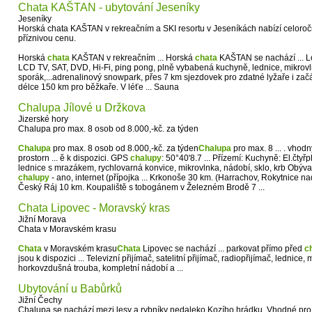
Chata KAŠTAN - ubytování Jeseníky
Jeseníky
Horská chata KAŠTAN v rekreačním a SKI resortu v Jeseníkách nabízí celoroč
příznivou cenu.
Horská
chata
KAŠTAN v rekreačním ... Horská
chata
KAŠTAN se nachází ... Lo
LCD TV, SAT, DVD, Hi-Fi, ping pong, plně vybabená kuchyně, lednice, mikrovln
sporák,...adrenalinový snowpark, přes 7 km sjezdovek pro zdatné lyžaře i zač
délce 150 km pro běžkaře. V léťe ... Sauna
Chalupa Jílové u Držkova
Jizerské hory
Chalupa pro max. 8 osob od 8.000,-kč. za týden
Chalupa
pro max. 8 osob od 8.000,-kč. za týden
Chalupa
pro max. 8 ... . vhod
prostorn ... ě k dispozici. GPS
chalupy
: 50°40'8.7 ... Přízemí: Kuchyně: El.čtyř
lednice s mrazákem, rychlovarná konvice, mikrovlnka, nádobí, sklo, krb Obývací 
chalupy
- ano, internet (přípojka ... Krkonoše 30 km. (Harrachov, Rokytnice na
Český Ráj 10 km. Koupaliště s tobogánem v Železném Brodě 7 ...
Chata Lipovec - Moravský kras
Jižní Morava
Chata v Moravském krasu
Chata
v Moravském krasu
Chata
Lipovec se nachází ... parkovat přímo před
c
jsou k dispozici ... Televizní přijímač, satelitní přijímač, radiopřijímač, lednice
horkovzdušná trouba, kompletní nádobí a ...
Ubytování u Babůrků
Jižní Čechy
Chalupa se nachází mezi lesy a rybníky nedaleko Kozího hrádku. Vhodné pro ho