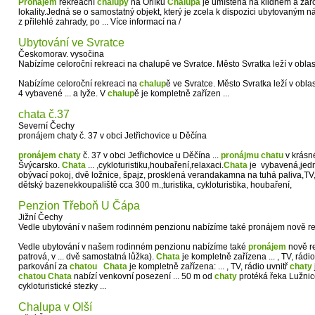
Pronájem
rekreační
chalupy
na Orlíku
Chalupa
je umístěna na klidném a zár
lokality.Jedná se o samostatný objekt, který je zcela k dispozici ubytovaným 
z přilehlé zahrady, po ... Více informací na /
Ubytování ve Svratce
Českomorav. vysočina
Nabízíme celoroční rekreaci na chalupě ve Svratce. Město Svratka leží v oblas
Nabízíme celoroční rekreaci na
chalup
ě ve Svratce. Město Svratka leží v obla
4 vybavené ... a lyže. V
chalup
ě je kompletně zařízen ...
chata č.37
Severní Čechy
pronájem chaty č. 37 v obci Jetřichovice u Děčína
pronájem
chaty
č. 37 v obci Jetřichovice u Děčína ...
pronájmu
chatu
v krásn
Švýcarsko.
Chata
... ,cykloturistiku,houbaření,relaxaci.
Chata
je vybavená,jedn
obývací pokoj, dvě ložnice, špajz, prosklená verandakamna na tuhá paliva,TV, 
dětský bazenekkoupaliště cca 300 m.,turistika, cykloturistika, houbaření,
Penzion Třeboň U Čápa
Jižní Čechy
Vedle ubytování v našem rodinném penzionu nabízíme také pronájem nově re
Vedle ubytování v našem rodinném penzionu nabízíme také
pronájem
nově r
patrová, v ... dvě samostatná lůžka).
Chata
je kompletně zařízena ... , TV, rádio
parkování za
chatou
Chata
je kompletně zařízena: ... , TV, rádio uvnitř
chaty
chatou
Chata
nabízí venkovní posezení ... 50 m od
chaty
protéká řeka Lužnice
cykloturistické stezky ...
Chalupa v Olší