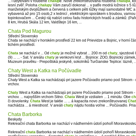
... í ubytování v roubené
chalup
ě. Nově zrekonstruovaná roubená
chalupa
, k
lesní zvěř. Poloha
chalupy
Vám zaručí dokonal ... v patře modrá ložnice s 5 l
manželským dvojlůžkem a červená s celkem pěti lůžky mají samostatné WC a k
vybavená až pro 15 osob,2 x lednicí , elektrickým sporákem s troubou, varnou 
topinkovačem ... Český ráj nabízí celou řadu historických hradů a zámků: (Pa
8 km, Hrubá Skála 12 km, Valdštejn 16 km, ...
Chata Pod Magurou
Střední Slovensko
Chata se nachází v horském prostředí 22 km od Prievidze a Bojnic, v horní čá
tichém prostředí.
Chata
se nachází v ... Od
chaty
je možné vybrat ... 200 m od
chaty
, sjezdové 
(9) ... ... - Sat. V areálu
chaty
je venkovní kryt ... Bojnice: ZOO, Bojnický zámek,
Muzeum pravěku - Prepoštská jeskyně, sokolníků Turčianske Teplice: lázně, ..
Chaty West a Katka na Počúvadle
Střední Slovensko
Chaty West a Katka sa nachádzajú pri jazere Počúvadlo priamo pod Sitnom -
vrchov.
Chaty
West a Katka sa nachádzajú pri jazere Počúvadlo priamo pod Sitnom -
vrchov. ... najvyšším vrchom Sitno.
Chata
West je vzdialen ... 1 minútu. Obe
ch
či dovolenky.
Chata
West je taktie ... ... á kapacita novo zrekonštruovanej
Cha
nachádza ... á miestnosť. V areáli
chaty
nájdu hostia voľne ... Počúvadlo. Pr
Chata Barborka
Beskydy
Rekreační chata Barborka se nachází v nádherném údolí pohoří Moravskosle
Rekreační
chata
Barborka se nachází v nádherném údolí pohoří Moravskoslez