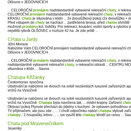
Olšovce v JEDOVNICÍCH
... CELOROČNÍ
pronájem
nadstandardně vybavené rekreační
chaty
, v rekre
CELOROČNÍ
pronájem
nadstandardně vybavené rekreační
chaty
, v rekre
KRASU.
Chata
je situována v klidn ... 3x dvoulůžkový pokoj (2x dvoulůžko + dě
Před vstupem do
chaty
se nachází ... zastřešená terasa, před
chatou
ohniště 
možnost
pronájmu
kol, lodičky. Pro rekreaci, koupání, vodní sporty a rybolov
největší rybník OLŠOVEC o rozloze 42 ha. Je zde ještě ...
CHata u Jardy
Jižní Morava
Nabízíme Vám CELOROČNÍ pronájem nadstandardně vybavené rekreační chaty,
Olšovce v JEDOVNICÍCH .
... CELOROČNÍ
pronájem
nadstandardně vybavené rekreační
chaty
, v rekre
nadstandardně vybavené rekreační
chaty
, v rekreační oblasti ... CENTR
situována v klidn ... Sauna
Chalupa Křižánky
Českomorav. vysočina
Ubytování je nabízeno ve dvouch na sobě nezávislých luxusně zařízených ap
vrchů na Vysočině.
Ubytování je nabízeno ve dvouch na sobě nezávislých luxusně zařízených ap
vrchů na Vysočině.
Chalupa
byla navržena tak, ... místní krajiny. Zařízení
chal
Obývací pokoj Plynule přechází do jídelny s kuchyní. Je vybaven pohodlnou 
TV příjímačem, ale jsou zde ... ... í chvílí odpočinku nabízí
chalupa
stylově zaříz
chalupy
- 2 houpačky, krbov ... ... lze využít této
chalupy
téměř po celou ... Sa
Chata pod Mravenečníkem
Jeseníky