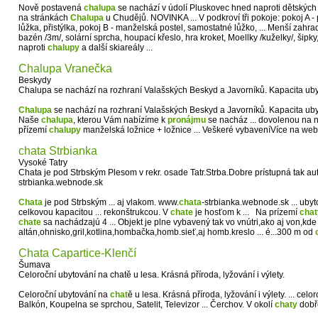
Nově postavená
chalupa
se nachází v údolí Pluskovec hned naproti dětských v
na stránkách
Chalupa
u Chudějů. NOVINKA ... V podkroví tři pokoje: pokoj A -
lůžka, přistýlka, pokoj B - manželská postel, samostatné lůžko, ... Menší zahrad
bazén /3m/, solární sprcha, houpací křeslo, hra kroket, Moellky /kuželky/, šipky, 
naproti
chalupy
a další skiareály ...
Chalupa Vranečka
Beskydy
Chalupa se nachází na rozhraní Valašských Beskyd a Javorníků. Kapacita ubyto
Chalupa
se nachází na rozhraní Valašských Beskyd a Javorníků. Kapacita ubyto
Naše
chalupa
, kterou Vám nabízíme k
pronájmu
se nacház ... dovolenou na 
přízemí
chalupy
manželská ložnice + ložnice ... Veškeré vybaveníVíce na we
chata Strbianka
Vysoké Tatry
Chata je pod Strbským Plesom v rekr. osade Tatr.Strba.Dobre prístupná tak a
strbianka.webnode.sk
Chata
je pod Strbským ... aj vlakom. www.
chata
-strbianka.webnode.sk ... uby
celkovou kapacitou ... rekonštrukcou. V
chate
je hosťom k ... Na prízemí
chat
chate
sa nachádzajú 4 ... Objekt je plne vybavený tak vo vnútri,ako aj von,kde
altán,ohnisko,gril,kotlina,hombačka,homb.sieť,aj homb.kreslo ... é...300 m od
Chata Capartice-Klenčí
Šumava
Celoroční ubytování na chatě u lesa. Krásná příroda, lyžování i výlety.
Celoroční ubytování na
chat
ě u lesa. Krásná příroda, lyžování i výlety. ... cel
Balkón, Koupelna se sprchou, Satelit, Televizor ... Čerchov. V okolí
chaty
dobře