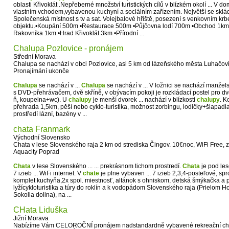
oblasti Křivoklát .Nepřeberné množství turistických cílů v blízkém okolí ... V d
vlastním vchodem,vybavenou kuchyní a sociálním zařízením. Největší se skládá 
Společenská místnost s tv a sat. Volejbalové hřiště, posezení s venkovním kr
objektu.•Koupání 500m •Restaurace 500m •Půjčovna lodí 700m •Obchod 1km
Rakovníka 1km •Hrad Křivoklát 3km •Přírodní ...
Chalupa Pozlovice - pronájem
Střední Morava
Chalupa se nachází v obci Pozlovice, asi 5 km od lázeňského města Luhačovic
Pronajímání ukonče
Chalupa
se nachází v ...
Chalupa
se nachází v ... V ložnici se nachází manžels
s DVD-přehrávačem, dvě skříně, v obývacím pokoji je rozkládací postel pro dvě
ň, koupelna+wc). U
chalupy
je menší dvorek ... nachází v blízkosti
chalupy
. K
přehrada 1,5km, pěší nebo cyklo-turistika, možnost zorbingu, lodičky+šlapadl
prostředí lázní, bazény v ...
chata Franmark
Východní Slovensko
Chata v lese Slovenského raja 2 km od strediska Čingov. 10€noc, WiFi Free, 
Aquacity Poprad
Chata
v lese Slovenského ... ... prekrásnom tichom prostredí.
Chata
je pod leso
7 izieb ... WiFi internet. V
chate
je plne vybaven ... 7 izieb 2,3,4-posteľové, sp
komplet kuchyňa,2x spol. miestnosť, altánok s ohniskom, detská šmýkačka a 
lyžícykloturistika a túry do roklín a k vodopádom Slovenského raja (Prielom Ho
Sokolia dolina), na ...
CHata Liduška
Jižní Morava
Nabízíme Vám CELOROČNÍ pronájem nadstandardně vybavené rekreační chaty,