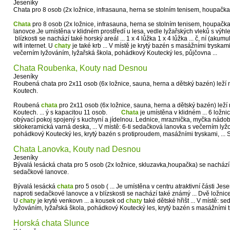
Jeseníky
Chata pro 8 osob (2x ložnice, infrasauna, herna se stolním tenisem, houpačka
Chata
pro 8 osob (2x ložnice, infrasauna, herna se stolním tenisem, houpačka
lanovce.Je umístěna v klidném prostředí u lesa, vedle lyžařských vleků s výhl
blízkosti se nachází také horský areál ... 1 x 4 lůžka 1 x 4 lůžka ... č, ní (akum
wifi internet. U
chaty
je také krb ... V místě je krytý bazén s masážními tryska
večerním lyžováním, lyžařská škola, pohádkový Koutecký les, půjčovna ...
Chata Roubenka, Kouty nad Desnou
Jeseníky
Roubená chata pro 2x11 osob (6x ložnice, sauna, herna a dětský bazén) leží 
Koutech.
Roubená
chata
pro 2x11 osob (6x ložnice, sauna, herna a dětský bazén) leží
Koutech. ... ý s kapacitou 11 osob.
Chata
je umístěna v klidném ... 6 ložni
obývací pokoj spojený s kuchyní a jídelnou. Lednice, mraznička, myčka nádobí
sklokeramická varná deska, ... V místě: 6-ti sedačková lanovka s večerním lyž
pohádkový Koutecký les, krytý bazén s protiproudem, masážními tryskami, ...
Chata Lanovka, Kouty nad Desnou
Jeseníky
Bývalá lesácká chata pro 5 osob (2x ložnice, skluzavka,houpačka) se nachází
sedačkové lanovce.
Bývalá lesácká
chata
pro 5 osob ( ... Je umístěna v centru atraktivní části Jese
naproti sedačkové lanovce a v blízskosti se nachází také známý ... Dvě ložnice: 
U
chaty
je kryté venkovn ... a kousek od
chaty
také dětské hřišt ... V místě: 
lyžováním, lyžařská škola, pohádkový Koutecký les, krytý bazén s masážními t
Horská chata Slunce