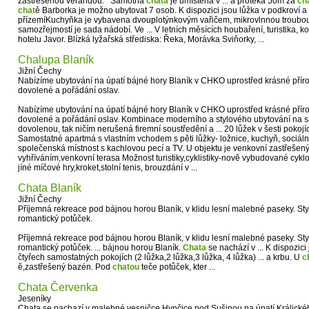
zastřešenou verandou. Samotná
chata
je umístěna v ... á protéká 50m za
ch
chat
ě Barborka je možno ubytovat 7 osob. K dispozici jsou lůžka v podkroví a
přízemíKuchyňka je vybavena dvouplotýnkovým vařičem, mikrovlnnou troubou, 
samozřejmostí je sada nádobí. Ve ... V letních měsících houbaření, turistika, 
hotelu Javor. Blízká lyžařská střediska: Řeka, Morávka Sviňorky, ...
Chalupa Blaník
Jižní Čechy
Nabízíme ubytování na úpatí bájné hory Blaník v CHKO uprostřed krásné přír
dovolené a pořádání oslav.
Nabízíme ubytování na úpatí bájné hory Blaník v CHKO uprostřed krásné přír
dovolené a pořádání oslav. Kombinace moderního a stylového ubytování na s
dovolenou, tak ničím nerušená firemní soustředění a ... 20 lůžek v šesti pokoj
Samostatné apartmá s vlastním vchodem s pěti lůžky- ložnice, kuchyň, sociální
společenská místnost s kachlovou pecí a TV. U objektu je venkovní zastřešen
vyhříváním,venkovní terasa Možnost turistiky,cyklistiky-nově vybudované cyklotr
jíné míčové hry,kroket,stolní tenis, brouzdání v ...
Chata Blaník
Jižní Čechy
Příjemná rekreace pod bájnou horou Blaník, v klidu lesní malebné paseky. St
romantický potůček.
Příjemná rekreace pod bájnou horou Blaník, v klidu lesní malebné paseky. St
romantický potůček. ... bájnou horou Blaník.
Chata
se nachází v ... K dispozici
čtyřech samostatných pokojích (2 lůžka,2 lůžka,3 lůžka, 4 lůžka) ... a krbu. U
c
ě,zastřešený bazén. Pod
chatou
teče potůček, kter ...
Chata Červenka
Jeseníky
Chata se nachazí v malebné vesničce Hynčice pod Sušinou na úpatí Králické