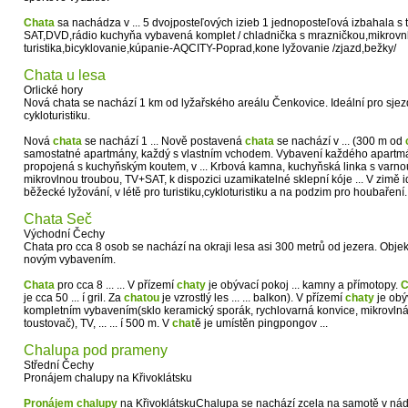
Chata
sa nachádza v ... 5 dvojposteľových izieb 1 jednoposteľová izbahala 
SAT,DVD,rádio kuchyňa vybavená komplet / chladnička s mrazničkou,mikrovnka
turistika,bicyklovanie,kúpanie-AQCITY-Poprad,kone lyžovanie /zjazd,bežky/
Chata u lesa
Orlické hory
Nová chata se nachází 1 km od lyžařského areálu Čenkovice. Ideální pro sjezd
cykloturistiku.
Nová
chata
se nachází 1 ... Nově postavená
chata
se nachází v ... (300 m od
samostatné apartmány, každý s vlastním vchodem. Vybavení každého apartmá
propojená s kuchyňským koutem, v ... Krbová kamna, kuchyňská linka s varnou
mikrovlnou troubou, TV+SAT, k dispozici uzamikatelné sklepní kóje ... V zimě 
běžecké lyžování, v létě pro turistiku,cykloturistiku a na podzim pro houbaření. 
Chata Seč
Východní Čechy
Chata pro cca 8 osob se nachází na okraji lesa asi 300 metrů od jezera. Objek
novým vybavením.
Chata
pro cca 8 ... ... V přízemí
chaty
je obývací pokoj ... kamny a přímotopy.
C
je cca 50 ... í gril. Za
chatou
je vzrostlý les ... ... balkon). V přízemí
chaty
je obý
kompletním vybavením(sklo keramický sporák, rychlovarná konvice, mikrovlná
toustovač), TV, ... ... í 500 m. V
chat
ě je umístěn pingpongov ...
Chalupa pod prameny
Střední Čechy
Pronájem chalupy na Křivoklátsku
Pronájem
chalupy
na KřivoklátskuChalupa se nachází zcela na samotě v nád