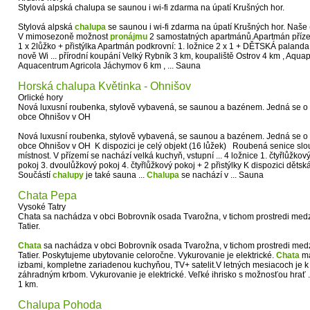
Stylová alpská chalupa se saunou i wi-fi zdarma na úpatí Krušných hor.
Stylová alpská
chalupa
se saunou i wi-fi zdarma na úpatí Krušných hor. Naše
V mimosezoně možnost
pronájmu
2 samostatných apartmánů.Apartmán přízemní
1 x 2lůžko + přistýlka Apartmán podkrovní: 1. ložnice 2 x 1 + DĚTSKÁ palanda s
nově Wi ... přírodní koupání Velký Rybník 3 km, koupaliště Ostrov 4 km , Aqua
Aquacentrum Agricola Jáchymov 6 km , ... Sauna
Horská chalupa Květinka - Ohnišov
Orlické hory
Nová luxusní roubenka, stylově vybavená, se saunou a bazénem. Jedná se o 
obce Ohnišov v OH
Nová luxusní roubenka, stylově vybavená, se saunou a bazénem. Jedná se o
obce Ohnišov v OH K dispozici je celý objekt (16 lůžek) Roubená senice slo
místnost. V přízemí se nachází velká kuchyň, vstupní ... 4 ložnice 1. čtyřlůžkový 
pokoj 3. dvoulůžkový pokoj 4. čtyřlůžkový pokoj + 2 přistýlky K dispozici dětská
Součástí
chalupy
je také sauna ...
Chalupa
se nachází v ... Sauna
Chata Pepa
Vysoké Tatry
Chata sa nachádza v obci Bobrovník osada Tvarožna, v tichom prostredi me
Tatier.
Chata
sa nachádza v obci Bobrovník osada Tvarožna, v tichom prostredi me
Tatier. Poskytujeme ubytovanie celoročne. Vykurovanie je elektrické.
Chata
má
izbami, kompletne zariadenou kuchyňou, TV+ satelit.V letných mesiacoch je k 
záhradným krbom. Vykurovanie je elektrické. Veľké ihrisko s možnosťou hrať ..
1 km.
Chalupa Pohoda