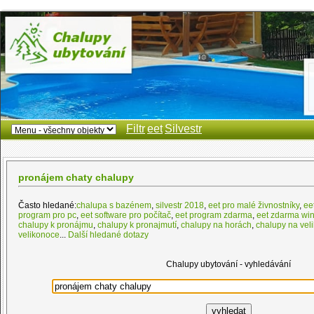
Filtr
eet
Silvestr
pronájem chaty chalupy
Často hledané:
chalupa s bazénem
,
silvestr 2018
,
eet pro malé živnostníky
,
ee
program pro pc
,
eet software pro počítač
,
eet program zdarma
,
eet zdarma wi
chalupy k pronájmu
,
chalupy k pronajmutí
,
chalupy na horách
,
chalupy na vel
velikonoce
...
Další hledané dotazy
Chalupy ubytování - vyhledávání