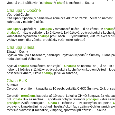
vhodná v ... i sáňkování od
chaty
. V
chat
ě je možnost ... Sauna
Chalupa v Opočně
Východní Čechy
Chalupa v Opočně, v památkové zóně cca 400m od zámku, 50 m od náměstí. 
zahradou v malebné uličce.
Chalupa
v Opočně, v ...
Chalupa
v romantické uličce ... ů od zámku. V
chalup
ě
chalupy
), můžete vejít do ... 1x 2lůžkový, 1x4lůžkový, obývací pokoj s kuchyní,
kamnaPlně vybavená
chalupa
pro 6 osob. ... Cykloturistika, kulturní akce v 
výstavy, prohlídka zámku, procházky v zámecké zahradě
Chalupa u lesa
Západní Čechy
Stylová chalupa s bazénem, nabízející ubytování v podhůří Šumavy. Klidné pro
nedaleko hrad Velhartice
Stylová
chalupa
s bazénem, nabízející ...
Chalupa
se nachází na ... á se- H
nebo ... 3 ložnice s 11 lůžky, obývací pokoj s kuchyňským koutemÚstřední topen
posezení s krbem, Okolo
chalupy
je velká zahrada, ...
Chata BUK
Šumava
Celoroční pronájem, kapacita až 10 osob. Lokalita CHKO Šumava. 2x krb, sauna,
Celoroční
pronájem
, kapacita až 10 osob. Lokalita CHKO Šumava. 2x krb, sau
gril...
Chata
Buk se nachází ... sportovní pobyty.Celoroční
pronájem
- dvě samos
pronájem
zvlášť nebo jako ...
Chata
1 - ložnice v ... TV, kuchyňka, koupelna.
C
vybaveno k maximálnímu pohodlí hostů.V okolí řada zajímavých kulturních akcí,
městské slavnosti (Prachatice, Vimperk), sportovní příležitosti - ... Sauna