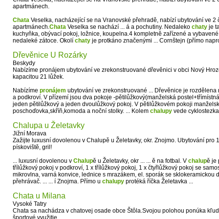
apartmánech.
Chata
Veselka, nacházející se na Vranovské přehradě, nabízí ubytování ve 2 
apartmánech.
Chata
Veselka se nachází ... á a pochutiny. Nedaleko
chaty
je t
kuchyňka, obývací pokoj, ložnice, koupelna.4 kompletně zařízené a vybavené a
nedaleké zátoce. Okolí
chaty
je protkáno značenými ... Cornštejn (přímo napr
Dřevěnice U Rozárky
Beskydy
Nabízíme pronájem ubytování ve zrekonstruované dřevěnici v obci Nový Hroz
kapacitou 21 lůžek.
Nabízíme
pronájem
ubytování ve zrekonstruované ... Dřevěnice je rozdělena 
a podkroví. V přízemí jsou dva pokoje -pětilůžkový(manželská postel+třímístná
jeden pětilůžkový a jeden dvoulůžkový pokoj. V pětilůžkovém pokoji manželská
poschoďovka,skříň,komoda a noční stolky. ... Kolem
chalupy
vede cyklostezka 
Chalupa u Želetavky
Jižní Morava
Zažijte luxusní dovolenou v Chalupě u Želetavky, okr. Znojmo. Ubytování pro 
pískoviště, gril!
... luxusní dovolenou v
Chalup
ě u Želetavky, okr ... ... ě na fotbal. V
chalup
ě je
třílůžkový pokoj v podkroví, 1 x třílůžkový pokoj, 1 x čtyřlůžkový pokoj se sa
mikrovlna, varná konvice, lednice s mrazákem, el. sporák se sklokeramickou 
přehrávač. ... ... í Znojma. Přímo u
chalupy
protéká říčka Želetavka ...
Chata u Milana
Vysoké Tatry
Chata sa nachádza v chatovej osade obce Štôla.Svojou polohou ponúka kľud a
športové využitie.