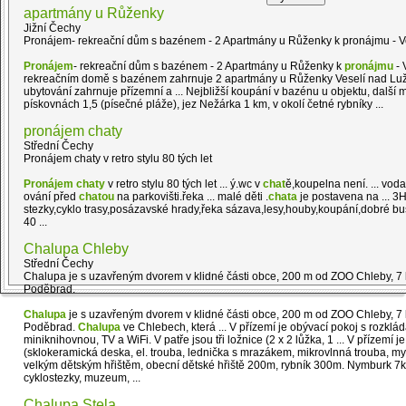
apartmány u Růženky
Jižní Čechy
Pronájem- rekreační dům s bazénem - 2 Apartmány u Růženky k pronájmu - Ve
Pronájem
- rekreační dům s bazénem - 2 Apartmány u Růženky k
pronájmu
- 
rekreačním domě s bazénem zahrnuje 2 apartmány u Růženky Veselí nad Lužni
ubytování zahrnuje přízemní a ... Nejbližší koupání v bazénu u objektu, dalš
pískovnách 1,5 (písečné pláže), jez Nežárka 1 km, v okolí četné rybníky ...
pronájem chaty
Střední Čechy
Pronájem chaty v retro stylu 80 tých let
Pronájem
chaty
v retro stylu 80 tých let ... ý.wc v
chat
ě,koupelna není. ... voda
ování před
chatou
na parkovišti.řeka ... malé děti .
chata
je postavena na ... 
stezky,cyklo trasy,posázavské hrady,řeka sázava,lesy,houby,koupání,dobré bu
40 ...
Chalupa Chleby
Střední Čechy
Chalupa je s uzavřeným dvorem v klidné části obce, 200 m od ZOO Chleby, 
Poděbrad.
Chalupa
je s uzavřeným dvorem v klidné části obce, 200 m od ZOO Chleby, 
Poděbrad.
Chalupa
ve Chlebech, která ... V přízemí je obývací pokoj s rozklá
miniknihovnou, TV a WiFi. V patře jsou tři ložnice (2 x 2 lůžka, 1 ... V přízem
(sklokeramická deska, el. trouba, lednička s mrazákem, mikrovlnná trouba, m
velkým dětským hřištěm, obecní dětské hřiště 200m, rybník 300m. Nymburk 7km
cyklostezky, muzeum, ...
Chalupa Stela