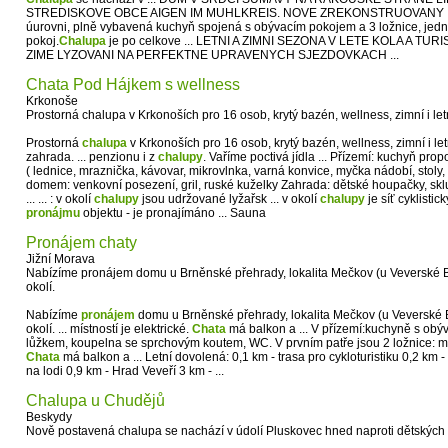
STREDISKOVE OBCE AIGEN IM MUHLKREIS. NOVE ZREKONSTRUOVANY ... Z
úurovni, plně vybavená kuchyň spojená s obývacím pokojem a 3 ložnice, jedn
pokoj.
Chalupa
je po celkove ... LETNI A ZIMNI SEZONA V LETE KOLA A TUR
ZIME LYZOVANI NA PERFEKTNE UPRAVENYCH SJEZDOVKACH ...
Chata Pod Hájkem s wellness
Krkonoše
Prostorná chalupa v Krkonoších pro 16 osob, krytý bazén, wellness, zimní i let
Prostorná
chalupa
v Krkonoších pro 16 osob, krytý bazén, wellness, zimní i let
zahrada. ... penzionu i z
chalupy
. Vaříme poctivá jídla ... Přízemí: kuchyň pr
( lednice, mraznička, kávovar, mikrovlnka, varná konvice, myčka nádobí, stoly,
domem: venkovní posezení, gril, ruské kuželky Zahrada: dětské houpačky, skl
... ... : v okolí
chalupy
jsou udržované lyžařsk ... v okolí
chalupy
je síť cyklistic
pronájmu
objektu - je pronajímáno ... Sauna
Pronájem chaty
Jižní Morava
Nabízíme pronájem domu u Brněnské přehrady, lokalita Mečkov (u Veverské 
okolí.
Nabízíme
pronájem
domu u Brněnské přehrady, lokalita Mečkov (u Veverské 
okolí. ... místností je elektrické.
Chata
má balkon a ... V přízemí:kuchyně s obý
lůžkem, koupelna se sprchovým koutem, WC. V prvním patře jsou 2 ložnice: malý
Chata
má balkon a ... Letní dovolená: 0,1 km - trasa pro cykloturistiku 0,2 km 
na lodi 0,9 km - Hrad Veveří 3 km - ...
Chalupa u Chudějů
Beskydy
Nově postavená chalupa se nachází v údolí Pluskovec hned naproti dětských 