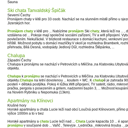
Sauna
Ski chata Tanvaldský Špičák
Severní Čechy
Pronájem chaty v létě pro 33 osob. Nachází se na slunném místě přímo u sjezdo
Jizerských hor.
Pronájem
chaty
v létě pro ... Nabízíme
pronájem
Ski
chaty
, která leží na ... 
vzdálena od ... Pokoje mají společné sociální zařízení, TV a wifi připojení. V
povlečením. Nekuřácké. V blízkosti restaurace s domácí kuchyní, venkovní pos
hřiště. Možnost pobytu s domácí mazlíčky.V okolí je rozhledna Bramberk, roz
přehrada, Bílá Desná, vodopády Jedlový Důl, rozhledna Štěpánka, ...
Chalupa
Západní Čechy
Chalupa k pronájmu se nachází v Petrovicích u Měčína ,na Klatovsku.Ubytován
objektu.
Chalupa
k
pronájmu
se nachází v Petrovicích u Měčína ,na Klatovsku.Ubytová
objektu.
Chalupa
na letní dovolenou ... koutem + WC. K
chalup
ě je zahrada 9
postelí + dětská postýlka. Pokoj 4 lůžka.Wifi připojení, TV satelit, rádio, mikro
pračka, pergola s posezením a grilem, nadzemní bazén 3, ... Možnost koupání 
na Novém Rybníku u Nepomuka (13km).
Apartmány na Klínovci
Krušné hory
Horské apartmány a chata Lucie leží nad obcí Loučná pod Klínovcem, přímo 
výšce 1000m a to v bez
Horské apartmány a
chata
Lucie leží nad ...
Chata
Lucie kapacita 10 ... é apa
pronájmu
v současné dob ... Vařič , Televize , Lednička , mikrovlná trouba . , p