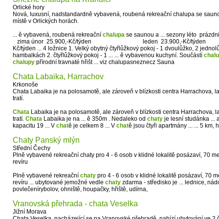
Orlické hory
Nová, luxusní, nadstandardně vybavená, roubená rekreační chalupa se sau
místě v Orlických horách.
... ě vybavená, roubená rekreační
chalupa
se saunou a ... sezony léto 
zima únor 25.900,-Kč/týden leden 23.900,-Kč/tý
Kč/týden ... 4 ložnice 1. Velký obytný čtyřlůžkový pokoj - 1 dvoulůžko, 2 jednol
hambalkách 2. čtyřlůžkový pokoj - 1 ... ... ě vybavenou kuchyní. Součástí
chal
chalupy
přírodní travnaté hřišt ... viz chalupasneznecz Sauna
Chata Labaika, Harrachov
Krkonoše
Chata Labaika je na polosamotě, ale zároveň v blízkosti centra Harrachova, 
tratí.
Chata
Labaika je na polosamotě, ale zároveň v blízkosti centra Harrachova, 
tratí.
Chata
Labaika je na ... ě 350m . Nedaleko od
chaty
je lesní studánka ...
kapacitu 19 ... V
chat
ě je celkem 8 ... V
chat
ě jsou čtyři apartmány ... ... 5 km,
Chaty Panský mlýn
Střední Čechy
Plně vybavené rekreační chaty pro 4 - 6 osob v klidné lokalitě posázaví, 70
revíru
Plně vybavené rekreační
chaty
pro 4 - 6 osob v klidné lokalitě posázaví, 70
revíru ... ubytované jemožné vedle
chaty
zdarma - středisko je ... lednice, nádo
povlečenírybolov, ohniště, houpačky, hřiště, udírna,
Vranovská přehrada - chata Veselka
Jižní Morava
Chata Veselka, nacházející se na Vranovské přehradě, nabízí ubytování ve 2 č