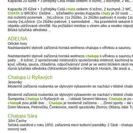
Kapacita 20 lůžek + 3 přistýlky Celá chata celkem: 6 ložnic, 2 kuchyně, 2 WC,
Kapacita 20 lůžek + 3 přistýlky Celá
chata
celkem: 6 ložnic, 2 kuchyně, 2 WC, 
CHATA
U BRODU Deštné ... lyžařského areálu.Kapacita
chaty
je 20 osob ..
má rozlehlý pozemek ... 3xLožnice: (1x 2lůžko, 1x 2lůžko patrové) 4 osoby 1xL
osoby 2xLožnice: (1x 2lůžko patrové, 1 samostatné ... Na pravidelně sekané l
objektu udržované ohniště. Na požádání minibar s vínem alko a nealko nápoji. T
Blízká lyžařská střediska ...
ADELNA
Orlické hory
Nadstandartní stylově zařízená horská wellness chalupa s vířivkou a saunou.
Nadstandartní stylově zařízená horská wellness
chalupa
s vířivkou a saunou.
patry. ... 6 ložnic, 2 společenské místnosti2x společenská místnost, kachlová k
kout, vířivka, sauna, chladírna, odpočívárnaV zimě je ve velmi blízkém okolí mož
různá lyžařská střediska (SKIcentrum Deštné v Orlických Horách, Ski areál a .
Chalupa U Ryšavých
Jeseníky
Moderně zařízená roubenka se stylovým vybavením se nachází v klidné chato
Moderně zařízená roubenka se stylovým vybavením se nachází v klidné chatov
Šumperka.
Chalupa
U Ryšavých se ... í oblasti Severní Moravy.
Chalupa
je po c
chalup
ě jsou ještě dve ...
Chalupa
je moderně zařízena - ... Zimní sporty – ski
Dolní Morava, Petrovičky, Čenkovice, menší sjezdovky Zborov, Olšany, dále Tur
Chalupa Sára
Jižní Čechy
Selská usedlost z roku 1850, zařazená mezi kulturní památky. 2 části - chalup
ovocný sad.