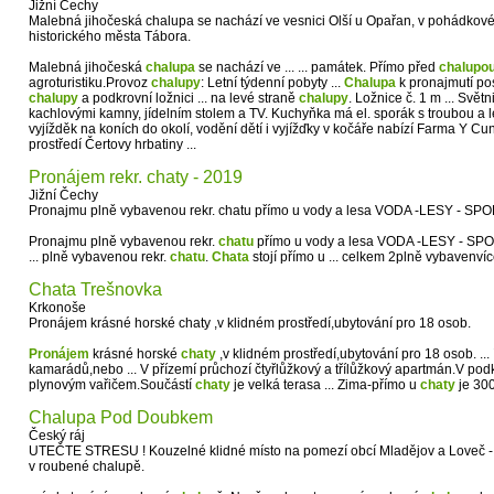
Jižní Čechy
Malebná jihočeská chalupa se nachází ve vesnici Olší u Opařan, v pohádkové
historického města Tábora.
Malebná jihočeská
chalupa
se nachází ve ... ... památek. Přímo před
chalupo
agroturistiku.Provoz
chalupy
: Letní týdenní pobyty ...
Chalupa
k pronajmutí pos
chalupy
a podkrovní ložnici ... na levé straně
chalupy
. Ložnice č. 1 m ... Svě
kachlovými kamny, jídelním stolem a TV. Kuchyňka má el. sporák s troubou a l
vyjížděk na koních do okolí, vodění dětí i vyjížďky v kočáře nabízí Farma Y C
prostředí Čertovy hrbatiny ...
Pronájem rekr. chaty - 2019
Jižní Čechy
Pronajmu plně vybavenou rekr. chatu přímo u vody a lesa VODA -LESY - SPO
Pronajmu plně vybavenou rekr.
chatu
přímo u vody a lesa VODA -LESY - SPO
... plně vybavenou rekr.
chatu
.
Chata
stojí přímo u ... celkem 2plně vybavenvíc
Chata Trešnovka
Krkonoše
Pronájem krásné horské chaty ,v klidném prostředí,ubytování pro 18 osob.
Pronájem
krásné horské
chaty
,v klidném prostředí,ubytování pro 18 osob. ...
kamarádů,nebo ... V přízemí průchozí čtyřlůžkový a třílůžkový apartmán.V podkr
plynovým vařičem.Součástí
chaty
je velká terasa ... Zima-přímo u
chaty
je 300
Chalupa Pod Doubkem
Český ráj
UTEČTE STRESU ! Kouzelné klidné místo na pomezí obcí Mladějov a Loveč - v
v roubené chalupě.