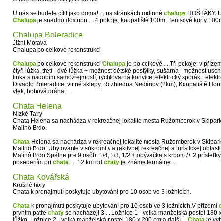
U nás se budete cítit jako doma! ... na stránkách rodinné
chalupy
HOŠTÁKY. Uby
Chalupa
je snadno dostupn ... 4 pokoje, koupaliště 100m, Tenisové kurty 10
Chalupa Boleradice
Jižní Morava
Chalupa po celkové rekonstrukci
Chalupa
po celkové rekonstrukci
Chalupa
je po celkové ... Tři pokoje: v přízemí
čtyři lůžka, třetí - dvě lůžka + možnost dětské postýlky, sušárna - možnost u
linka s nádobím samozřejmostí, rychlovarná konvice, elektrický sporák+ elektric
Divadlo Boleradice, vinné sklepy, Rozhledna Nedánov (2km), Koupaliště Horn
vlek, bobová dráha, ...
Chata Helena
Nízké Tatry
Chata Helena sa nachádza v rekreačnej lokalite mesta Ružomberok v Skipa
Malinô Brdo.
Chata
Helena sa nachádza v rekreačnej lokalite mesta Ružomberok v Skipa
Malinô Brdo. Ubytovanie v súkromí v atraktívnej rekreačnej a turistickej obla
Malinô Brdo.Spálne pre 9 osôb: 1/4, 1/3, 1/2 + obývačka s krbom /+ 2 prísteľky/
posedením pri
chate
. ... 12 km od
chaty
je známe termálne ...
Chata Kovářská
Krušné hory
Chata k pronajmutí poskytuje ubytování pro 10 osob ve 3 ložnicích.
Chata
k pronajmutí poskytuje ubytování pro 10 osob ve 3 ložnicích.V přízemí
prvním patře
chaty
se nacházejí 3 ... Ložnice 1 - velká manželská postel 180
lůžko. Ložnice 2 - velká manželská postel 180 x 200 cm a další ...
Chata
je vy