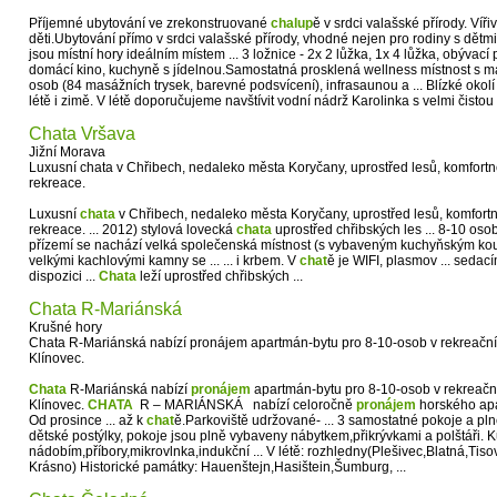
Příjemné ubytování ve zrekonstruované
chalup
ě v srdci valašské přírody. Víři
děti.Ubytování přímo v srdci valašské přírody, vhodné nejen pro rodiny s dětmi,
jsou místní hory ideálním místem ... 3 ložnice - 2x 2 lůžka, 1x 4 lůžka, obýva
domácí kino, kuchyně s jídelnou.Samostatná prosklená wellness místnost s
osob (84 masážních trysek, barevné podsvícení), infrasaunou a ... Blízké okolí 
létě i zimě. V létě doporučujeme navštívit vodní nádrž Karolinka s velmi čistou 
Chata Vršava
Jižní Morava
Luxusní chata v Chřibech, nedaleko města Koryčany, uprostřed lesů, komfortně
rekreace.
Luxusní
chata
v Chřibech, nedaleko města Koryčany, uprostřed lesů, komfortně
rekreace. ... 2012) stylová lovecká
chata
uprostřed chřibských les ... 8-10 oso
přízemí se nachází velká společenská místnost (s vybaveným kuchyňským kou
velkými kachlovými kamny se ... ... i krbem. V
chat
ě je WIFI, plasmov ... seda
dispozici ...
Chata
leží uprostřed chřibských ...
Chata R-Mariánská
Krušné hory
Chata R-Mariánská nabízí pronájem apartmán-bytu pro 8-10-osob v rekreační 
Klínovec.
Chata
R-Mariánská nabízí
pronájem
apartmán-bytu pro 8-10-osob v rekreační
Klínovec.
CHATA
R – MARIÁNSKÁ nabízí celoročně
pronájem
horského apa
Od prosince ... až k
chat
ě.Parkoviště udržované- ... 3 samostatné pokoje a 
dětské postýlky, pokoje jsou plně vybaveny nábytkem,přikrývkami a polštáři.
nádobím,příbory,mikrovlnka,indukční ... V létě: rozhledny(Plešivec,Blatná,Tiso
Krásno) Historické památky: Hauenštejn,Hasištein,Šumburg, ...