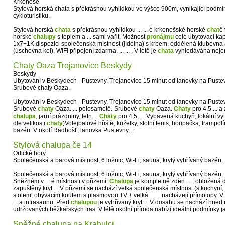
Krkonoše
Stylová horská chata s překrásnou vyhlídkou ve výšce 900m, vynikající podmínk
cykloturistiku.
Stylová horská
chata
s překrásnou vyhlídkou ... ... é krkonošské horské
chat
ě 
horské
chalupy
s teplem a ... sami vařit. Možnost
pronájmu
celé ubytovací kapa
1x7+1K dispozici společenská místnost (jídelna) s krbem, oddělená klubovna
(úschovna kol). WIFI připojení zdarma. ... ... . V létě je
chata
vyhledávána nejen 
Chaty Oaza Trojanovice Beskydy
Beskydy
Ubytování v Beskydech - Pustevny, Trojanovice 15 minut od lanovky na Puste
Srubové chaty Oaza.
Ubytování v Beskydech - Pustevny, Trojanovice 15 minut od lanovky na Puste
Srubové
chaty
Oaza. ... polosamotě. Srubové
chaty
Oaza.
Chaty
pro 4,5 ... 
chalupa
, jarní prázdniny, letn ...
Chaty
pro 4,5, ... Vybavená kuchyň, lokální vyt
dle velikosti
chaty
)Volejbalové hřiště, kuželky, stolní tenis, houpačka, trampolí
bazén. V okolí Radhošť, lanovka Pustevny, ...
Stylová chalupa če 14
Orlické hory
Společenská a barová místnost, 6 ložnic, Wi-Fi, sauna, krytý vyhřívaný bazén.
Společenská a barová místnost, 6 ložnic, Wi-Fi, sauna, krytý vyhřívaný bazén
Sněžném v ... é místnosti v přízemí.
Chalupa
je kompletně zděn ... , obložená
zapuštěný kryt ... V přízemí se nachází velká společenská místnost (s kuchyní,
stolem, obývacím koutem s plasmovou TV + velká ... ... nacházejí přímotopy. V
... a infrasaunu. Před
chalupou
je vyhřívaný kryt ... V dosahu se nachází hned
udržovaných běžkařských tras. V létě okolní příroda nabízí ideální podmínky ja
Sněžné chalupa na Krahulci