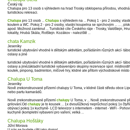
Český ráj
Chalupa pro 13 osob s výhledem na hrad Trosky obklopena přírodou, vhodná p
turistickou rekreaci.
Chalupa
pro 13 osob ...
Chalupa
s výhledem na ... Pokoj 1 - pro 2 osoby, vla
koutem a WC. Pokoj 2 - pro 2 osoby, vlastní koupelna se sprchovým ... ... , pís
apod. Možnost zamknut ... Turistické cíle Českého ráje - Trosky, Valdštejn, H
lokality, Hrubá Skála, Rotštejn. Kozákov - naleziště ...
chata Kamzik
Jeseníky
turistické ubytování vhodné k dětským aktivitám, pořádáním různých akcí- tábor
oslavy a jiné
turistické ubytování vhodné k dětským aktivitám, pořádáním různých akcí- tábor
oslavy a jinézákladní turistické vybavenípro skupiny rezervace spol. místnosti
koutek, pinpong, badminton, míčové hry, klidné ale přitom východiskové místo
Chalupa U Toma
Jeseníky
Nově zrekonstruované přízemí chalupy U Toma, v klidné části středu obce Li
nebo partu kamarádů.
Nově zrekonstruované přízemí
chalupy
U Toma, v ... Nově zrekonstruované p
grilování.Od
chalupy
je to kousek ... 1x dvoulůžkový neprůchozí pokoj 1x čtyř
obývací pokoj 1x kuchyně- LCD televizor s internetem - internet - WiFi - Poho
kuchyně (kompletní vybavení pro vaření, velká ...
Chalupa Hoštáky
Jižní Morava
U nás se budete cítit jako doma!