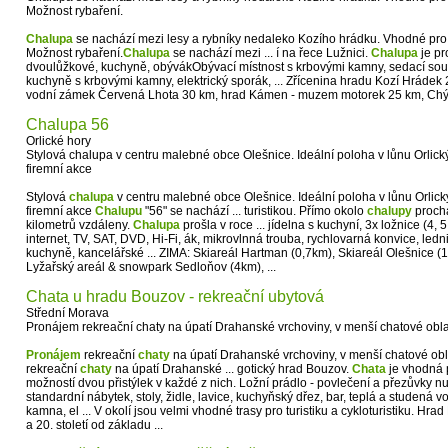
Možnost rybaření.
Chalupa
se nachází mezi lesy a rybníky nedaleko Kozího hrádku. Vhodné pro ho
Možnost rybaření.
Chalupa
se nachází mezi ... í na řece Lužnici.
Chalupa
je pro
dvoulůžkové, kuchyně, obývákObývací místnost s krbovými kamny, sedací soup
kuchyně s krbovými kamny, elektrický sporák, ... Zřícenina hradu Kozí Hrádek
vodní zámek Červená Lhota 30 km, hrad Kámen - muzem motorek 25 km, Chýn
Chalupa 56
Orlické hory
Stylová chalupa v centru malebné obce Olešnice. Ideální poloha v lůnu Orlick
firemní akce
Stylová
chalupa
v centru malebné obce Olešnice. Ideální poloha v lůnu Orlick
firemní akce
Chalupu
"56" se nachází ... turistikou. Přímo okolo
chalupy
prochá
kilometrů vzdáleny.
Chalupa
prošla v roce ... jídelna s kuchyní, 3x ložnice (4,
internet, TV, SAT, DVD, Hi-Fi, ák, mikrovlnná trouba, rychlovarná konvice, le
kuchyně, kancelářské ... ZIMA: Skiareál Hartman (0,7km), Skiareál Olešnice 
Lyžařský areál & snowpark Sedloňov (4km), ...
Chata u hradu Bouzov - rekreační ubytová
Střední Morava
Pronájem rekreační chaty na úpatí Drahanské vrchoviny, v menší chatové obla
Pronájem
rekreační
chaty
na úpatí Drahanské vrchoviny, v menší chatové obl
rekreační
chaty
na úpatí Drahanské ... gotický hrad Bouzov.
Chata
je vhodná p
možností dvou přistýlek v každé z nich. Ložní prádlo - povlečení a přezůvky n
standardní nábytek, stoly, židle, lavice, kuchyňský dřez, bar, teplá a studená v
kamna, el ... V okolí jsou velmi vhodné trasy pro turistiku a cykloturistiku. Hr
a 20. století od základu ...