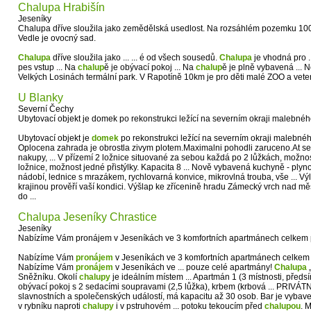
Chalupa Hrabišín
Jeseníky
Chalupa dříve sloužila jako zemědělská usedlost. Na rozsáhlém pozemku 1000
Vedle je ovocný sad.
Chalupa
dříve sloužila jako ... ... é od všech sousedů.
Chalupa
je vhodná pro .
pes vstup ... Na
chalup
ě je obývací pokoj ... Na
chalup
ě je plně vybavená ... 
Velkých Losinách termální park. V Rapotíně 10km je pro děti malé ZOO a vet
U Blanky
Severní Čechy
Ubytovací objekt je domek po rekonstrukci ležící na severním okraji maleb
Ubytovací objekt je
domek
po rekonstrukci ležící na severním okraji maleb
Oplocena zahrada je obrostla zivym plotem.Maximalni pohodli zaruceno.At se
nakupy, ... V přízemí 2 ložnice situované za sebou každá po 2 lůžkách, možnost
ložnice, možnost jedné přistýlky. Kapacita 8 ... Nově vybavená kuchyně - ply
nádobí, lednice s mrazákem, rychlovarná konvice, mikrovlná trouba, vše ... Vý
krajinou prověří vaší kondici. Výšlap ke zřícenině hradu Zámecký vrch nad 
do ...
Chalupa Jeseníky Chrastice
Jeseníky
Nabízíme Vám pronájem v Jeseníkách ve 3 komfortních apartmánech celkem pr
Nabízíme Vám
pronájem
v Jeseníkách ve 3 komfortních apartmánech celkem p
Nabízíme Vám
pronájem
v Jeseníkách ve ... pouze celé apartmány!
Chalupa
„
Sněžníku. Okolí
chalupy
je ideálním místem ... Apartmán 1 (3 místnosti, předs
obývací pokoj s 2 sedacími soupravami (2,5 lůžka), krbem (krbová ... PRIVÁT
slavnostních a společenských událostí, má kapacitu až 30 osob. Bar je vybaven
v rybníku naproti
chalupy
i v pstruhovém ... potoku tekoucím před
chalupou
. 