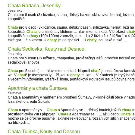
Chata Radana, Jeseniky
Jeseníky
Chata pro 8 osob (3x ložnice, sauna, dětský bazén, skluzavka, herna), leží na 
koupaliště.
Chata
pro 8 osob (3x ložnice, sauna, dětský bazén, skluzavka, herna), leží na 
koupaliště.
Chata
je umístěna v klidném ... hlavní komunikaci. V blízkosti
chat
koupaliště u
chaty
(100x100m) zamrzlé, kde ... 1 x 2 lůžka 1 x 2 lůžka 1 x 4 lů
také gar ... é a krbem. U
chaty
je k dispozici ... U
chaty
jsou také ruské ...
Chata Sedlovka, Kouty nad Desnou
Jeseníky
Chata pro 5 osob (2x ložnice, trampolína, prolézačky) leží uprostřed horské ob
sedačkové lanovce.
Chata
pro 5 osob ( ... ... hlavní komunikaci. Naproti
chat
ě je sedačková lanovka 
wc. V
chat
ě je úschovna ly ... ží, kol, u
chaty
je i krb ... V Koutech je krytý ba
s večerním lyžováním, lyžařská škola, pohádkový Koutecký les, půjčovna horský
Apartmány a chata Šumava
Šumava
Chata a apartmány v nádherném prostředí Šumavy, v klidné částí obce v nad
lyžařského areálu Špičák.
Chata
a apartmány v ...
Chata
a Apartmány se ... dětský koutek,každá
chata
má
prostřednictvím WIFI připojení.
Chata
a Apartmány se ... ... až 6 osob.
Chata
je
možno se celoročně pasívně i aktivně rekreovat na rozsáhlých sítích značených 
na blízkých ...
Chata Tulinka, Kouty nad Desnou