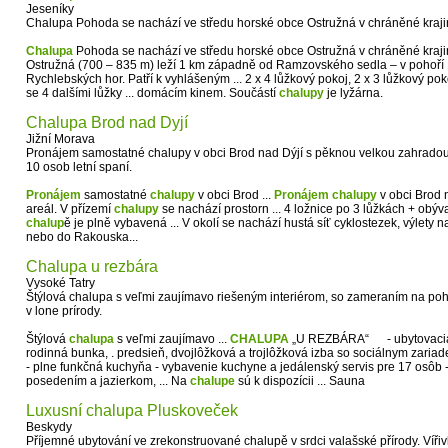
Jeseníky
Chalupa Pohoda se nachází ve středu horské obce Ostružná v chráněné krajin
Chalupa
Pohoda se nachází ve středu horské obce Ostružná v chráněné kraji
Ostružná (700 – 835 m) leží 1 km západně od Ramzovského sedla – v pohoří
Rychlebských hor. Patří k vyhlášeným ... 2 x 4 lůžkový pokoj, 2 x 3 lůžkový p
se 4 dalšími lůžky ... domácím kinem. Součástí
chalupy
je lyžárna.
Chalupa Brod nad Dyjí
Jižní Morava
Pronájem samostatné chalupy v obci Brod nad Dýjí s pěknou velkou zahradou
10 osob letní spaní.
Pronájem
samostatné
chalupy
v obci Brod ...
Pronájem
chalupy
v obci Brod 
areál. V přízemí
chalupy
se nachází prostorn ... 4 ložnice po 3 lůžkách + obý
chalup
ě je plně vybavená ... V okolí se nachází hustá síť cyklostezek, výlety
nebo do Rakouska...
Chalupa u rezbára
Vysoké Tatry
Štýlová chalupa s veľmi zaujímavo riešeným interiérom, so zameraním na poh
v lone prírody.
Štýlová
chalupa
s veľmi zaujímavo ...
CHALUPA
„U REZBÁRA“ - ubytovacia .
rodinná bunka, . predsieň, dvojlôžková a trojlôžková izba so sociálnym zariad
- plne funkčná kuchyňa - vybavenie kuchyne a jedálenský servis pre 17 osôb -
posedením a jazierkom, ... Na
chalupe
sú k dispozícii ... Sauna
Luxusní chalupa Pluskoveček
Beskydy
Příjemné ubytování ve zrekonstruované chalupě v srdci valašské přírody. Vířivka