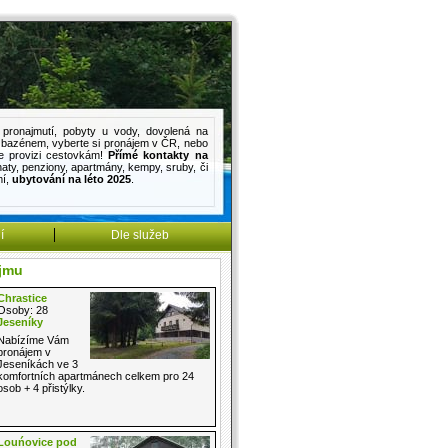
pronajmutí
,
pobyty u vody
,
dovolená na
s bazénem
, vyberte si pronájem v ČR, nebo
e provizi cestovkám!
Přímé kontakty na
haty
,
penziony
,
apartmány
,
kempy
,
sruby
, či
mí
,
ubytování na léto 2025
.
í
Dle služeb
ájmu
Chrastice
Osoby: 28
Jeseníky
Nabízíme Vám
pronájem v
Jeseníkách ve 3
komfortních apartmánech celkem pro 24
osob + 4 přistýlky.
Louńovice pod