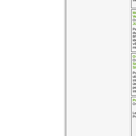
M
V
Os
Ji
Pe
dv
Bř
id
vě
mi
O
Os
St
S
P
ub
st
út
pe
st
Pr
Os
Le
P