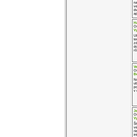
na
ve
dv
ap
H
Os
Vy
Ub
te
zd
d
rô
Ve
Os
B
No
ub
po
v 
J
Os
Vy
Št
ve
ri
in