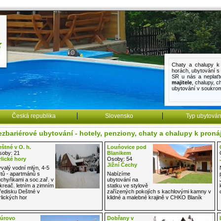
Chaty a chalupy k 
horách
,
ubytování 
SR u nás a neplaťt
majitele
,
chalupy
,
c
ubytování v soukro
Česká republika
Slovensko
Typ ubytován
zbariérové ubytování - hotely, penziony, chaty a chalupy k pron
štné v O. h.
Louńovice pod
oby: 21
Blanikem
lické hory
Osoby: 54
Jižní Čechy
valý vodní mlýn, 4-5
tů - apartmánů s
Nabízíme
chyňkami a soc.zař. v
ubytování na
kreač. letním a zimním
statku ve stylově
ředisku Deštné v
zařízených pokojích s kachlovými kamny v
lických hor
klidné a malebné krajině v CHKO Blaník
túrovo
Dobřany v