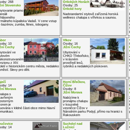
oby: 268
Orlických Horách
žní Slovensko
Osoby: 25
Orlické hory
ytovanie priamo
areáli
Nadstandartní stylově zařízená horská
hláseného
wellness chalupa s vířivkou a saunou.
rmálneho kúpaliska Vadaš. V cene vstup
 bazénov, zumba, fitnes, tobogany.
ábor
Vlkov
oby: 10
Osoby: 16
žní Čechy
Jižní Čechy
ytování ve
Ubytování v
ylovém
CHKO Třeboňsko,
ekonstruovaném
v krásném
nzionu z XIV.
prostředí lesů,
oletí v historickém centru města, nedaleko
rybníků a nedalekých pískoven.
městí. Slevy pro děti.
ječí
Horní Břečkov,
oby: 14
Čížov
žní Morava
Osoby: 8
Jižní Morava
alupa s
zavřeným
Nabízíme k
ostorným
pronájmu chalupu
orem je
v kouzelné
tuována v klidné části obce mimo hlavní
vesničce Čížov v
munikaci.
Národním parku Podyjí, přímo na hranici s
Rakouskem
oučovice
Suchdol nad
oby: 14
Lužnicí