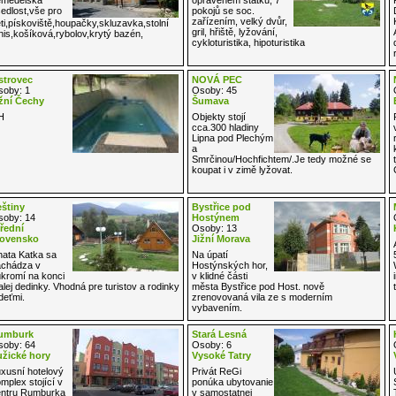
edlost,vše pro
pokojů se soc.
zařízením, velký dvůr,
ti,pískoviště,houpačky,skluzavka,stolní
gril, hřiště, lyžování,
nis,košíková,rybolov,krytý bazén,
cykloturistika, hipoturistika
strovec
NOVÁ PEC
oby: 1
Osoby: 45
žní Čechy
Šumava
H
Objekty stojí
cca.300 hladiny
Lipna pod Plechým
a
Smrčinou/Hochfichtem/.Je tedy možné se
koupat i v zimě lyžovat.
štiny
Bystřice pod
oby: 14
Hostýnem
řední
Osoby: 13
lovensko
Jižní Morava
ata Katka sa
Na úpatí
chádza v
Hostýnských hor,
kromí na konci
v klidné části
lej dedinky. Vhodná pre turistov a rodinky
města Bystřice pod Host. nově
deťmi.
zrenovovaná vila ze s moderním
vybavením.
umburk
Stará Lesná
oby: 64
Osoby: 6
žické hory
Vysoké Tatry
xusní hotelový
Privát ReGi
mplex stojící v
ponúka ubytovanie
ntru Rumburka
v samostatnej