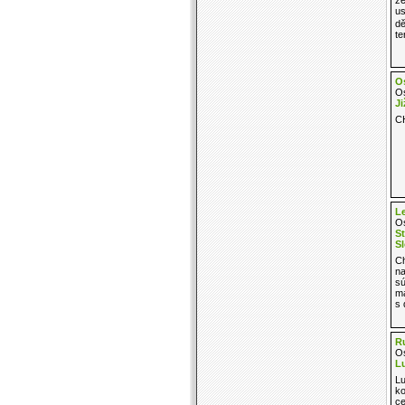
us
dě
te
O
Os
Ji
C
Le
Os
St
S
Ch
na
sú
ma
s 
R
Os
Lu
Lu
ko
ce