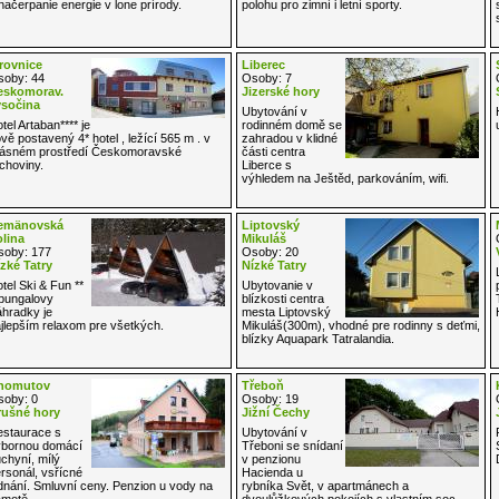
načerpanie energie v lone prírody.
polohu pro zimní i letní sporty.
rovnice
Liberec
oby: 44
Osoby: 7
eskomorav.
Jizerské hory
ysočina
Ubytování v
tel Artaban**** je
rodinném domě se
vě postavený 4* hotel , ležící 565 m . v
zahradou v klidné
ásném prostředí Českomoravské
části centra
choviny.
Liberce s
výhledem na Ještěd, parkováním, wifi.
emänovská
Liptovský
lina
Mikuláš
oby: 177
Osoby: 20
zké Tatry
Nízké Tatry
tel Ski & Fun **
Ubytovanie v
bungalovy
blízkosti centra
hradky je
mesta Liptovský
jlepším relaxom pre všetkých.
Mikuláš(300m), vhodné pre rodinny s deťmi,
blízky Aquapark Tatralandia.
homutov
Třeboň
oby: 0
Osoby: 19
rušné hory
Jižní Čechy
staurace s
Ubytování v
bornou domácí
Třeboni se snídaní
chyní, mílý
v penzionu
rsonál, vsřícné
Hacienda u
dnání. Smluvní ceny. Penzion u vody na
rybníka Svět, v apartmánech a
motě.
dvoulůžkových pokojích s vlastním soc.