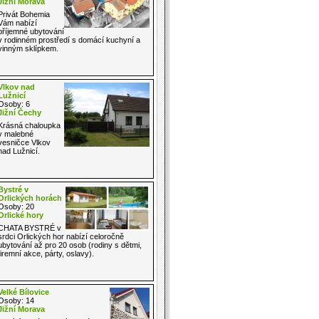
Jižní Morava
Privát Bohemia
Vám nabízí
příjemné ubytování
v rodinném prostředí s domácí kuchyní a
vinným sklípkem.
Vlkov nad
Lužnicí
Osoby: 6
Jižní Čechy
Krásná chaloupka
v malebné
vesničce Vlkov
nad Lužnicí.
Bystré v
Orlických horách
Osoby: 20
Orlické hory
CHATA BYSTRÉ v
srdci Orlických hor nabízí celoročně
ubytování až pro 20 osob (rodiny s dětmi,
firemní akce, párty, oslavy).
Velké Bílovice
Osoby: 14
Jižní Morava