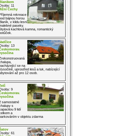
Blanikem
Osoby: 11
Jižní Čechy
Příjemná rekreace
pod bájnou horou
Blaník, v klidu lesní
malebné paseky.
Stylová kachlová kamna, romantický
potůček.
Vadčice
Osoby: 13
Českomorav.
vysočina
Zrekonstruovaná
chalupa,
nacházející se na
Vysočině, uprostřed lesů a luk, nabízející
ubytování až pro 12 osob.
Telč
Osoby: 9
Českomorav.
vysočina
2 samostatné
chalupy s
kapacitou 9 lidí
celkem a
parkováním v objektu zdarma
Šatov
Osoby: 61