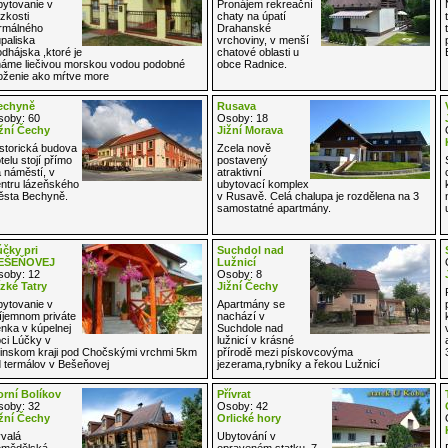
ytovanie v
Pronájem rekreační
ízkosti
chaty na úpatí
rmálného
Drahanské
paliska
vrchoviny, v menší
dhájska ,ktoré je
chatové oblasti u
áme liečivou morskou vodou podobné
obce Radnice.
oženie ako mŕtve more
echyně
Rusava
oby: 60
Osoby: 18
žní Čechy
Jižní Morava
storická budova
Zcela nově
telu stojí přímo
postavený
 náměstí, v
atraktivní
ntru lázeňského
ubytovací komplex
sta Bechyně.
v Rusavě. Celá chalupa je rozdělena na 3
samostatné apartmány.
čky pri
Suchdol nad
EŠEŇOVEJ
Lužnicí
oby: 12
Osoby: 8
zké Tatry
Jižní Čechy
ytovanie v
Apartmány se
íjemnom priváte
nachází v
nka v kúpelnej
Suchdole nad
ci Lúčky v
lužnicí v krásné
linskom kraji pod Chočskými vrchmi 5km
přírodě mezi pískovcovýma
 termálov v Bešeňovej
jezerama,rybníky a řekou Lužnicí
rní Bolíkov
Přívrat
oby: 32
Osoby: 42
žní Čechy
Orlické hory
valá
Ubytování v
emědělská
opraveném statku, 7