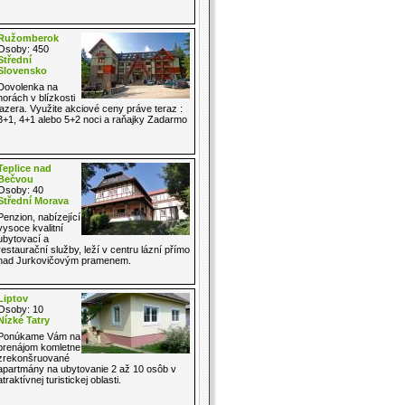
Ružomberok
Osoby: 450
Střední
Slovensko
Dovolenka na
horách v blízkosti
jazera. Využite akciové ceny práve teraz :
3+1, 4+1 alebo 5+2 noci a raňajky Zadarmo
Teplice nad
Bečvou
Osoby: 40
Střední Morava
Penzion, nabízející
vysoce kvalitní
ubytovací a
restaurační služby, leží v centru lázní přímo
nad Jurkovičovým pramenem.
Liptov
Osoby: 10
Nízké Tatry
Ponúkame Vám na
prenájom komletne
zrekonšruované
apartmány na ubytovanie 2 až 10 osôb v
atraktívnej turistickej oblasti.