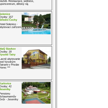
služeb. Restaurace, welness,
sportcentrum, dětský ráj.
Solenice
Osoby: 157
Střední Čechy
Hotel Solenice -
ubytovací zařízení
Malý Slavkov
Osoby: 18
Vysoké Tatry
Lacné ubytovanie
pod Vysokým
Tatrami v Priváte
Horec ***
Karlovice
Osoby: 42
Jeseníky
Pensionu
Schaumannův
Dvůr - Jeseníky