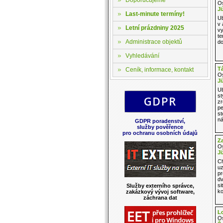
Os
Ji
Last-minute termíny!
Ub
v 
Letní prázdniny 2025
vy
te
Administrace objektů
do
Vyhledávání
T
Ceník, informace, kontakt
Os
Ji
Ub
st
zr
pe
st
ná
GDPR poradenství,
služby pověřence
pro ochranu osobních údajů
Za
Os
Ji
Ch
u
pr
dv
si
Služby externího správce,
ko
zakázkový vývoj software,
záchrana dat
L
Os