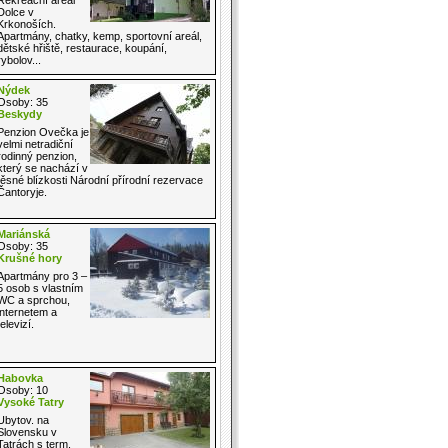
Dolce v
Krkonoších.
Apartmány, chatky, kemp, sportovní areál,
dětské hřiště, restaurace, koupání,
rybolov...
Nýdek
Osoby: 35
Beskydy
Penzion Ovečka je
velmi netradiční
rodinný penzion,
který se nachází v
těsné blízkosti Národní přírodní rezervace
Čantoryje.
Mariánská
Osoby: 35
Krušné hory
Apartmány pro 3 –
5 osob s vlastním
WC a sprchou,
internetem a
televizí.
Habovka
Osoby: 10
Vysoké Tatry
Ubytov. na
Slovensku v
Tatrách s term.