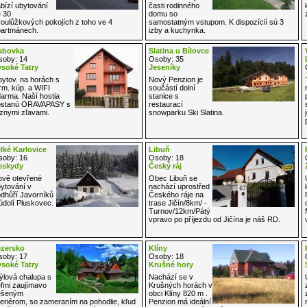
bízí ubytování
časti rodinného
 30
domu so
oulůžkových pokojích z toho ve 4
samostatným vstupom. K dispozícií sú 3
artmánech.
izby a kuchynka.
abovka
Slatina u Bílovce
oby: 14
Osoby: 35
soké Tatry
Jeseníky
ytov. na horách s
Nový Penzion je
rm. kúp. a WIFI
součástí dolní
arma. Naší hostia
stanice s
ostanú ORAVAPASY s
restaurací
znymi zľavami.
snowparku Ski Slatina.
lké Karlovice
Libuň
oby: 16
Osoby: 18
eskydy
Český ráj
vě otevřené
Obec Libuň se
ytování v
nachází uprostřed
dhůří Javorníků
Českého ráje na
údolí Pluskovec.
trase Jičín/8km/ -
Turnov/12km/Pátý
vpravo po příjezdu od Jičína je náš RD.
ezersko
Klíny
oby: 17
Osoby: 18
soké Tatry
Krušné hory
ýlová chalupa s
Nachází se v
ľmi zaujímavo
Krušných horách v
ešeným
obci Klíny 820 m .
teriérom, so zameraním na pohodlie, kľud
Penzion má ideální