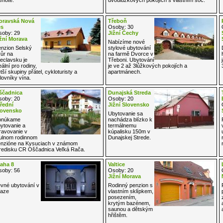
oravská Nová
Třeboň
es
Osoby: 30
oby: 29
Jižní Čechy
žní Morava
Nabízíme nové
nzion Selský
stylové ubytování
ůr na
na farmě Dvorce v
eclavsku je
Třeboni. Ubytování
eální pro rodiny,
je ve 2 až 3lůžkových pokojích a
tší skupiny přátel, cykloturisty a
apartmánech.
lovníky vína.
ščadnica
Dunajská Streda
oby: 20
Osoby: 20
řední
Jižní Slovensko
lovensko
Ubytovanie sa
onúkame
nachádza blízko k
ytovanie a
termálnemu
ravovanie v
kúpalisku 150m v
ulnom rodinnom
Dunajskej Strede.
nzióne na Kysuciach v známom
redisku CR Oščadnica Veľká Rača.
aha 8
Valtice
oby: 56
Osoby: 20
Jižní Morava
vné ubytování v
Rodinný penzion s
raze
vlastním sklípkem,
posezením,
krytým bazénem,
saunou a dětským
hřištěm.