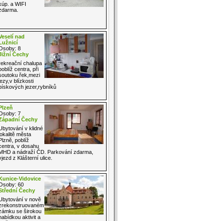
kúp. a WIFI
zdarma.
Veselí nad
Lužnicí
Osoby: 8
Jižní Čechy
rekreační chalupa
poblíž centra, při
soutoku řek,mezi
jezy,v blízkosti
pískových jezer,rybníků
Plzeň
Osoby: 7
Západní Čechy
Ubytování v klidné
lokalitě města
Plzně, poblíž
centra, v dosahu
MHD a nádraží ČD. Parkování zdarma,
vjezd z Klášterní ulice.
Kunice-Vidovice
Osoby: 60
Střední Čechy
Ubytování v nově
zrekonstruovaném
zámku se širokou
nabídkou aktivit a