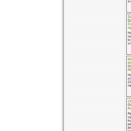
a 
Ži
Os
Č
v
Ho
no
kr
vr
D
do
Os
Ní
Ho
a 
Zá
na
C
Os
K
Re
vý
ku
pe
je
sa