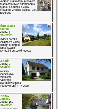
Nabízím krátkodobý pronájem
tří samostatných apartmánů s
terasou a saunou a volný
přístup do vinného sklípku. Lok.
Belegrady
Víchová nad
Jizerou
Osoby: 7
Krkonoše
Stylová horská
chalupa ve velice
klidném prostředí
nabízí kvalitní
ubytování od 120kč/osoba
Sobotín
Osoby: 9
Jeseníky
Rodinný
penzion,dva
kompletně
vybavené
apartmány,jeden 2-
3 osoby,druhý 4 - 7 osob.
Trutnov -
Oblanov
Osoby: 150
Krkonoše
Rekreační areál