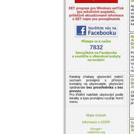
Š
Ap
EET program pro Windows eetTisk
ub
bez měsíčních poplatků,
so
průběžně aktualizované informace
id
o EET nejen pro pronajímatele
sk
ka
Ma
Ji
Přidejte se k našim
Os
7832
Ji
fanouškům na Facebooku
Pr
a soutěžte o víkendové pobyty
vy
na horách!
ch
vo
-L
re
Katalog
chalupy ubytování
nabízí
Ol
seznam pronájmů
s přímými
Os
kontakty na ubytovatele,
ubytování
Ji
sjednáváte
bez prostředníka
a
bez
provize
.
Ch
Pro třídění
nabídek ubytování
podle
bl
lokality a
typu pronájmu
využije horní
ry
menu.
pr
Mapa stránek
Informace o GDPR
Tr
Os
Google+
Ji
validome.org