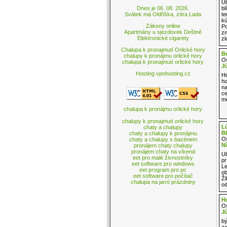
Ub
Dnes je 06. 08. 2026.
bl
Svátek má Oldřiška, zítra Lada
te
kú
Zákony online
Po
Apartmány u sjezdovek Deštné
zn
Elektronické cigarety
zl
Chalupa k pronajmutí Orlické hory
B
chalupy k pronájmu orlické hory
Os
chalupa k pronajmutí orlické hory
Ji
Hosting vpnhosting.cz
Hi
ho
na
ce
mě
chalupa k pronájmu orlické hory
chalupy k pronajmutí orlické hory
Lú
chaty a chalupy
B
chaty a chalupy k pronájmu
Os
chaty a chalupy s bazénem
Ní
pronájem chaty chalupy
pronájem chaty na víkend
Ub
eet pro malé živnostníky
pr
eet software pro windows
Le
eet program pro pc
ob
eet software pro počítač
Ži
chalupa na jarní prázdniny
od
Ho
Os
Ji
bý
z