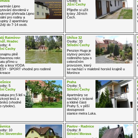
umava
Osoby: 6
Jižní Čechy
artmán Lipno
ytování dovolená v
Přijeďte si užít
ukromí přehrada Lipno
krásy Jižních
eální pro rodiny a
Čech.
upiny 2 apartmány
ždý do 7-14 osob.
lý Ratmírov-
Uhřice 32
ndř. Hradec
Osoby: 33
oby: 4
Střední Čechy
žní Čechy
Penzion Hugo je
onajmu plně
stylový penzion
bavenou rekr.
rodinného typu s
atu přímo u
celoročním
dy a lesa VODA
provozem, který
ESY - SPORT vhodné pro rodinné
se nachází v malebné horské krajině u
kreace
Monínce
ešnice
Praha
oby: 5
Osoby: 5
žní Čechy
Střední Čechy
alupa pro 5 lidí v
Apartmány se
ízkosti lesů a
nachází v krásné
bníků (vhodné
a klidné části
o rybolov).
Prahy 5, v pěší
dostupnosti
stanice metra Luka.
ávnica
Pavlov - Radnice
oby: 10
Osoby: 8
žní Slovensko
Střední Morava