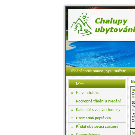
Třídění podle oblasti, typu, služeb:
Be
De
Hlavní stránka
Os
Or
Podrobné třídění a hledání
Bý
by
Kalendář s volnými termíny
ku
re
st
Hromadná poptávka
Or
Přidat ubytovací zařízení
Š
Doporučujeme