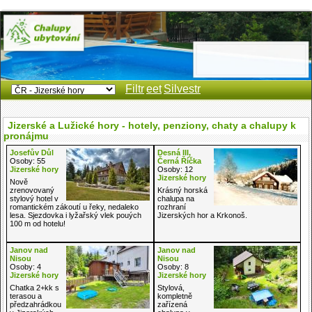
Filtr
eet
Silvestr
Jizerské a Lužické hory - hotely, penziony, chaty a chalupy k
pronájmu
Josefův Důl
Desná III,
Osoby: 55
Černá Říčka
Jizerské hory
Osoby: 12
Jizerské hory
Nově
zrenovovaný
Krásný horská
stylový hotel v
chalupa na
romantickém zákoutí u řeky, nedaleko
rozhraní
lesa. Sjezdovka i lyžařský vlek pouých
Jizerských hor a Krkonoš.
100 m od hotelu!
Janov nad
Janov nad
Nisou
Nisou
Osoby: 4
Osoby: 8
Jizerské hory
Jizerské hory
Chatka 2+kk s
Stylová,
terasou a
kompletně
předzahrádkou
zařízená