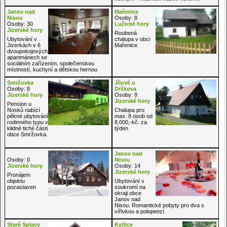
Janov nad
Mařenice
Nisou
Osoby: 8
Osoby: 30
Lužické hory
Jizerské hory
Roubená
Ubytování v
chalupa v obci
Jizerkách v 6
Mařenice
dvoupokojových
apartmánech se
sociálním zařízením, společenskou
místností, kuchyní a dětskou hernou
Smržovka
Jílové u
Osoby: 8
Držkova
Jizerské hory
Osoby: 8
Jizerské hory
Pension u
Nosků nabízí
Chalupa pro
pěkné ubytování
max. 8 osob od
rodinného typu v
8.000,-kč. za
klidné tiché části
týden
obce Smržovka.
Janov nad
Osoby: 0
Nisou
Jizerské hory
Osoby: 14
Jizerské hory
Pronájem
objektu
Ubytování v
pozastaven
soukromí na
okraji obce
Janov nad
Nisou. Romantické pobyty pro dva s
vířivkou a polopenzí.
Staré Splavy
Kytlice