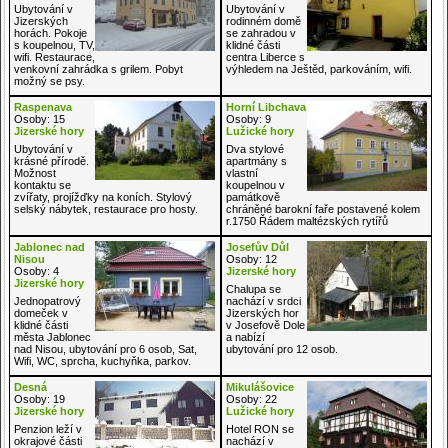
Ubytování v
Ubytování v
Jizerských
rodinném domě
horách. Pokoje
se zahradou v
s koupelnou, TV,
klidné části
wifi. Restaurace,
centra Liberce s
venkovní zahrádka s grilem. Pobyt
výhledem na Ještěd, parkováním, wifi.
možný se psy.
Raspenava
Horní Libchava
Osoby: 15
Osoby: 9
Jizerské hory
Lužické hory
Ubytování v
Dva stylové
krásné přírodě.
apartmány s
Možnost
vlastní
kontaktu se
koupelnou v
zvířaty, projížďky na koních. Stylový
památkově
selský nábytek, restaurace pro hosty.
chráněné barokní faře postavené kolem
r.1750 Řádem maltézských rytířů
Jablonec nad
Josefův Důl
Nisou
Osoby: 12
Osoby: 4
Jizerské hory
Jizerské hory
Chalupa se
Jednopatrový
nachází v srdci
domeček v
Jizerských hor
klidné části
v Josefově Dole
města Jablonec
a nabízí
nad Nisou, ubytování pro 6 osob, Sat,
ubytování pro 12 osob.
Wifi, WC, sprcha, kuchyňka, parkov.
Desná
Mikulášovice
Osoby: 19
Osoby: 22
Jizerské hory
Lužické hory
Penzion leží v
Hotel RON se
okrajové části
nachází v