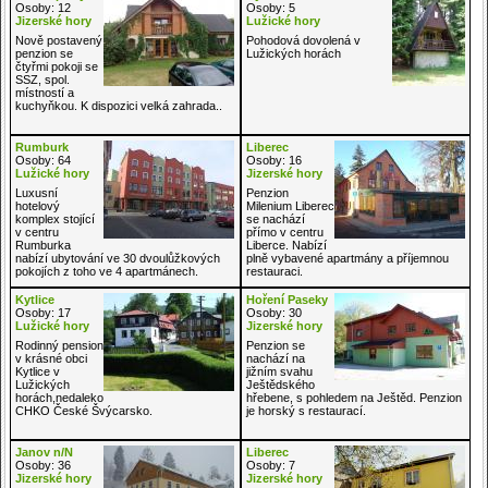
Osoby: 12
Osoby: 5
Jizerské hory
Lužické hory
Nově postavený
Pohodová dovolená v
penzion se
Lužických horách
čtyřmi pokoji se
SSZ, spol.
místností a
kuchyňkou. K dispozici velká zahrada..
Rumburk
Liberec
Osoby: 64
Osoby: 16
Lužické hory
Jizerské hory
Luxusní
Penzion
hotelový
Milenium Liberec
komplex stojící
se nachází
v centru
přímo v centru
Rumburka
Liberce. Nabízí
nabízí ubytování ve 30 dvoulůžkových
plně vybavené apartmány a příjemnou
pokojích z toho ve 4 apartmánech.
restauraci.
Kytlice
Hoření Paseky
Osoby: 17
Osoby: 30
Lužické hory
Jizerské hory
Rodinný pension
Penzion se
v krásné obci
nachází na
Kytlice v
jižním svahu
Lužických
Ještědského
horách,nedaleko
hřebene, s pohledem na Ještěd. Penzion
CHKO České Švýcarsko.
je horský s restaurací.
Janov n/N
Liberec
Osoby: 36
Osoby: 7
Jizerské hory
Jizerské hory