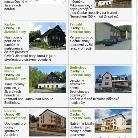
města Desné v
městečku
Jizerských
Mikulášovice, v
horách.
nejsevernějším
cípu České republiky na hranici s
Německem (50 km od Drážďan).
Karlov
Tanvald
Osoby: 50
Osoby: 12
Jizerské hory
Jizerské hory
Náš rodinný
Penzion pro rod.
penzion se
s dětmi, firmy,
nachází v
sportovní vyžití,
malebném a
relax v přírodě
čistém prostředí
CHKO Jizerské hory, která je jako
stvořená pro strávení dovolené
Janov nad
Bedříchov
Nisou
Osoby: 50
Osoby: 36
Jizerské hory
Jizerské hory
penzion v
Jsme rodinný
lyžařském
penzion, v
centru
Jizerských
Bedřichova v
horách na
Jizerských
rozhraní obcí Janov nad Nisou a
horách v těsné blízkosti běžecké
Bedřichov.
magistrály.
Liberec
Liberec
Osoby: 40
Osoby: 46
Jizerské hory
Jizerské hory
Ubytování pro
Nabízíme ideální
rodiny i
ubytování pro
sportovce.
rodiny s dětmi i
Atraktivní
sportovce,