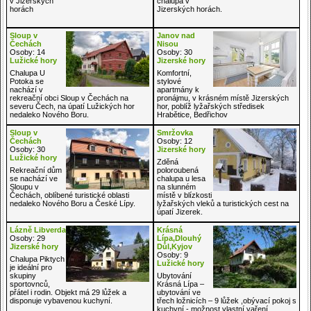
v Jizerských
chalupa v
horách
Jizerských horách.
Sloup v
Janov nad
Čechách
Nisou
Osoby: 14
Osoby: 30
Lužické hory
Jizerské hory
Chalupa U
Komfortní,
Potoka se
stylové
nachází v
apartmány k
rekreační obci Sloup v Čechách na
pronájmu, v krásném místě Jizerských
severu Čech, na úpatí Lužických hor
hor, poblíž lyžařských středisek
nedaleko Nového Boru.
Hrabětice, Bedřichov
Sloup v
Smržovka
Čechách
Osoby: 12
Osoby: 30
Jizerské hory
Lužické hory
Zděná
Rekreační dům
poloroubená
se nachází ve
chalupa u lesa
Sloupu v
na slunném
Čechách, oblíbené turistické oblasti
místě v blízkosti
nedaleko Nového Boru a České Lípy.
lyžařských vleků a turistických cest na
úpatí Jizerek.
Lázně Libverda
Krásná
Osoby: 29
Lípa,Dlouhý
Jizerské hory
Důl,Kyjov
Osoby: 9
Chalupa Piktych
Lužické hory
je ideální pro
skupiny
Ubytování
sportovnců,
Krásná Lípa –
přátel i rodin. Objekt má 29 lůžek a
ubytování ve
disponuje vybavenou kuchyní.
třech ložnicích – 9 lůžek ,obývací pokoj s
kuchyní - možnost vlastní vaření...