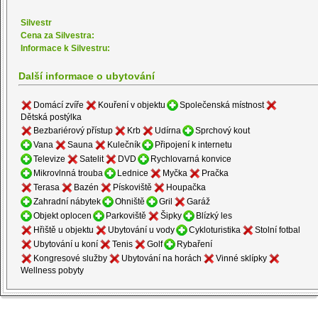
Silvestr
Cena za Silvestra:
Informace k Silvestru:
Další informace o ubytování
Domácí zvíře
Kouření v objektu
Společenská místnost
Dětská postýlka
Bezbariérový přístup
Krb
Udírna
Sprchový kout
Vana
Sauna
Kulečník
Připojení k internetu
Televize
Satelit
DVD
Rychlovarná konvice
Mikrovlnná trouba
Lednice
Myčka
Pračka
Terasa
Bazén
Pískoviště
Houpačka
Zahradní nábytek
Ohniště
Gril
Garáž
Objekt oplocen
Parkoviště
Šipky
Blízký les
Hřiště u objektu
Ubytování u vody
Cykloturistika
Stolní fotbal
Ubytování u koní
Tenis
Golf
Rybaření
Kongresové služby
Ubytování na horách
Vinné sklípky
Wellness pobyty