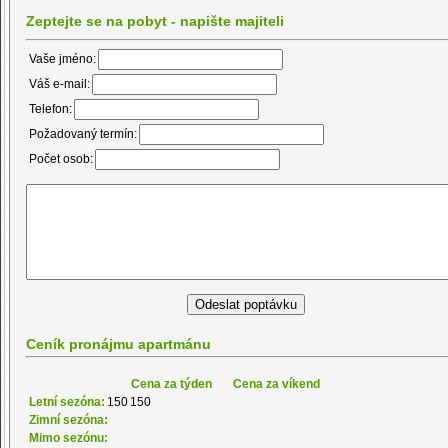
Zeptejte se na pobyt - napište majiteli
Vaše jméno:
Váš e-mail:
Telefon:
Požadovaný termín:
Počet osob:
Ceník pronájmu apartmánu
Cena za týden
Cena za víkend
Letní sezóna:
150
150
Zimní sezóna:
Mimo sezónu: