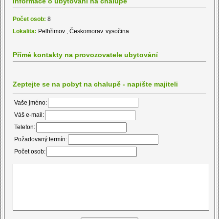
Informace o ubytování na chalupě
Počet osob:
8
Lokalita:
Pelhřimov , Českomorav. vysočina
Přímé kontakty na provozovatele ubytování
Zeptejte se na pobyt na chalupě - napište majiteli
Vaše jméno:
Váš e-mail:
Telefon:
Požadovaný termín:
Počet osob: