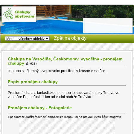
Zpět na objekty
Chalupa na Vysočiňe, Českomorav. vysočina - pronájem
chalupy
(č. 638)
chalupa s příjemným venkovním prostředí v krásné vesničce.
Popis pronájmu chalupy
Prostorná chata s fantastickou polohou je situovaná u řeky Trnava ve
vesničce Popelištná, 1 km od vodní nádrže Trnávka.
Pronájem chalupy - Fotogalerie
Tip: zobrazit další/předchozí obrázek lze klepnutím na pravou/levou část fotografie