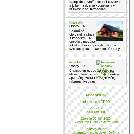
trampolína uvnitř. Luxusní ubytování
s krbem a dvěma koupelnami v
blízkosti lesa. Infrasauna
Kramolin
Osoby: 14
Celoročně
obyvatelná chata
s kapacitou 14
osob je situována
v klidné, krásné přírodě u lesa a
vzdálená pouze 200m od přehrady
Polička
Osoby: 10
Chalupa uprostřed zahrady na
klidném konci vesnice. dva samost.
apatmány, velká terasa, bazén,
rybaření, lyžování.
Mapa stránek
Informace o GDPR
Google+
validome.org
Dnes je 06. 08. 2026.
Svátek má Oldřiška, zítra Lada
Zákony online
Apartmány u sjezdovek Deštné