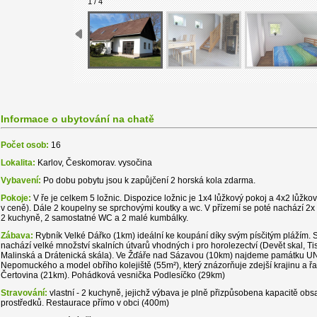
1 / 4
Informace o ubytování na chatě
Počet osob:
16
Lokalita:
Karlov, Českomorav. vysočina
Vybavení:
Po dobu pobytu jsou k zapůjčení 2 horská kola zdarma.
Pokoje:
V ře je celkem 5 ložnic. Dispozice ložnic je 1x4 lůžkový pokoj a 4x2 lůžko
v ceně). Dále 2 koupelny se sprchovými koutky a wc. V přízemí se poté nachází 2x v
2 kuchyně, 2 samostatné WC a 2 malé kumbálky.
Zábava:
Rybník Velké Dářko (1km) ideální ke koupání díky svým písčitým plážím. S
nachází velké množství skalních útvarů vhodných i pro horolezectví (Devět skal, Tis
Malinská a Drátenická skála). Ve Žďáře nad Sázavou (10km) najdeme památku UN
Nepomuckého a model obřího kolejiště (55m²), který znázorňuje zdejší krajinu a řa
Čertovina (21km). Pohádková vesnička Podlesíčko (29km)
Stravování:
vlastní - 2 kuchyně, jejichž výbava je plně přizpůsobena kapacitě obs
prostředků. Restaurace přímo v obci (400m)