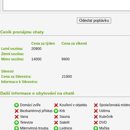
Ceník pronájmu chaty
Cena za týden
Cena za víkend
Letní sezóna:
20900
Zimní sezóna:
Mimo sezónu:
14000
9900
Silvestr
Cena za Silvestra:
21900
Informace k Silvestru:
Další informace o ubytování na chatě
Domácí zvíře
Kouření v objektu
Společenská místn
Bezbariérový přístup
Krb
Udírna
Vana
Sauna
Kulečník
Televize
Satelit
DVD
Mikrovlnná trouba
Lednice
Myčka