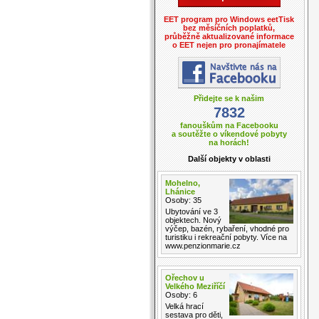
EET program pro Windows eetTisk
bez měsíčních poplatků,
průběžně aktualizované informace
o EET nejen pro pronajímatele
Přidejte se k našim
7832
fanouškům na Facebooku
a soutěžte o víkendové pobyty
na horách!
Další objekty v oblasti
Mohelno,
Lhánice
Osoby: 35
Ubytování ve 3
objektech. Nový
výčep, bazén, rybaření, vhodné pro
turistiku i rekreační pobyty. Více na
www.penzionmarie.cz
Ořechov u
Velkého Meziříčí
Osoby: 6
Velká hrací
sestava pro děti,