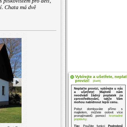
 pískovištěm pro děti,
í. Chata má dvě
Vybírejte a ušetřete, nepla
provizi!
[Zavřít]
Neplaťte provizi, vybírejte u nás
a ušetřete! Majitelé nám
neodvádí žádný poplatek za
zprostředkování, takže Vám
mohou nabídnout lepší cenu.
Pobyt domlouváte přímo s
majitelem, můžete oslovit více
pronajímatelů pomocí
hromadné
poptávky
.
Tip:
Použijte funkci
Podrobné