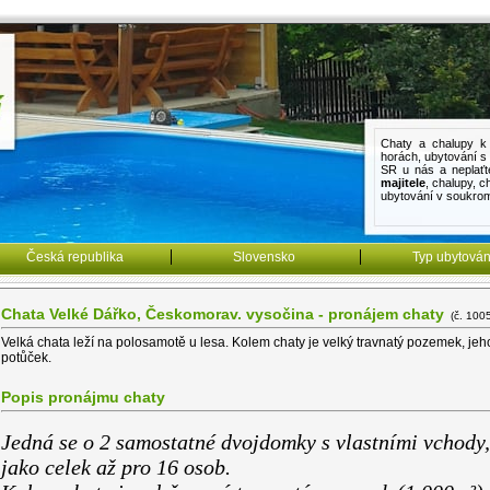
Chaty a chalupy k 
horách
,
ubytování 
SR u nás a neplaťt
majitele
,
chalupy
,
c
ubytování v soukro
Česká republika
Slovensko
Typ ubytován
Chata Velké Dářko, Českomorav. vysočina - pronájem chaty
(č. 1005
Velká chata leží na polosamotě u lesa. Kolem chaty je velký travnatý pozemek, jeho
potůček.
Popis pronájmu chaty
Jedná se o 2 samostatné dvojdomky s vlastními vchody,
jako celek až pro 16 osob.