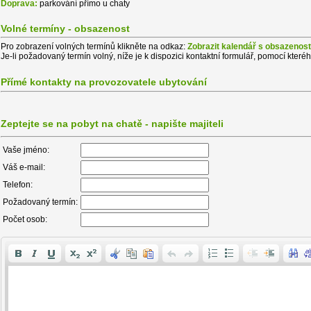
Doprava:
parkování přímo u chaty
Volné termíny - obsazenost
Pro zobrazení volných termínů klikněte na odkaz:
Zobrazit kalendář s obsazenost
Je-li požadovaný termín volný, níže je k dispozici kontaktní formulář, pomocí které
Přímé kontakty na provozovatele ubytování
Zeptejte se na pobyt na chatě - napište majiteli
Vaše jméno:
Váš e-mail:
Telefon:
Požadovaný termín:
Počet osob: