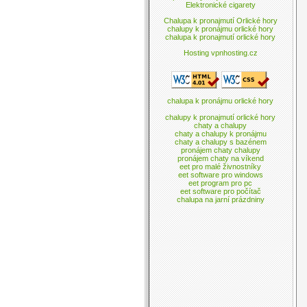
Elektronické cigarety
Chalupa k pronajmutí Orlické hory
chalupy k pronájmu orlické hory
chalupa k pronajmutí orlické hory
Hosting vpnhosting.cz
chalupa k pronájmu orlické hory
chalupy k pronajmutí orlické hory
chaty a chalupy
chaty a chalupy k pronájmu
chaty a chalupy s bazénem
pronájem chaty chalupy
pronájem chaty na víkend
eet pro malé živnostníky
eet software pro windows
eet program pro pc
eet software pro počítač
chalupa na jarní prázdniny