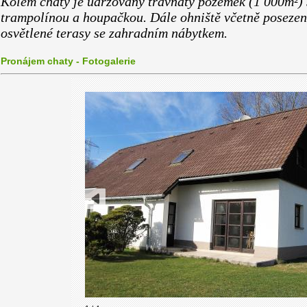
Kolem chaty je udržovaný travnatý pozemek (1 000m²) s
trampolínou a houpačkou. Dále ohniště včetně posezen
osvětlené terasy se zahradním nábytkem.
Pronájem chaty - Fotogalerie