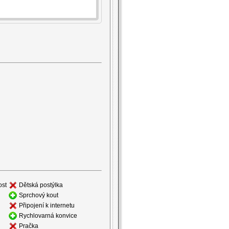
ost
Dětská postýlka
Sprchový kout
Připojení k internetu
Rychlovarná konvice
Pračka