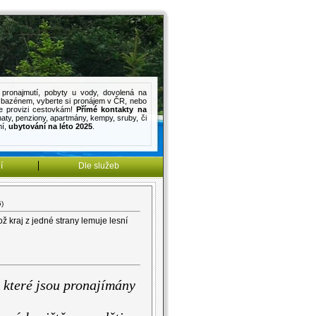
pronajmutí
,
pobyty u vody
,
dovolená na
s bazénem
, vyberte si pronájem v ČR, nebo
e provizi cestovkám!
Přímé kontakty na
haty
,
penziony
,
apartmány
,
kempy
,
sruby
, či
mí
,
ubytování na léto 2025
.
í
Dle služeb
)
ž kraj z jedné strany lemuje lesní
 které jsou pronajímány