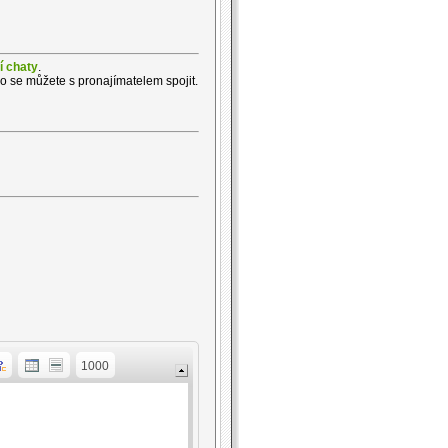
í chaty
.
ho se můžete s pronajímatelem spojit.
1000