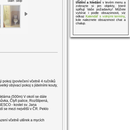
Start
Stop
třídění a hledání
v levém menu a
zobrazte si jen objekty, které
splňují Vaše požadavky! Můžete
vybírat i podle obsazenosti, viz
odkaz
Kalendář s volnými termíny
,
kde naleznete obsazenost chat a
chalup.
vý pokoj (povlečení včetně 4 ručníků
elký obývací pokoj s jídelními kouty,
klárna (500m) V okolí se dále
ůvka, Čtyři palice, Rozštípená,
ESCO - kostel sv. Jana
dí se mezi největší v ČR. Peklo
azení včetně utěrek a mycích