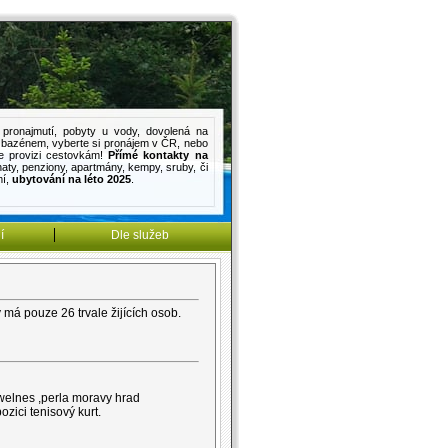
pronajmutí
,
pobyty u vody
,
dovolená na
s bazénem
, vyberte si pronájem v ČR, nebo
e provizi cestovkám!
Přímé kontakty na
haty
,
penziony
,
apartmány
,
kempy
,
sruby
, či
mí
,
ubytování na léto 2025
.
í
Dle služeb
má pouze 26 trvale žijících osob.
welnes ,perla moravy hrad
zici tenisový kurt.