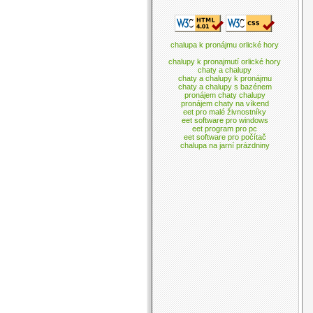
chalupa k pronájmu orlické hory
chalupy k pronajmutí orlické hory
chaty a chalupy
chaty a chalupy k pronájmu
chaty a chalupy s bazénem
pronájem chaty chalupy
pronájem chaty na víkend
eet pro malé živnostníky
eet software pro windows
eet program pro pc
eet software pro počítač
chalupa na jarní prázdniny