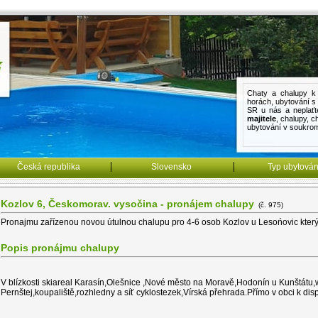
Chaty a chalupy k 
horách
,
ubytování 
SR u nás a neplaťt
majitele
,
chalupy
,
c
ubytování v soukro
Česká republika
Slovensko
Typ ubytován
Kozlov 6, Českomorav. vysočina - pronájem chalupy
(č. 975)
Pronajmu zařízenou novou útulnou chalupu pro 4-6 osob Kozlov u Lesońovic který 
Popis pronájmu chalupy
V blízkosti skiareal Karasín,Olešnice ,Nové město na Moravě,Hodonín u Kunštátu,
Pernštej,koupaliště,rozhledny a síť cyklostezek,Vírská přehrada.Přímo v obci k dispo