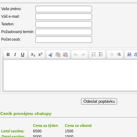
Vaše jméno:
Váš e-mail:
Telefon:
Požadovaný termín:
Počet osob:
Ceník pronájmu chalupy
Cena za týden
Cena za víkend
Letní sezóna:
6500
1500
Zimní sezóna:
5000
1500