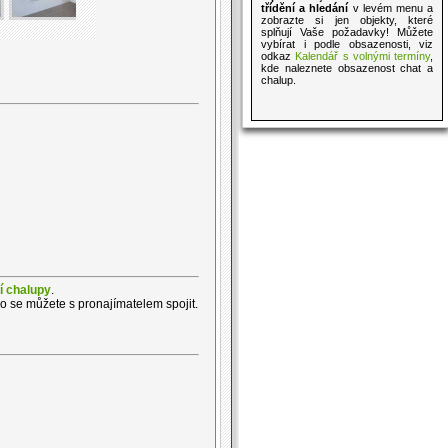
třídění a hledání
v levém menu a
zobrazte si jen objekty, které
splňují Vaše požadavky! Můžete
vybírat i podle obsazenosti, viz
odkaz
Kalendář s volnými termíny
,
kde naleznete obsazenost chat a
chalup.
í chalupy
.
ho se můžete s pronajímatelem spojit.