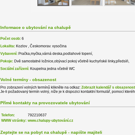
Informace o ubytování na chalupě
Počet osob:
6
Lokalita:
Kozlov , Českomorav. vysočina
Vybavení:
Pračka,myčka,várná deska,podlahové topení,
Pokoje:
Dvě samostatné ložnice,obývací pokoj včetně kuchyńské linky,předsíń,
Sociální zařízení:
Koupelna jedna včetně WC
Volné termíny - obsazenost
Pro zobrazení volných termínů klikněte na odkaz:
Zobrazit kalendář s obsazenost
Je-li požadovaný termín volný, níže je k dispozici kontaktní formulář, pomocí které
Přímé kontakty na provozovatele ubytování
Telefon:
792210637
WWW stránky:
www.chalupy-ubytování.cz
Zeptejte se na pobyt na chalupě - napište majiteli