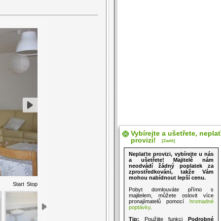
Vybírejte a ušetřete, nepla
provizi!
[Zavřít]
Neplaťte provizi, vybírejte u nás
a ušetřete! Majitelé nám
neodvádí žádný poplatek za
zprostředkování, takže Vám
mohou nabídnout lepší cenu.
Start
Stop
Pobyt domlouváte přímo s
majitelem, můžete oslovit více
pronajímatelů pomocí
hromadné
poptávky
.
Tip:
Použijte funkci
Podrobné