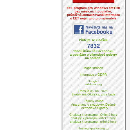
EET program pro Windows eetTisk
bez měsíčních poplatků,
průběžně aktualizované informace
o EET nejen pro pronajímatele
Přidejte se k našim
7832
fanouškům na Facebooku
a soutěžte o víkendové pobyty
na horách!
Mapa stránek
Informace o GDPR
Google+
validome.org
Dnes je 06. 08. 2026.
Svátek má Oldřiška, zítra Lada
Zákony online
Apartmány u sjezdovek Deštné
Elektronické cigarety
Chalupa k pronajmutí Orlické hory
chalupy k pronájmu orlické hory
chalupa k pronajmutí orlické hory
Hosting vpnhosting.cz