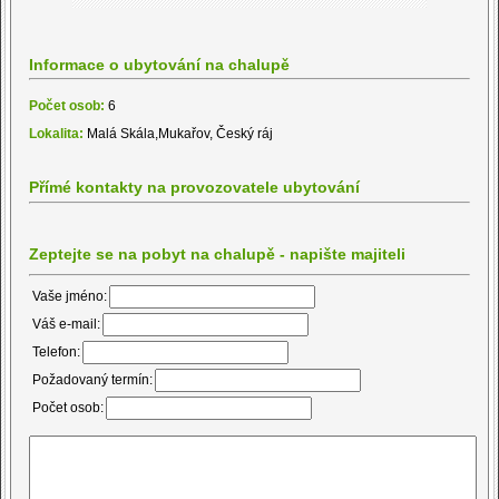
Informace o ubytování na chalupě
Počet osob:
6
Lokalita:
Malá Skála,Mukařov, Český ráj
Přímé kontakty na provozovatele ubytování
Zeptejte se na pobyt na chalupě - napište majiteli
Vaše jméno:
Váš e-mail:
Telefon:
Požadovaný termín:
Počet osob: