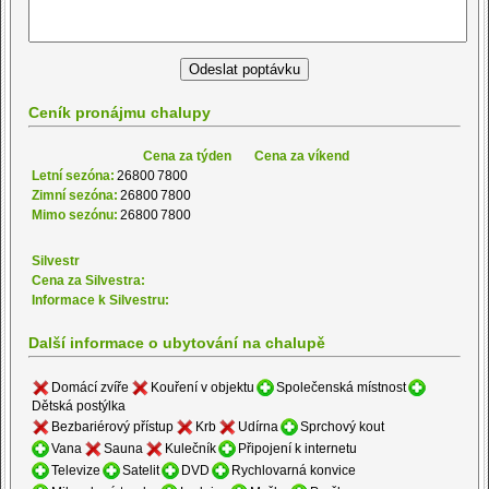
Ceník pronájmu chalupy
Cena za týden
Cena za víkend
Letní sezóna:
26800
7800
Zimní sezóna:
26800
7800
Mimo sezónu:
26800
7800
Silvestr
Cena za Silvestra:
Informace k Silvestru:
Další informace o ubytování na chalupě
Domácí zvíře
Kouření v objektu
Společenská místnost
Dětská postýlka
Bezbariérový přístup
Krb
Udírna
Sprchový kout
Vana
Sauna
Kulečník
Připojení k internetu
Televize
Satelit
DVD
Rychlovarná konvice