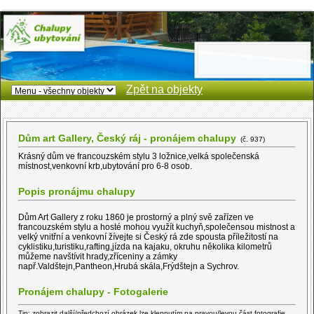
Zpět na objekty
Dům art Gallery, Český ráj - pronájem chalupy
(č. 937)
Krásný dům ve francouzském stylu 3 ložnice,velká společenská
místnost,venkovní krb,ubytování pro 6-8 osob.
Popis pronájmu chalupy
Dům Art Gallery z roku 1860 je prostorný a plný svě zařízen ve
francouzském stylu a hosté mohou využít kuchyň,společensou mistnost a
velký vnitřní a venkovní žívejte si Český rá zde spousta příležitostí na
cyklistiku,turistiku,rafting,jízda na kajaku, okruhu několika kilometrů
můžeme navštívit hrady,zříceniny a zámky
např.Valdštejn,Pantheon,Hrubá skála,Frýdštejn a Sychrov.
Pronájem chalupy - Fotogalerie
Tip: zobrazit další/předchozí obrázek lze klepnutím na pravou/levou část fotografie