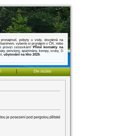
pronajmutí
,
pobyty u vody
,
dovolená na
s bazénem
, vyberte si pronájem v ČR, nebo
e provizi cestovkám!
Přímé kontakty na
haty
,
penziony
,
apartmány
,
kempy
,
sruby
, či
mí
,
ubytování na léto 2025
.
í
Dle služeb
atou je posezení pod pergolou,dětské