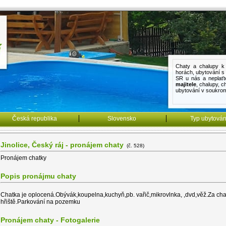
Chaty a chalupy k 
horách
,
ubytování 
SR u nás a neplaťt
majitele
,
chalupy
,
c
ubytování v soukro
Česká republika
Slovensko
Typ ubytován
Jinolice, Český ráj - pronájem chaty
(č. 528)
Pronájem chatky
Popis pronájmu chaty
Chatka je oplocená.Obývák,koupelna,kuchyň,pb. vařič,mikrovlnka, ,dvd,věž.Za ch
hřiště.Parkování na pozemku
Pronájem chaty - Fotogalerie