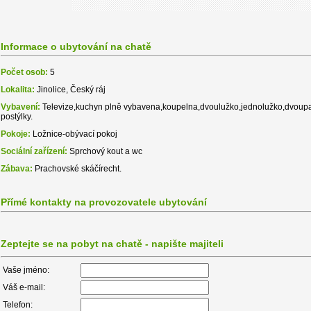
Informace o ubytování na chatě
Počet osob:
5
Lokalita:
Jinolice, Český ráj
Vybavení:
Televize,kuchyn plně vybavena,koupelna,dvoulužko,jednolužko,dvoupa
postýlky.
Pokoje:
Ložnice-obývací pokoj
Sociální zařízení:
Sprchový kout a wc
Zábava:
Prachovské skáčírecht.
Přímé kontakty na provozovatele ubytování
Zeptejte se na pobyt na chatě - napište majiteli
Vaše jméno:
Váš e-mail:
Telefon: