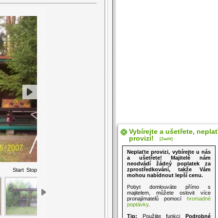
Vybírejte a ušetřete, nepla
provizi!
[Zavřít]
Neplaťte provizi, vybírejte u nás
a ušetřete! Majitelé nám
neodvádí žádný poplatek za
zprostředkování, takže Vám
Start
Stop
mohou nabídnout lepší cenu.
Pobyt domlouváte přímo s
majitelem, můžete oslovit více
pronajímatelů pomocí
hromadné
poptávky
.
Tip:
Použijte funkci
Podrobné