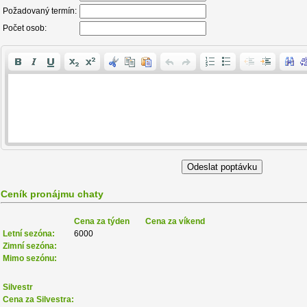
Požadovaný termín:
Počet osob:
Ceník pronájmu chaty
Cena za týden
Cena za víkend
Letní sezóna:
6000
Zimní sezóna:
Mimo sezónu:
Silvestr
Cena za Silvestra: