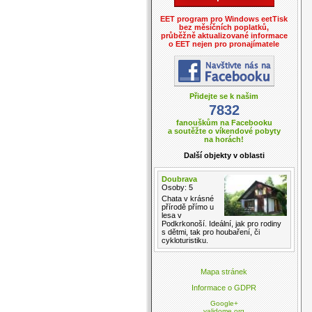
EET program pro Windows eetTisk
bez měsíčních poplatků,
průběžně aktualizované informace
o EET nejen pro pronajímatele
Přidejte se k našim
7832
fanouškům na Facebooku
a soutěžte o víkendové pobyty
na horách!
Další objekty v oblasti
Doubrava
Osoby: 5
Chata v krásné
přírodě přímo u
lesa v
Podkrkonoší. Ideální, jak pro rodiny
s dětmi, tak pro houbaření, či
cykloturistiku.
Mapa stránek
Informace o GDPR
Google+
validome.org