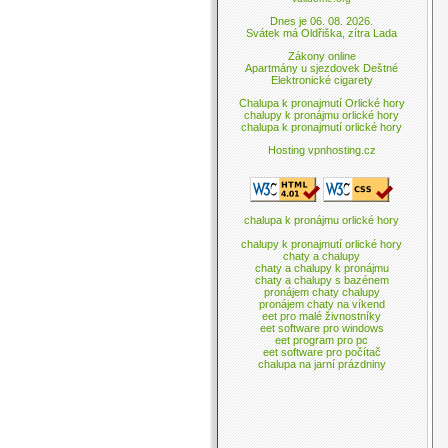
Dnes je 06. 08. 2026.
Svátek má Oldřiška, zítra Lada
Zákony online
Apartmány u sjezdovek Deštné
Elektronické cigarety
Chalupa k pronajmutí Orlické hory
chalupy k pronájmu orlické hory
chalupa k pronajmutí orlické hory
Hosting vpnhosting.cz
chalupa k pronájmu orlické hory
chalupy k pronajmutí orlické hory
chaty a chalupy
chaty a chalupy k pronájmu
chaty a chalupy s bazénem
pronájem chaty chalupy
pronájem chaty na víkend
eet pro malé živnostníky
eet software pro windows
eet program pro pc
eet software pro počítač
chalupa na jarní prázdniny