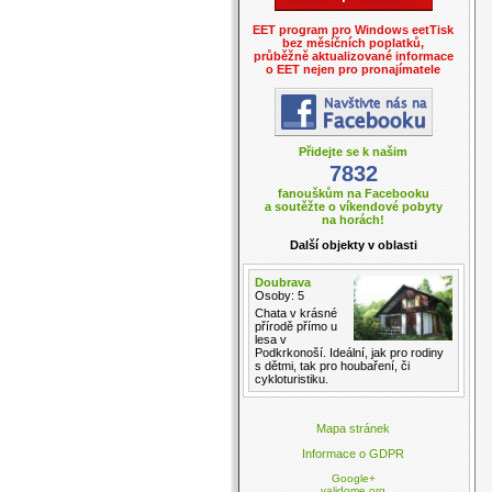
EET program pro Windows eetTisk
bez měsíčních poplatků,
průběžně aktualizované informace
o EET nejen pro pronajímatele
Přidejte se k našim
7832
fanouškům na Facebooku
a soutěžte o víkendové pobyty
na horách!
Další objekty v oblasti
Doubrava
Osoby: 5
Chata v krásné
přírodě přímo u
lesa v
Podkrkonoší. Ideální, jak pro rodiny
s dětmi, tak pro houbaření, či
cykloturistiku.
Mapa stránek
Informace o GDPR
Google+
validome.org