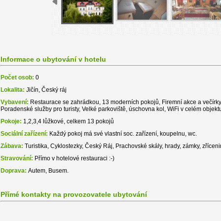
Informace o ubytování v hotelu
Počet osob:
0
Lokalita:
Jičín, Český ráj
Vybavení:
Restaurace se zahrádkou, 13 moderních pokojů, Firemní akce a večírky
Poradenské služby pro turisty, Velké parkoviště, úschovna kol, WiFi v celém objekt
Pokoje:
1,2,3,4 lůžkové, celkem 13 pokojů
Sociální zařízení:
Každý pokoj má své vlastní soc. zařízení, koupelnu, wc.
Zábava:
Turistika, Cyklostezky, Český Ráj, Prachovské skály, hrady, zámky, zřícenin
Stravování:
Přímo v hotelové restauraci :-)
Doprava:
Autem, Busem.
Přímé kontakty na provozovatele ubytování