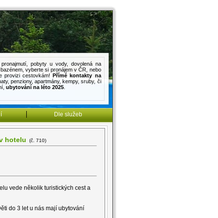
pronajmutí
,
pobyty u vody
,
dovolená na
s bazénem
, vyberte si pronájem v ČR, nebo
e provizi cestovkám!
Přímé kontakty na
haty
,
penziony
,
apartmány
,
kempy
,
sruby
, či
mí
,
ubytování na léto 2025
.
í
Dle služeb
v hotelu
(č. 710)
u vede několik turistických cest a
ěti do 3 let u nás mají ubytování