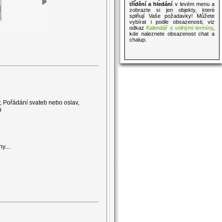
třídění a hledání
v levém menu a
zobrazte si jen objekty, které
splňují Vaše požadavky! Můžete
vybírat i podle obsazenosti, viz
odkaz
Kalendář s volnými termíny
,
kde naleznete obsazenost chat a
chalup.
, Pořádání svateb nebo oslav,
u
y....