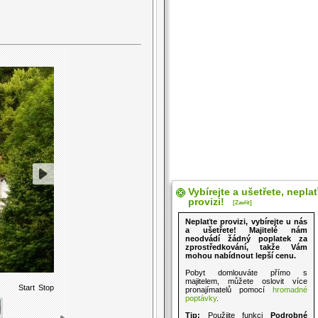
Vybírejte a ušetřete, nepla
provizi!
[Zavřít]
Neplaťte provizi, vybírejte u nás
a ušetřete! Majitelé nám
neodvádí žádný poplatek za
zprostředkování, takže Vám
mohou nabídnout lepší cenu.
Pobyt domlouváte přímo s
majitelem, můžete oslovit více
Start
Stop
pronajímatelů pomocí
hromadné
poptávky
.
Tip:
Použijte funkci
Podrobné