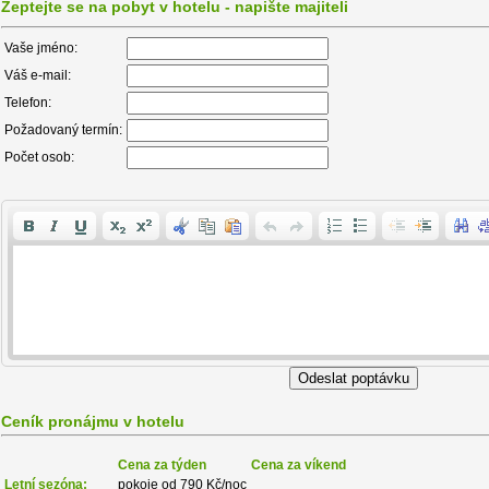
Zeptejte se na pobyt v hotelu - napište majiteli
Vaše jméno:
Váš e-mail:
Telefon:
Požadovaný termín:
Počet osob:
Ceník pronájmu v hotelu
Cena za týden
Cena za víkend
Letní sezóna:
pokoje od 790 Kč/noc