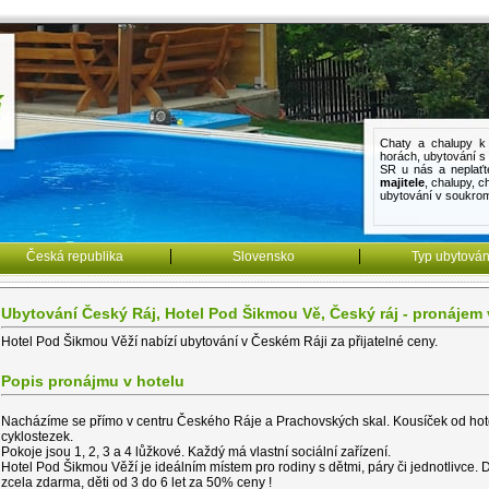
Chaty a chalupy k 
horách
,
ubytování 
SR u nás a neplaťt
majitele
,
chalupy
,
c
ubytování v soukro
Česká republika
Slovensko
Typ ubytován
Ubytování Český Ráj, Hotel Pod Šikmou Vě, Český ráj - pronájem 
Hotel Pod Šikmou Věží nabízí ubytování v Českém Ráji za přijatelné ceny.
Popis pronájmu v hotelu
Nacházíme se přímo v centru Českého Ráje a Prachovských skal. Kousíček od hotel
cyklostezek.
Pokoje jsou 1, 2, 3 a 4 lůžkové. Každý má vlastní sociální zařízení.
Hotel Pod Šikmou Věží je ideálním místem pro rodiny s dětmi, páry či jednotlivce. D
zcela zdarma, děti od 3 do 6 let za 50% ceny !