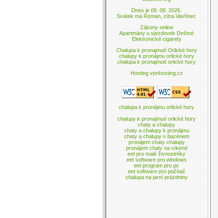
Dnes je 09. 08. 2026.
Svátek má Roman, zítra Vavřinec
Zákony online
Apartmány u sjezdovek Deštné
Elektronické cigarety
Chalupa k pronajmutí Orlické hory
chalupy k pronájmu orlické hory
chalupa k pronajmutí orlické hory
Hosting vpnhosting.cz
chalupa k pronájmu orlické hory
chalupy k pronajmutí orlické hory
chaty a chalupy
chaty a chalupy k pronájmu
chaty a chalupy s bazénem
pronájem chaty chalupy
pronájem chaty na víkend
eet pro malé živnostníky
eet software pro windows
eet program pro pc
eet software pro počítač
chalupa na jarní prázdniny