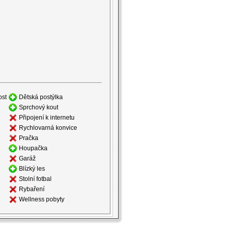
ost
Dětská postýlka
Sprchový kout
Připojení k internetu
Rychlovarná konvice
Pračka
Houpačka
Garáž
Blízký les
Stolní fotbal
Rybaření
Wellness pobyty