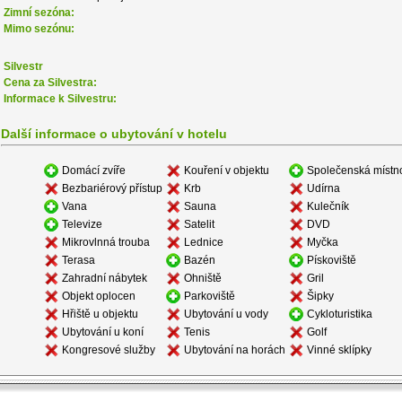
Zimní sezóna:
Mimo sezónu:
Silvestr
Cena za Silvestra:
Informace k Silvestru:
Další informace o ubytování v hotelu
Domácí zvíře
Kouření v objektu
Společenská místn
Bezbariérový přístup
Krb
Udírna
Vana
Sauna
Kulečník
Televize
Satelit
DVD
Mikrovlnná trouba
Lednice
Myčka
Terasa
Bazén
Pískoviště
Zahradní nábytek
Ohniště
Gril
Objekt oplocen
Parkoviště
Šipky
Hřiště u objektu
Ubytování u vody
Cykloturistika
Ubytování u koní
Tenis
Golf
Kongresové služby
Ubytování na horách
Vinné sklípky