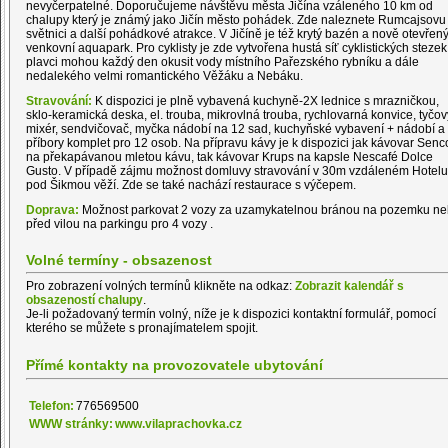
nevyčerpatelné. Doporučujeme návštěvu města Jičína vzáleného 10 km od
chalupy který je známý jako Jičín město pohádek. Zde naleznete Rumcajsovu
světnici a další pohádkové atrakce. V Jičíně je též krytý bazén a nově otevřen
venkovní aquapark. Pro cyklisty je zde vytvořena hustá síť cyklistických stezek
plavci mohou každý den okusit vody místního Pařezského rybníku a dále
nedalekého velmi romantického Věžáku a Nebáku.
Stravování:
K dispozici je plně vybavená kuchyně-2X lednice s mrazničkou,
sklo-keramická deska, el. trouba, mikrovlná trouba, rychlovarná konvice, tyčov
mixér, sendvičovač, myčka nádobí na 12 sad, kuchyňské vybavení + nádobí a
příbory komplet pro 12 osob. Na přípravu kávy je k dispozici jak kávovar Senc
na překapávanou mletou kávu, tak kávovar Krups na kapsle Nescafé Dolce
Gusto. V případě zájmu možnost domluvy stravování v 30m vzdáleném Hotelu
pod Šikmou věží. Zde se také nachází restaurace s výčepem.
Doprava:
Možnost parkovat 2 vozy za uzamykatelnou bránou na pozemku n
před vilou na parkingu pro 4 vozy .
Volné termíny - obsazenost
Pro zobrazení volných termínů klikněte na odkaz:
Zobrazit kalendář s
obsazeností chalupy
.
Je-li požadovaný termín volný, níže je k dispozici kontaktní formulář, pomocí
kterého se můžete s pronajímatelem spojit.
Přímé kontakty na provozovatele ubytování
Telefon:
776569500
WWW stránky:
www.vilaprachovka.cz