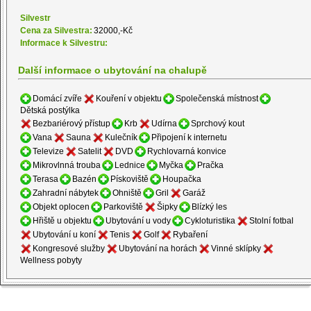
Silvestr
Cena za Silvestra:
32000,-Kč
Informace k Silvestru:
Další informace o ubytování na chalupě
Domácí zvíře
Kouření v objektu
Společenská místnost
Dětská postýlka
Bezbariérový přístup
Krb
Udírna
Sprchový kout
Vana
Sauna
Kulečník
Připojení k internetu
Televize
Satelit
DVD
Rychlovarná konvice
Mikrovlnná trouba
Lednice
Myčka
Pračka
Terasa
Bazén
Pískoviště
Houpačka
Zahradní nábytek
Ohniště
Gril
Garáž
Objekt oplocen
Parkoviště
Šipky
Blízký les
Hřiště u objektu
Ubytování u vody
Cykloturistika
Stolní fotbal
Ubytování u koní
Tenis
Golf
Rybaření
Kongresové služby
Ubytování na horách
Vinné sklípky
Wellness pobyty