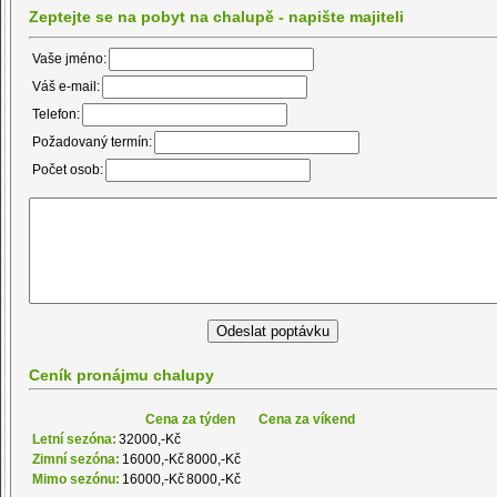
Zeptejte se na pobyt na chalupě - napište majiteli
Vaše jméno:
Váš e-mail:
Telefon:
Požadovaný termín:
Počet osob:
Ceník pronájmu chalupy
Cena za týden
Cena za víkend
Letní sezóna:
32000,-Kč
Zimní sezóna:
16000,-Kč
8000,-Kč
Mimo sezónu:
16000,-Kč
8000,-Kč