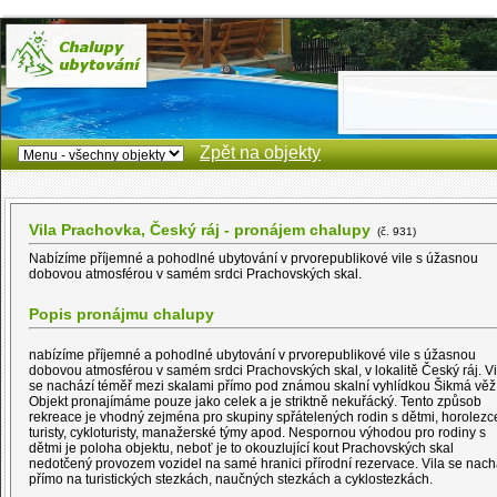
Zpět na objekty
Vila Prachovka, Český ráj - pronájem chalupy
(č. 931)
Nabízíme příjemné a pohodlné ubytování v prvorepublikové vile s úžasnou
dobovou atmosférou v samém srdci Prachovských skal.
Popis pronájmu chalupy
nabízíme příjemné a pohodlné ubytování v prvorepublikové vile s úžasnou
dobovou atmosférou v samém srdci Prachovských skal, v lokalitě Český ráj. Vi
se nachází téměř mezi skalami přímo pod známou skalní vyhlídkou Šikmá věž
Objekt pronajímáme pouze jako celek a je striktně nekuřácký. Tento způsob
rekreace je vhodný zejména pro skupiny spřátelených rodin s dětmi, horolezc
turisty, cykloturisty, manažerské týmy apod. Nespornou výhodou pro rodiny s
dětmi je poloha objektu, neboť je to okouzlující kout Prachovských skal
nedotčený provozem vozidel na samé hranici přírodní rezervace. Vila se nach
přímo na turistických stezkách, naučných stezkách a cyklostezkách.