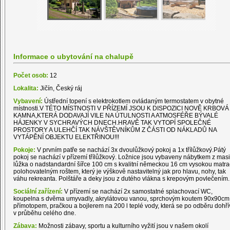
Informace o ubytování na chalupě
Počet osob:
12
Lokalita:
Jičín, Český ráj
Vybavení:
Ústřední topení s elektrokotlem ovládaným termostatem v obytné
místnosti.V TÉTO MÍSTNOSTI V PŘÍZEMÍ JSOU K DISPOZICI NOVĚ KRBOVÁ
KAMNA,KTERÁ DODAVAJÍ VILE NA ÚTULNOSTI A ATMOSFÉŘE BÝVALÉ
HÁJENKY V SYCHRAVÝCH DNECH.HRAVĚ TAK VYTOPÍ SPOLEČNÉ
PROSTORY A ULEHČÍ TAK NÁVŠTĚVNÍKŮM Z ČÁSTI OD NÁKLADŮ NA
VYTÁPĚNÍ OBJEKTU ELEKTŘINOU!!!
Pokoje:
V prvním patře se nachází 3x dvoulůžkový pokoj a 1x třílůžkový.Pátý
pokoj se nachází v přízemí třílůžkový. Ložnice jsou vybaveny nábytkem z masi
lůžka o nadstandardní šířce 100 cm s kvalitní německou 16 cm vysokou matra
polohovatelným roštem, který je výškově nastavitelný jak pro hlavu, nohy, tak
váhu rekreanta. Polštáře a deky jsou z dutého vlákna s krepovým povlečením.
Sociální zařízení:
V přízemí se nachází 2x samostatné splachovací WC,
koupelna s dvěma umyvadly, akrylátovou vanou, sprchovým koutem 90x90cm
přímotopem, pračkou a bojlerem na 200 l teplé vody, která se po odběru dohří
v průběhu celého dne.
Zábava:
Možnosti zábavy, sportu a kulturního vyžití jsou v našem okolí