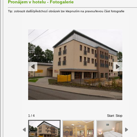
Pronájem v hotelu - Fotogalerie
Tip: zobrazit další/předchozí obrázek lze klepnutím na pravou/levou část fotografie
1 / 4
Start
Stop