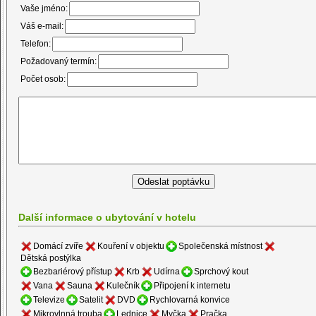
Vaše jméno:
Váš e-mail:
Telefon:
Požadovaný termín:
Počet osob:
Další informace o ubytování v hotelu
Domácí zvíře
Kouření v objektu
Společenská místnost
Dětská postýlka
Bezbariérový přístup
Krb
Udírna
Sprchový kout
Vana
Sauna
Kulečník
Připojení k internetu
Televize
Satelit
DVD
Rychlovarná konvice
Mikrovlnná trouba
Lednice
Myčka
Pračka