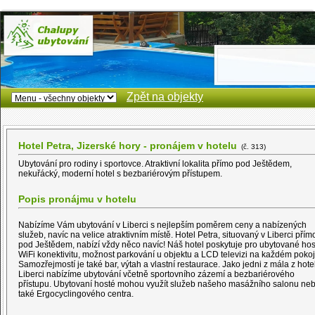
Zpět na objekty
Hotel Petra, Jizerské hory - pronájem v hotelu
(č. 313)
Ubytování pro rodiny i sportovce. Atraktivní lokalita přímo pod Ještědem,
nekuřácký, moderní hotel s bezbariérovým přístupem.
Popis pronájmu v hotelu
Nabízíme Vám ubytování v Liberci s nejlepším poměrem ceny a nabízených
služeb, navíc na velice atraktivním místě. Hotel Petra, situovaný v Liberci přím
pod Ještědem, nabízí vždy něco navíc! Náš hotel poskytuje pro ubytované hos
WiFi konektivitu, možnost parkování u objektu a LCD televizi na každém pokoj
Samozřejmostí je také bar, výtah a vlastní restaurace. Jako jedni z mála z hote
Liberci nabízíme ubytování včetně sportovního zázemí a bezbariérového
přístupu. Ubytovaní hosté mohou využít služeb našeho masážního salonu ne
také Ergocyclingového centra.