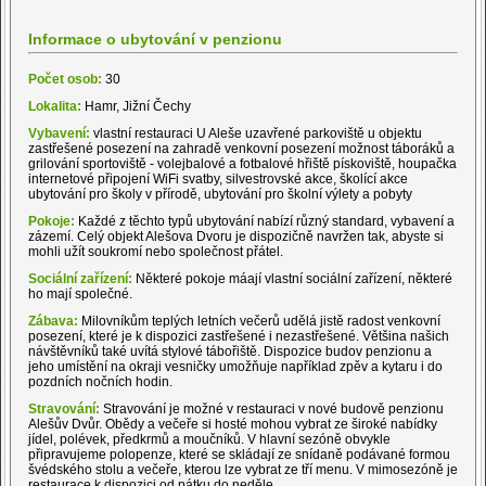
Informace o ubytování v penzionu
Počet osob:
30
Lokalita:
Hamr, Jižní Čechy
Vybavení:
vlastní restauraci U Aleše uzavřené parkoviště u objektu
zastřešené posezení na zahradě venkovní posezení možnost táboráků a
grilování sportoviště - volejbalové a fotbalové hřiště pískoviště, houpačka
internetové připojení WiFi svatby, silvestrovské akce, školící akce
ubytování pro školy v přírodě, ubytování pro školní výlety a pobyty
Pokoje:
Každé z těchto typů ubytování nabízí různý standard, vybavení a
zázemí. Celý objekt Alešova Dvoru je dispozičně navržen tak, abyste si
mohli užít soukromí nebo společnost přátel.
Sociální zařízení:
Některé pokoje máají vlastní sociální zařízení, některé
ho mají společné.
Zábava:
Milovníkům teplých letních večerů udělá jistě radost venkovní
posezení, které je k dispozici zastřešené i nezastřešené. Většina našich
návštěvníků také uvítá stylové tábořiště. Dispozice budov penzionu a
jeho umístění na okraji vesničky umožňuje například zpěv a kytaru i do
pozdních nočních hodin.
Stravování:
Stravování je možné v restauraci v nové budově penzionu
Alešův Dvůr. Obědy a večeře si hosté mohou vybrat ze široké nabídky
jídel, polévek, předkrmů a moučníků. V hlavní sezóně obvykle
připravujeme polopenze, které se skládají ze snídaně podávané formou
švédského stolu a večeře, kterou lze vybrat ze tří menu. V mimosezóně je
restaurace k dispozici od pátku do neděle.