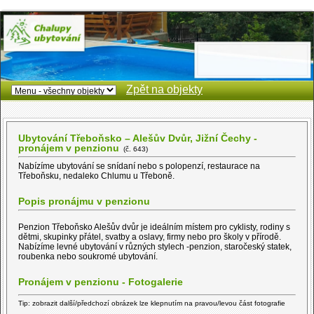
Zpět na objekty
Ubytování Třeboňsko – Alešův Dvůr, Jižní Čechy -
pronájem v penzionu
(č. 643)
Nabízíme ubytování se snídaní nebo s polopenzí, restaurace na
Třeboňsku, nedaleko Chlumu u Třeboně.
Popis pronájmu v penzionu
Penzion Třeboňsko Alešův dvůr je ideálním místem pro cyklisty, rodiny s
dětmi, skupinky přátel, svatby a oslavy, firmy nebo pro školy v přírodě.
Nabízíme levné ubytování v různých stylech -penzion, staročeský statek,
roubenka nebo soukromé ubytování.
Pronájem v penzionu - Fotogalerie
Tip: zobrazit další/předchozí obrázek lze klepnutím na pravou/levou část fotografie