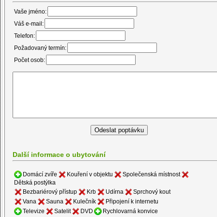
Vaše jméno:
Váš e-mail:
Telefon:
Požadovaný termín:
Počet osob:
Další informace o ubytování
Domácí zvíře
Kouření v objektu
Společenská místnost
Dětská postýlka
Bezbariérový přístup
Krb
Udírna
Sprchový kout
Vana
Sauna
Kulečník
Připojení k internetu
Televize
Satelit
DVD
Rychlovarná konvice