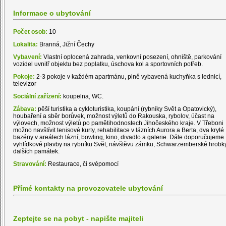
Informace o ubytování
Počet osob:
10
Lokalita:
Branná, Jižní Čechy
Vybavení:
Vlastní oplocená zahrada, venkovní posezení, ohniště, parkování
vozidel uvnitř objektu bez poplatku, úschova kol a sportovních potřeb.
Pokoje:
2-3 pokoje v každém apartmánu, plně vybavená kuchyňka s lednicí,
televizor
Sociální zařízení:
koupelna, WC.
Zábava:
pěší turistika a cykloturistika, koupání (rybníky Svět a Opatovický),
houbaření a sběr borůvek, možnost výletů do Rakouska, rybolov, účast na
výlovech, možnost výletů po pamětihodnostech Jihočeského kraje. V Třeboni
možno navštívit tenisové kurty, rehabilitace v lázních Aurora a Berta, dva kryté
bazény v areálech lázní, bowling, kino, divadlo a galerie. Dále doporučujeme
vyhlídkové plavby na rybníku Svět, návštěvu zámku, Schwarzemberské hrobk
dalších památek.
Stravování:
Restaurace, či svépomocí
Přímé kontakty na provozovatele ubytování
Zeptejte se na pobyt - napište majiteli