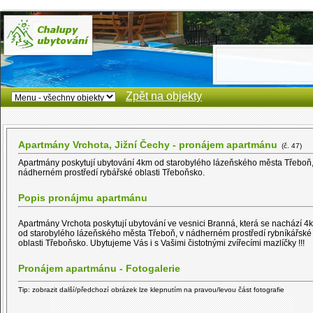
Zpět na objekty
Apartmány Vrchota, Jižní Čechy - pronájem apartmánu
(č. 47)
Apartmány poskytují ubytování 4km od starobylého lázeňského města Třeboň
nádherném prostředí rybářské oblasti Třeboňsko.
Popis pronájmu apartmánu
Apartmány Vrchota poskytují ubytování ve vesnici Branná, která se nachází 4
od starobylého lázeňského města Třeboň, v nádherném prostředí rybníkářské
oblasti Třeboňsko. Ubytujeme Vás i s Vašimi čistotnými zvířecími mazlíčky !!!
Pronájem apartmánu - Fotogalerie
Tip: zobrazit další/předchozí obrázek lze klepnutím na pravou/levou část fotografie