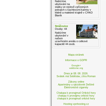
Nabízíme
ubytování na
statku ve stylově zařízených
pokojích s kachlovými kamny v
klidné a malebné krajině v CHKO
Blaník
Strážovice
Osoby: 44
Nabízíme
ubytování v
našem
uzavřeném areálu o celkové
kapacitě 44 osob.
Mapa stránek
Informace o GDPR
Google+
validome.org
Dnes je 08. 08. 2026.
Svátek má Soběslav, zítra Roman
Zákony online
Apartmány u sjezdovek Deštné
Elektronické cigarety
Chalupa k pronajmutí Orlické hory
chalupy k pronájmu orlické hory
chalupa k pronajmutí orlické hory
Hosting vpnhosting.cz