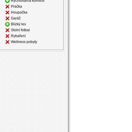
Rychlovarná konvice
Pračka
Houpačka
Garáž
Blízký les
Stolní fotbal
Rybaření
Wellness pobyty