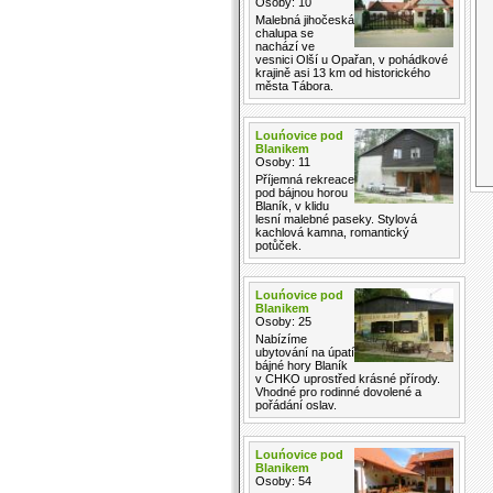
Osoby: 10
Malebná jihočeská
chalupa se
nachází ve
vesnici Olší u Opařan, v pohádkové
krajině asi 13 km od historického
města Tábora.
Louńovice pod
Blanikem
Osoby: 11
Příjemná rekreace
pod bájnou horou
Blaník, v klidu
lesní malebné paseky. Stylová
kachlová kamna, romantický
potůček.
Louńovice pod
Blanikem
Osoby: 25
Nabízíme
ubytování na úpatí
bájné hory Blaník
v CHKO uprostřed krásné přírody.
Vhodné pro rodinné dovolené a
pořádání oslav.
Louńovice pod
Blanikem
Osoby: 54