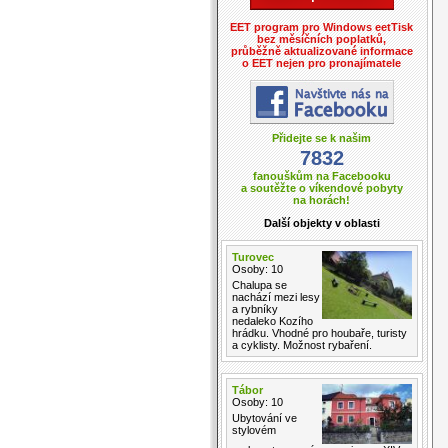
EET program pro Windows eetTisk
bez měsíčních poplatků,
průběžně aktualizované informace
o EET nejen pro pronajímatele
Přidejte se k našim
7832
fanouškům na Facebooku
a soutěžte o víkendové pobyty
na horách!
Další objekty v oblasti
Turovec
Osoby: 10
Chalupa se
nachází mezi lesy
a rybníky
nedaleko Kozího
hrádku. Vhodné pro houbaře, turisty
a cyklisty. Možnost rybaření.
Tábor
Osoby: 10
Ubytování ve
stylovém