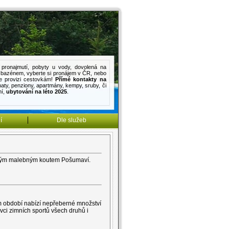
pronajmutí
,
pobyty u vody
,
dovolená na
s bazénem
, vyberte si pronájem v ČR, nebo
e provizi cestovkám!
Přímé kontakty na
haty
,
penziony
,
apartmány
,
kempy
,
sruby
, či
mí
,
ubytování na léto 2025
.
í
Dle služeb
něným malebným koutem Pošumaví.
ím období nabízí nepřeberné množství
vci zimních sportů všech druhů i