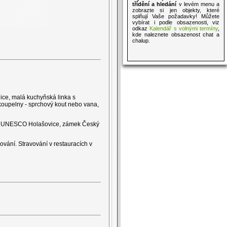
třídění a hledání
v levém menu a
zobrazte si jen objekty, které
splňují Vaše požadavky! Můžete
vybírat i podle obsazenosti, viz
odkaz
Kalendář s volnými termíny
,
kde naleznete obsazenost chat a
chalup.
ice, malá kuchyňská linka s
i koupelny - sprchový kout nebo vana,
ka UNESCO Holašovice, zámek Český
vání. Stravování v restauracích v