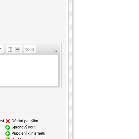
1000
ost
Dětská postýlka
Sprchový kout
Připojení k internetu