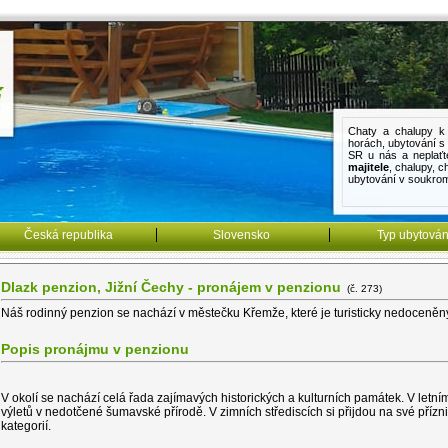
Chaty a chalupy k 
horách
,
ubytování 
SR u nás a neplaťt
majitele
,
chalupy
,
c
ubytování v soukro
Česká republika
Slovensko
Typ ubytován
Dlazk penzion, Jižní Čechy - pronájem v penzionu
(č. 273)
Náš rodinný penzion se nachází v městečku Křemže, které je turisticky nedoce
Popis pronájmu v penzionu
V okolí se nachází celá řada zajímavých historických a kulturních památek. V letn
výletů v nedotčené šumavské přírodě. V zimních střediscích si přijdou na své přízni
kategorií.