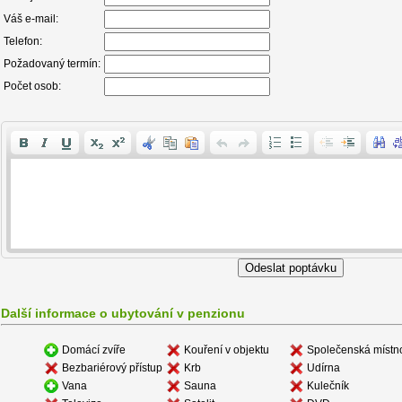
Váš e-mail:
Telefon:
Požadovaný termín:
Počet osob:
Další informace o ubytování v penzionu
Domácí zvíře
Kouření v objektu
Společenská místn
Bezbariérový přístup
Krb
Udírna
Vana
Sauna
Kulečník