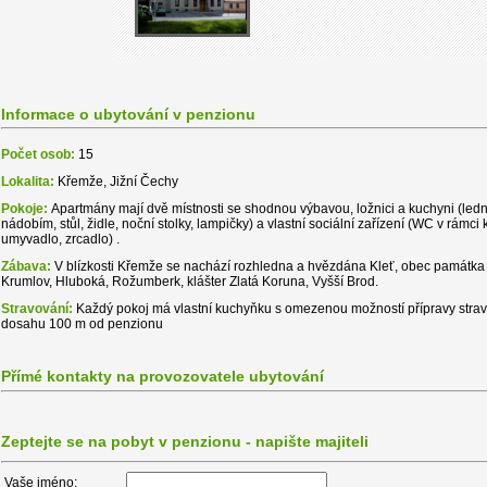
Informace o ubytování v penzionu
Počet osob:
15
Lokalita:
Křemže, Jižní Čechy
Pokoje:
Apartmány mají dvě místnosti se shodnou výbavou, ložnici a kuchyni (ledn
nádobím, stůl, židle, noční stolky, lampičky) a vlastní sociální zařízení (WC v rámc
umyvadlo, zrcadlo) .
Zábava:
V blízkosti Křemže se nachází rozhledna a hvězdána Kleť, obec památ
Krumlov, Hluboká, Rožumberk, klášter Zlatá Koruna, Vyšší Brod.
Stravování:
Každý pokoj má vlastní kuchyňku s omezenou možností přípravy stravo
dosahu 100 m od penzionu
Přímé kontakty na provozovatele ubytování
Zeptejte se na pobyt v penzionu - napište majiteli
Vaše jméno: