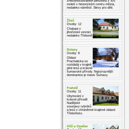
zrekonstruovaném penzionu z XIV.
století v historickém centru města,
nedaleko náměstí. Slevy pro děti.
Žíteč
Osoby: 12
Chalupa v
jihočeské vesnici
nedaleko Třeboně
Dolany
Osoby: 8
Oblast
Prachaticka se
rozkládá v krajině
plné lesů a krásné
šumavské přírody. Nejvýraznější
dominantou je masiv Šumavy.
Frahelž
Osoby: 11
Ubytování v
krásné přírodě
Nadějské
soustavy rybníků
a lesů v chráněnné krajinné oblasti
Třeboňsko.
Olší u Opařan