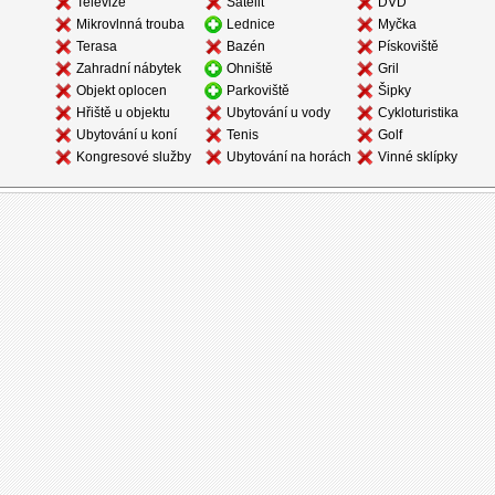
Televize
Satelit
DVD
Mikrovlnná trouba
Lednice
Myčka
Terasa
Bazén
Pískoviště
Zahradní nábytek
Ohniště
Gril
Objekt oplocen
Parkoviště
Šipky
Hřiště u objektu
Ubytování u vody
Cykloturistika
Ubytování u koní
Tenis
Golf
Kongresové služby
Ubytování na horách
Vinné sklípky