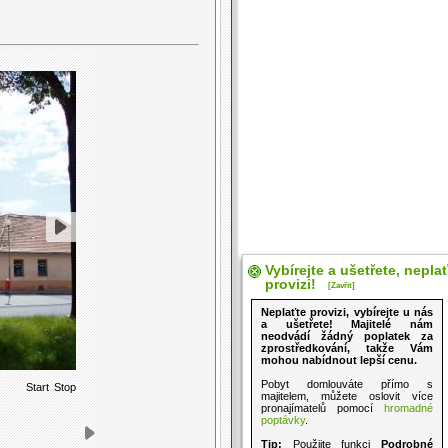
Vybírejte a ušetřete, nepla
provizi!
[Zavřít]
Neplaťte provizi, vybírejte u nás
a ušetřete! Majitelé nám
neodvádí žádný poplatek za
zprostředkování, takže Vám
mohou nabídnout lepší cenu.
Pobyt domlouváte přímo s
Start
Stop
majitelem, můžete oslovit více
pronajímatelů pomocí
hromadné
poptávky
.
Tip:
Použijte funkci
Podrobné