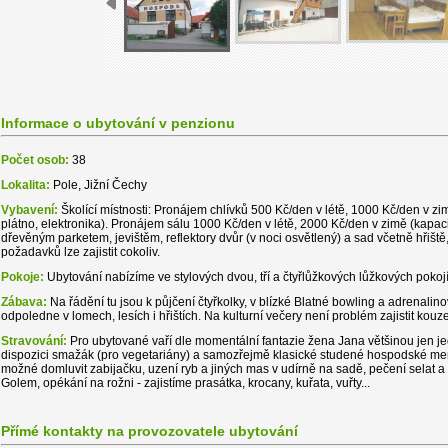
Informace o ubytování v penzionu
Počet osob:
38
Lokalita:
Pole, Jižní Čechy
Vybavení:
Školící místnosti: Pronájem chlívků 500 Kč/den v létě, 1000 Kč/den v zim
plátno, elektronika). Pronájem sálu 1000 Kč/den v létě, 2000 Kč/den v zimě (kapacit
dřevěným parketem, jevištěm, reflektory dvůr (v noci osvětlený) a sad včetně hřiště,
požadavků lze zajistit cokoliv.
Pokoje:
Ubytování nabízíme ve stylových dvou, tří a čtyřlůžkových lůžkových pokoj
Zábava:
Na řádění tu jsou k půjčení čtyřkolky, v blízké Blatné bowling a adrenalin
odpoledne v lomech, lesích i hřištích. Na kulturní večery není problém zajistit kouz
Stravování:
Pro ubytované vaří dle momentální fantazie žena Jana většinou jen jed
dispozici smažák (pro vegetariány) a samozřejmě klasické studené hospodské menu (
možné domluvit zabijačku, uzení ryb a jiných mas v udírně na sadě, pečení selat 
Golem, opékání na rožni - zajistíme prasátka, krocany, kuřata, vuřty...
Přímé kontakty na provozovatele ubytování