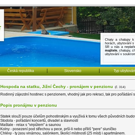
Chaty a chalupy k 
horách
,
ubytování 
SR u nás a neplaťt
majitele
,
chalupy
,
c
ubytování v soukro
Česká republika
Slovensko
Typ ubytován
Hospoda na statku, Jižní Čechy - pronájem v penzionu
(č. 314)
Rodinný zájezdní hostinec s penzionem, vhodný jak pro rekraci, tak pro pořádání sva
Popis pronájmu v penzionu
Statek slouží pouze účelům pohostinským a využívá k tomu všech původních budo
Stodola - pořádání koncertů, divadel a slavností
Maštale - relax s "virpůlem" a saunou
Kolny - posezení pod střechou u pece, prší-li nebo příliš "pere" sluníčko
Chlévy - ty jsou vinárnou, salónkem, školící místností (25 míst) i apartmánem.