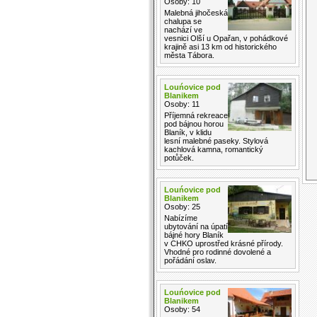
Osoby: 10
Malebná jihočeská
chalupa se
nachází ve
vesnici Olší u Opařan, v pohádkové
krajině asi 13 km od historického
města Tábora.
Louńovice pod
Blanikem
Osoby: 11
Příjemná rekreace
pod bájnou horou
Blaník, v klidu
lesní malebné paseky. Stylová
kachlová kamna, romantický
potůček.
Louńovice pod
Blanikem
Osoby: 25
Nabízíme
ubytování na úpatí
bájné hory Blaník
v CHKO uprostřed krásné přírody.
Vhodné pro rodinné dovolené a
pořádání oslav.
Louńovice pod
Blanikem
Osoby: 54