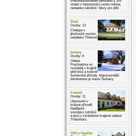
zrekonstruovaném penzionu z XIV.
století v historickém centru města,
nedaleko náměstí. Slevy pro děti.
Žíteč
Osoby: 12
Chalupa v
jihočeské vesnici
nedaleko Třeboně
Dolany
Osoby: 8
Oblast
Prachaticka se
rozkládá v krajině
plné lesů a krásné
šumavské přírody. Nejvýraznější
dominantou je masiv Šumavy.
Frahelž
Osoby: 11
Ubytování v
krásné přírodě
Nadějské
soustavy rybníků
a lesů v chráněnné krajinné oblasti
Třeboňsko.
Olší u Opařan