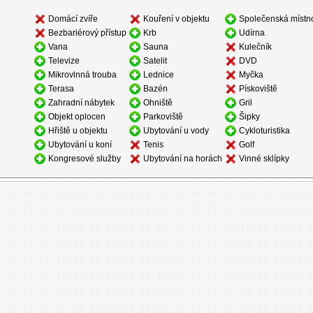
Domácí zvíře
Kouření v objektu
Společenská místn
Bezbariérový přístup
Krb
Udírna
Vana
Sauna
Kulečník
Televize
Satelit
DVD
Mikrovlnná trouba
Lednice
Myčka
Terasa
Bazén
Pískoviště
Zahradní nábytek
Ohniště
Gril
Objekt oplocen
Parkoviště
Šipky
Hřiště u objektu
Ubytování u vody
Cykloturistika
Ubytování u koní
Tenis
Golf
Kongresové služby
Ubytování na horách
Vinné sklípky