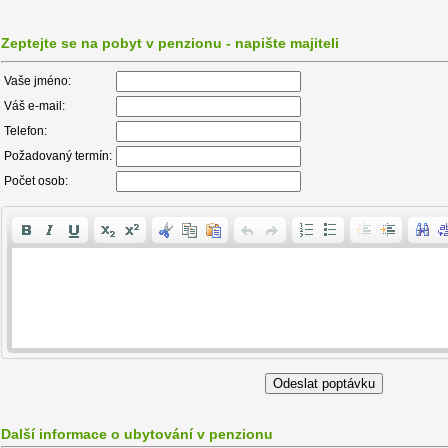
Zeptejte se na pobyt v penzionu - napište majiteli
Vaše jméno:
Váš e-mail:
Telefon:
Požadovaný termín:
Počet osob:
Další informace o ubytování v penzionu