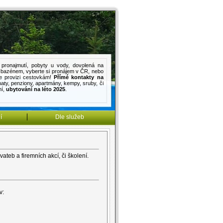
pronajmutí
,
pobyty u vody
,
dovolená na
s bazénem
, vyberte si pronájem v ČR, nebo
e provizi cestovkám!
Přímé kontakty na
haty
,
penziony
,
apartmány
,
kempy
,
sruby
, či
mí
,
ubytování na léto 2025
.
í
Dle služeb
teb a firemních akcí, či školení.
v: