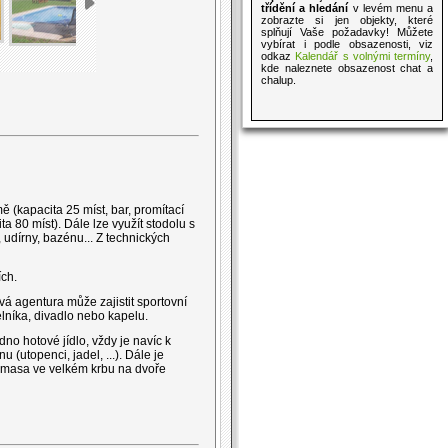
třídění a hledání
v levém menu a
zobrazte si jen objekty, které
splňují Vaše požadavky! Můžete
vybírat i podle obsazenosti, viz
odkaz
Kalendář s volnými termíny
,
kde naleznete obsazenost chat a
chalup.
ě (kapacita 25 míst, bar, promítací
a 80 míst). Dále lze využít stodolu s
 udírny, bazénu... Z technických
ích.
ová agentura může zajistit sportovní
elníka, divadlo nebo kapelu.
no hotové jídlo, vždy je navíc k
utopenci, jadel, ...). Dále je
a masa ve velkém krbu na dvoře