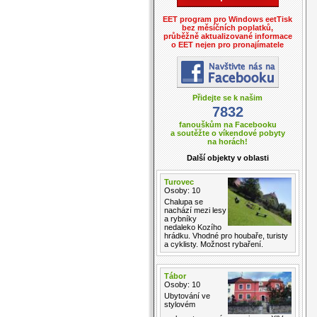
EET program pro Windows eetTisk
bez měsíčních poplatků,
průběžně aktualizované informace
o EET nejen pro pronajímatele
Přidejte se k našim
7832
fanouškům na Facebooku
a soutěžte o víkendové pobyty
na horách!
Další objekty v oblasti
Turovec
Osoby: 10
Chalupa se
nachází mezi lesy
a rybníky
nedaleko Kozího
hrádku. Vhodné pro houbaře, turisty
a cyklisty. Možnost rybaření.
Tábor
Osoby: 10
Ubytování ve
stylovém