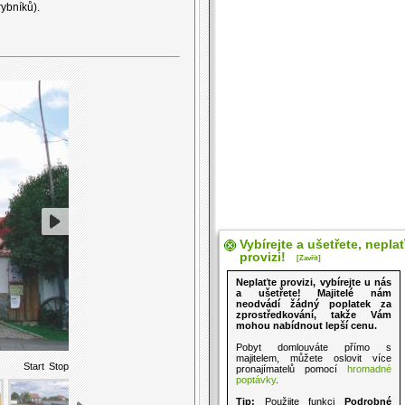
rybníků).
Vybírejte a ušetřete, nepla
provizi!
[Zavřít]
Neplaťte provizi, vybírejte u nás
a ušetřete! Majitelé nám
neodvádí žádný poplatek za
zprostředkování, takže Vám
mohou nabídnout lepší cenu.
Pobyt domlouváte přímo s
majitelem, můžete oslovit více
Start
Stop
pronajímatelů pomocí
hromadné
poptávky
.
Tip:
Použijte funkci
Podrobné