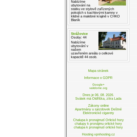
Nabízíme
ubytování na
statku ve stylově zařízených
pokojích s kachlovými kamny v
klidné a malebné krajině v CHKO
Blaník
Strážovice
Osoby: 44
Nabízíme
ubytování v
našem
uzavřeném areálu o celkové
kapacitě 44 osob.
Mapa stránek
Informace o GDPR
Google+
validome.org
Dnes je 06. 08. 2026.
Svátek má Oldřiška, zítra Lada
Zákony online
Apartmány u sjezdovek Deštné
Elektronické cigarety
Chalupa k pronajmutí Orlické hory
chalupy k pronájmu orlické hory
chalupa k pronajmutí orlické hory
Hosting vpnhosting.cz