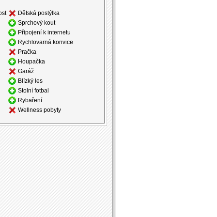
ost
Dětská postýlka
Sprchový kout
Připojení k internetu
Rychlovarná konvice
Pračka
Houpačka
Garáž
Blízký les
Stolní fotbal
Rybaření
Wellness pobyty