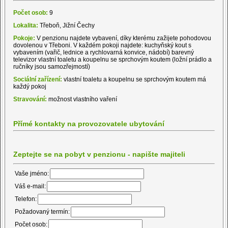
Počet osob:
9
Lokalita:
Třeboň, Jižní Čechy
Pokoje:
V penzionu najdete vybavení, díky kterému zažijete pohodovou
dovolenou v Třeboni. V každém pokoji najdete: kuchyňský kout s
vybavením (vařič, lednice a rychlovarná konvice, nádobí) barevný
televizor vlastní toaletu a koupelnu se sprchovým koutem (ložní prádlo a
ručníky jsou samozřejmostí)
Sociální zařízení:
vlastní toaletu a koupelnu se sprchovým koutem má
každý pokoj
Stravování:
možnost vlastního vaření
Přímé kontakty na provozovatele ubytování
Zeptejte se na pobyt v penzionu - napište majiteli
Vaše jméno:
Váš e-mail:
Telefon:
Požadovaný termín:
Počet osob: