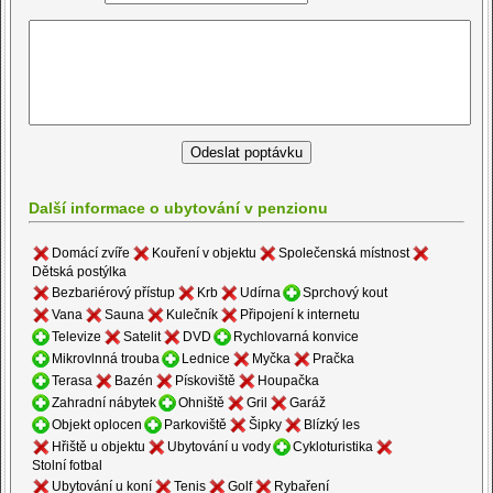
Další informace o ubytování v penzionu
Domácí zvíře
Kouření v objektu
Společenská místnost
Dětská postýlka
Bezbariérový přístup
Krb
Udírna
Sprchový kout
Vana
Sauna
Kulečník
Připojení k internetu
Televize
Satelit
DVD
Rychlovarná konvice
Mikrovlnná trouba
Lednice
Myčka
Pračka
Terasa
Bazén
Pískoviště
Houpačka
Zahradní nábytek
Ohniště
Gril
Garáž
Objekt oplocen
Parkoviště
Šipky
Blízký les
Hřiště u objektu
Ubytování u vody
Cykloturistika
Stolní fotbal
Ubytování u koní
Tenis
Golf
Rybaření