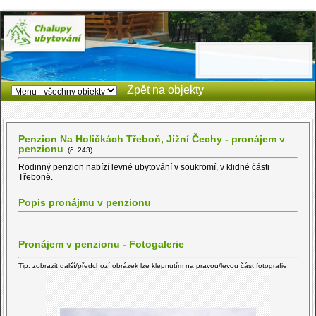
Zpět na objekty
Penzion Na Holičkách Třeboň, Jižní Čechy - pronájem v
penzionu
(č. 243)
Rodinný penzion nabízí levné ubytování v soukromí, v klidné části
Třeboně.
Popis pronájmu v penzionu
Pronájem v penzionu - Fotogalerie
Tip: zobrazit další/předchozí obrázek lze klepnutím na pravou/levou část fotografie