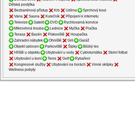
Dětská postýlka
Bezbariérový přístup
Krb
Udírna
Sprchový kout
Vana
Sauna
Kulečník
Připojení k internetu
Televize
Satelit
DVD
Rychlovarná konvice
Mikrovlnná trouba
Lednice
Myčka
Pračka
Terasa
Bazén
Pískoviště
Houpačka
Zahradní nábytek
Ohniště
Gril
Garáž
Objekt oplocen
Parkoviště
Šipky
Blízký les
Hřiště u objektu
Ubytování u vody
Cykloturistika
Stolní fotbal
Ubytování u koní
Tenis
Golf
Rybaření
Kongresové služby
Ubytování na horách
Vinné sklípky
Wellness pobyty