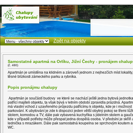
Zpět na objekty
Samostatné apartmá na Orlíku, Jižní Čechy - pronájem chalup
(č. 480)
Apartmán je umístěna na klidném a zároveň jednom z nejhezčích míst lokality,
těsné blízkosti zámeckého parku a rybníka.
Popis pronájmu chalupy
Apartmán je součástí budovy ve které se nachází ještě jedna bytová jednotka
patřící majiteli objektu, ta však bývá v letním období zpravidla prázdná. Apart
má vlastní vchod z uzavřeného průjezdu patřícímu k objektu, kde je i možnost
parkování. K ubytování je zde k dispozici jeden větší obytný pokoj se třemi lůž
stolem, komodou a TV, dále pak vybavená kuchyňka s jídelním stolem a gauč
kde v případě potřeby může přespat jedna dospělá osoba. V předsíni je skříň 
lednička s mrazákem. Dále pak samostatná koupelna se sprchovým koutem a
WC.