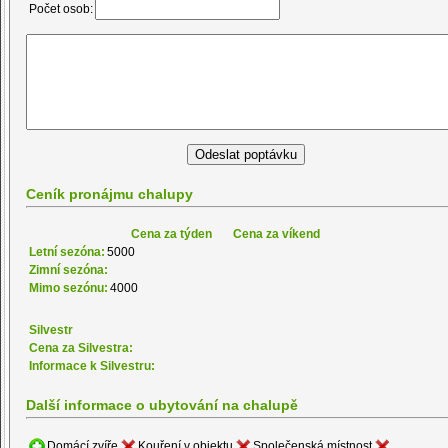
Počet osob:
Ceník pronájmu chalupy
Cena za týden
Cena za víkend
Letní sezóna:
5000
Zimní sezóna:
Mimo sezónu:
4000
Silvestr
Cena za Silvestra:
Informace k Silvestru:
Další informace o ubytování na chalupě
Domácí zvíře
Kouření v objektu
Společenská místnost