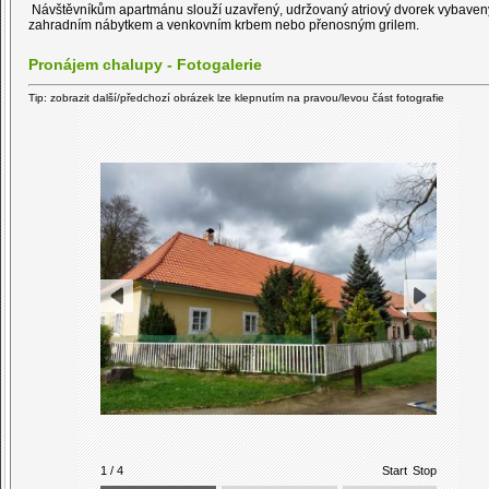
Návštěvníkům apartmánu slouží uzavřený, udržovaný atriový dvorek vybaven
zahradním nábytkem a venkovním krbem nebo přenosným grilem.
Pronájem chalupy - Fotogalerie
Tip: zobrazit další/předchozí obrázek lze klepnutím na pravou/levou část fotografie
1 / 4
Start
Stop