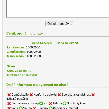
Ceník pronájmu chaty
Cena za týden
Cena za víkend
Letní sezóna:
1000
2500
Zimní sezóna:
1000
2500
Mimo sezónu:
1000
2500
Silvestr
Cena za Silvestra:
Informace k Silvestru:
Další informace o ubytování na chatě
Domácí zvíře
Kouření v objektu
Společenská místnost
Dětská postýlka
Bezbariérový přístup
Krb
Udírna
Sprchový kout
Vana
Sauna
Kulečník
Připojení k internetu