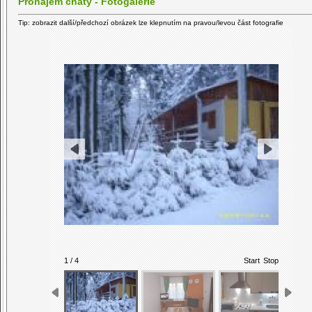
Pronájem chaty - Fotogalerie
Tip: zobrazit další/předchozí obrázek lze klepnutím na pravou/levou část fotografie
1 / 4
Start
Stop