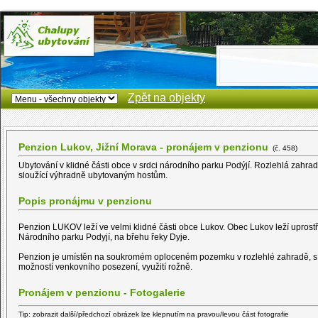
Zpět na objekty
Penzion Lukov, Jižní Morava - pronájem v penzionu
(č. 458)
Ubytování v klidné části obce v srdci národního parku Podýjí. Rozlehlá zahrad
sloužící výhradně ubytovaným hostům.
Popis pronájmu v penzionu
Penzion LUKOV
leží ve velmi klidné části obce Lukov. Obec Lukov
leží uprost
Národního parku Podyjí
, na břehu řeky Dyje.
Penzion je umístěn na soukromém oploceném pozemku v rozlehlé zahradě, s
možností venkovního posezení, využití rožně.
Pronájem v penzionu - Fotogalerie
Tip: zobrazit další/předchozí obrázek lze klepnutím na pravou/levou část fotografie