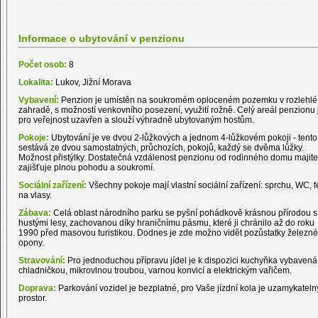
Informace o ubytování v penzionu
Počet osob:
8
Lokalita:
Lukov, Jižní Morava
Vybavení:
Penzion je umístěn na soukromém oploceném pozemku v rozlehlé
zahradě, s možností venkovního posezení, využití rožně. Celý areál penzionu 
pro veřejnost uzavřen a slouží výhradně ubytovaným hostům.
Pokoje:
Ubytování je ve dvou 2-lůžkových a jednom 4-lůžkovém pokoji - tento
sestává ze dvou samostatných, průchozích, pokojů, každý se dvěma lůžky.
Možnost přistýlky. Dostatečná vzdálenost penzionu od rodinného domu majite
zajišťuje plnou pohodu a soukromí.
Sociální zařízení:
Všechny pokoje mají vlastní sociální zařízení: sprchu, WC, 
na vlasy.
Zábava:
Celá oblast národního parku se pyšní pohádkově krásnou přírodou s
hustými lesy, zachovanou díky hraničnímu pásmu, které ji chránilo až do roku
1990 před masovou turistikou. Dodnes je zde možno vidět pozůstatky železné
opony.
Stravování:
Pro jednoduchou přípravu jídel je k dispozici kuchyňka vybavená
chladničkou, mikrovlnou troubou, varnou konvicí a elektrickým vařičem.
Doprava:
Parkování vozidel je bezplatné, pro Vaše jízdní kola je uzamykateln
prostor.