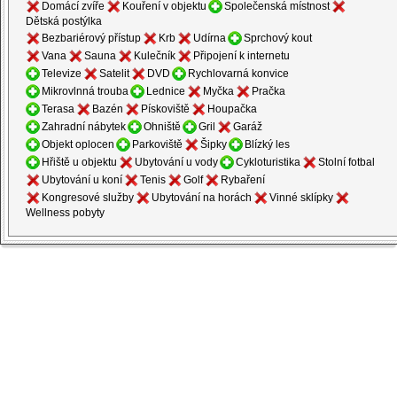
Domácí zvíře
Kouření v objektu
Společenská místnost
Dětská postýlka
Bezbariérový přístup
Krb
Udírna
Sprchový kout
Vana
Sauna
Kulečník
Připojení k internetu
Televize
Satelit
DVD
Rychlovarná konvice
Mikrovlnná trouba
Lednice
Myčka
Pračka
Terasa
Bazén
Pískoviště
Houpačka
Zahradní nábytek
Ohniště
Gril
Garáž
Objekt oplocen
Parkoviště
Šipky
Blízký les
Hřiště u objektu
Ubytování u vody
Cykloturistika
Stolní fotbal
Ubytování u koní
Tenis
Golf
Rybaření
Kongresové služby
Ubytování na horách
Vinné sklípky
Wellness pobyty