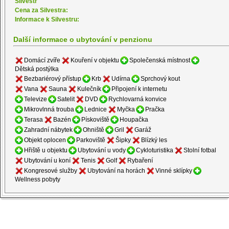
Silvestr
Cena za Silvestra:
Informace k Silvestru:
Další informace o ubytování v penzionu
Domácí zvíře
Kouření v objektu
Společenská místnost
Dětská postýlka
Bezbariérový přístup
Krb
Udírna
Sprchový kout
Vana
Sauna
Kulečník
Připojení k internetu
Televize
Satelit
DVD
Rychlovarná konvice
Mikrovlnná trouba
Lednice
Myčka
Pračka
Terasa
Bazén
Pískoviště
Houpačka
Zahradní nábytek
Ohniště
Gril
Garáž
Objekt oplocen
Parkoviště
Šipky
Blízký les
Hřiště u objektu
Ubytování u vody
Cykloturistika
Stolní fotbal
Ubytování u koní
Tenis
Golf
Rybaření
Kongresové služby
Ubytování na horách
Vinné sklípky
Wellness pobyty