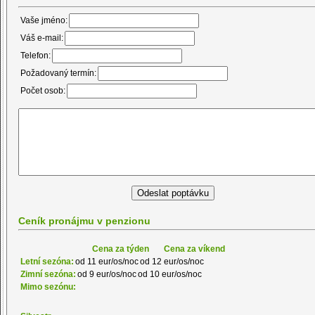
Vaše jméno:
Váš e-mail:
Telefon:
Požadovaný termín:
Počet osob:
Ceník pronájmu v penzionu
Cena za týden
Cena za víkend
Letní sezóna:
od 11 eur/os/noc
od 12 eur/os/noc
Zimní sezóna:
od 9 eur/os/noc
od 10 eur/os/noc
Mimo sezónu: