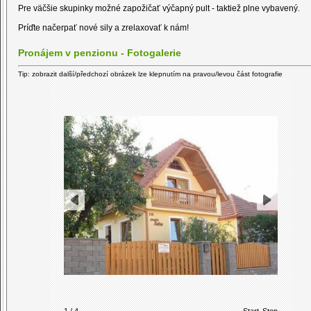
Pre väčšie skupinky možné zapožičať výčapný pult - taktiež plne vybavený.
Príďte načerpať nové sily a zrelaxovať k nám!
Pronájem v penzionu - Fotogalerie
Tip: zobrazit další/předchozí obrázek lze klepnutím na pravou/levou část fotografie
1 / 4
Start
Stop