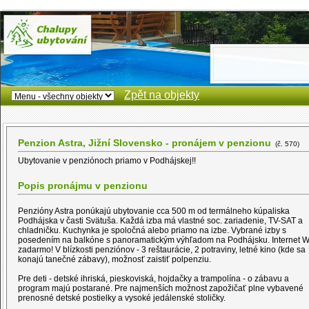
Zpět na objekty
Penzion Astra, Jižní Slovensko - pronájem v penzionu
(č. 570)
Ubytovanie v penziónoch priamo v Podhájskej!!
Popis pronájmu v penzionu
Penzióny Astra ponúkajú ubytovanie cca 500 m od termálneho kúpaliska
Podhájska v časti Svätuša. Každá izba má vlastné soc. zariadenie, TV-SAT a
chladničku. Kuchynka je spoločná alebo priamo na izbe. Vybrané izby s
posedením na balkóne s panoramatickým výhľadom na Podhájsku. Internet Wi
zadarmo! V blízkosti penziónov - 3 reštaurácie, 2 potraviny, letné kino (kde sa
konajú tanečné zábavy), možnosť zaistiť polpenziu.
Pre deti - detské ihriská, pieskoviská, hojdačky a trampolína - o zábavu a
program majú postarané. Pre najmenších možnost zapožičať plne vybavené
prenosné detské postielky a vysoké jedálenské stoličky.