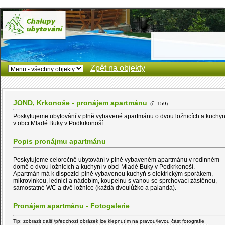
Zpět na objekty
JOND, Krkonoše - pronájem apartmánu
(č. 159)
Poskytujeme ubytování v plně vybavené apartmánu o dvou ložnicích a kuchyn
v obci Mladé Buky v Podkrkonoší.
Popis pronájmu apartmánu
Poskytujeme celoročně ubytování v plně vybaveném apartmánu v rodinném
domě o dvou ložnicích a kuchyní v obci Mladé Buky v Podkrkonoší.
Apartmán má k dispozici plně vybavenou kuchyň s elektrickým sporákem,
mikrovlnkou, lednicí a nádobím, koupelnu s vanou se sprchovací zástěnou,
samostatné WC a dvě ložnice (každá dvoulůžko a palanda).
Pronájem apartmánu - Fotogalerie
Tip: zobrazit další/předchozí obrázek lze klepnutím na pravou/levou část fotografie