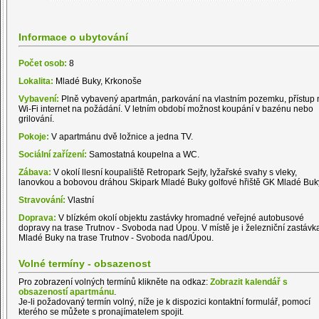
Informace o ubytování
Počet osob:
8
Lokalita:
Mladé Buky, Krkonoše
Vybavení:
Plně vybavený apartmán, parkování na vlastním pozemku, přístup 
Wi-Fi internet na požádání. V letním období možnost koupání v bazénu nebo
grilování.
Pokoje:
V apartmánu dvě ložnice a jedna TV.
Sociální zařízení:
Samostatná koupelna a WC.
Zábava:
V okolí llesní koupaliště Retropark Sejfy, lyžařské svahy s vleky,
lanovkou a bobovou dráhou Skipark Mladé Buky golfové hřiště GK Mladé Buk
Stravování:
Vlastní
Doprava:
V blízkém okolí objektu zastávky hromadné veřejné autobusové
dopravy na trase Trutnov - Svoboda nad Úpou. V místě je i železniční zastávk
Mladé Buky na trase Trutnov - Svoboda nad/Úpou.
Volné termíny - obsazenost
Pro zobrazení volných termínů klikněte na odkaz:
Zobrazit kalendář s
obsazeností apartmánu
.
Je-li požadovaný termín volný, níže je k dispozici kontaktní formulář, pomocí
kterého se můžete s pronajímatelem spojit.