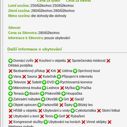
Cena za týden
Cena za víkend
Letní sezóna:
250/lůžko/noc
250/lůžko/noc
Zimní sezóna:
280/lůžko/noc
280/lůžko/noc
Mimo sezónu:
dle dohody
dle dohody
Silvestr
Cena za Silvestra:
280/lůžko/noc
Informace k Silvestru:
pouze ubytování
Další informace o ubytování
Domácí zvíře
Kouření v objektu
Společenská místnost
Dětská postýlka
Bezbariérový přístup
Krb
Udírna
Sprchový kout
Vana
Sauna
Kulečník
Připojení k internetu
Televize
Satelit
DVD
Rychlovarná konvice
Mikrovlnná trouba
Lednice
Myčka
Pračka
Terasa
Bazén
Pískoviště
Houpačka
Zahradní nábytek
Ohniště
Gril
Garáž
Objekt oplocen
Parkoviště
Šipky
Blízký les
Hřiště u objektu
Ubytování u vody
Cykloturistika
Stolní fotbal
Ubytování u koní
Tenis
Golf
Rybaření
Kongresové služby
Ubytování na horách
Vinné sklípky
Wellness pobyty