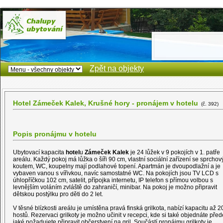
Zpět na objekty
Hotel Zámeček Kalek, Krušné hory - pronájem v hotelu
(č. 392)
Popis pronájmu v hotelu
Ubytovací kapacita
hotel
u
Zámeček
Kalek
je 24 lůžek v 9 pokojích v 1. patře
areálu. Každý pokoj má lůžka o šíři 90 cm, vlastní sociální zařízení se sprcho
koutem, WC, koupelny mají podlahové topení. Apartmán je dvoupodlažní a je
vybaven vanou s vířivkou, navíc samostatné WC. Na pokojích jsou TV LCD s
úhlopříčkou 102 cm, satelit, přípojka internetu, IP telefon s přímou volbou s
levnějším voláním zvláště do zahraničí, minibar. Na pokoj je možno připravit
dětskou postýlku pro děti do 2 let.
V těsné blízkosti areálu je umístěna pravá finská grilkota, nabízí kapacitu až 2
hostů. Rezervaci grilkoty je možno učinit v recepci, kde si také objednáte pře
jaké požadujete připravit občerstvení na gril. Součástí pronájmu grilkoty je