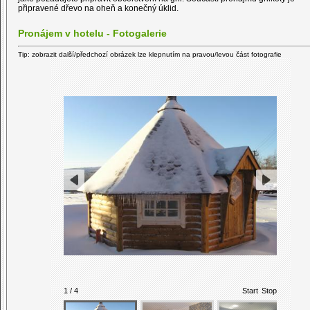
připravené dřevo na oheň a konečný úklid.
Pronájem v hotelu - Fotogalerie
Tip: zobrazit další/předchozí obrázek lze klepnutím na pravou/levou část fotografie
1 / 4
Start
Stop