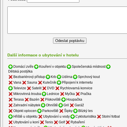
Další informace o ubytování v hotelu
Domácí zvíře
Kouření v objektu
Společenská místnost
Dětská postýlka
Bezbariérový přístup
Krb
Udírna
Sprchový kout
Vana
Sauna
Kulečník
Připojení k internetu
Televize
Satelit
DVD
Rychlovarná konvice
Mikrovlnná trouba
Lednice
Myčka
Pračka
Terasa
Bazén
Pískoviště
Houpačka
Zahradní nábytek
Ohniště
Gril
Garáž
Objekt oplocen
Parkoviště
Šipky
Blízký les
Hřiště u objektu
Ubytování u vody
Cykloturistika
Stolní fotbal
Ubytování u koní
Tenis
Golf
Rybaření