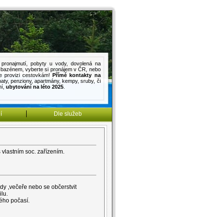
pronajmutí
,
pobyty u vody
,
dovolená na
s bazénem
, vyberte si pronájem v ČR, nebo
e provizi cestovkám!
Přímé kontakty na
haty
,
penziony
,
apartmány
,
kempy
,
sruby
, či
mí
,
ubytování na léto 2025
.
í
Dle služeb
vlastním soc. zařízením.
ědy ,večeře nebo se občerstvit
lu.
ého počasí.