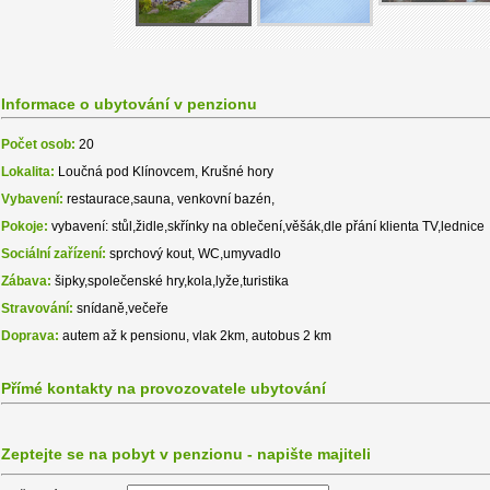
Informace o ubytování v penzionu
Počet osob:
20
Lokalita:
Loučná pod Klínovcem, Krušné hory
Vybavení:
restaurace,sauna, venkovní bazén,
Pokoje:
vybavení: stůl,židle,skřínky na oblečení,věšák,dle přání klienta TV,lednice
Sociální zařízení:
sprchový kout, WC,umyvadlo
Zábava:
šipky,společenské hry,kola,lyže,turistika
Stravování:
snídaně,večeře
Doprava:
autem až k pensionu, vlak 2km, autobus 2 km
Přímé kontakty na provozovatele ubytování
Zeptejte se na pobyt v penzionu - napište majiteli