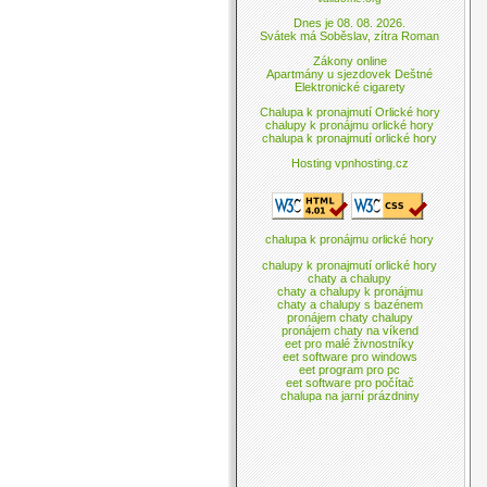
Dnes je 08. 08. 2026.
Svátek má Soběslav, zítra Roman
Zákony online
Apartmány u sjezdovek Deštné
Elektronické cigarety
Chalupa k pronajmutí Orlické hory
chalupy k pronájmu orlické hory
chalupa k pronajmutí orlické hory
Hosting vpnhosting.cz
chalupa k pronájmu orlické hory
chalupy k pronajmutí orlické hory
chaty a chalupy
chaty a chalupy k pronájmu
chaty a chalupy s bazénem
pronájem chaty chalupy
pronájem chaty na víkend
eet pro malé živnostníky
eet software pro windows
eet program pro pc
eet software pro počítač
chalupa na jarní prázdniny