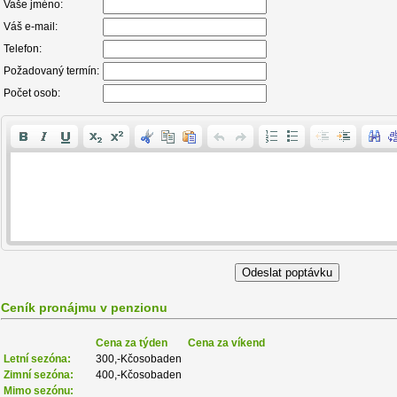
Vaše jméno:
Váš e-mail:
Telefon:
Požadovaný termín:
Počet osob:
Ceník pronájmu v penzionu
Cena za týden
Cena za víkend
Letní sezóna:
300,-Kčosobaden
Zimní sezóna:
400,-Kčosobaden
Mimo sezónu: