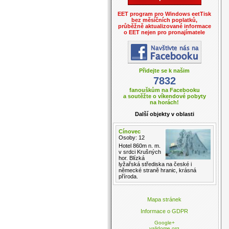
EET program pro Windows eetTisk
bez měsíčních poplatků,
průběžně aktualizované informace
o EET nejen pro pronajímatele
Přidejte se k našim
7832
fanouškům na Facebooku
a soutěžte o víkendové pobyty
na horách!
Další objekty v oblasti
Cínovec
Osoby: 12
Hotel 860m n. m.
v srdci Krušných
hor. Blízká
lyžařská střediska na české i
německé straně hranic, krásná
příroda.
Mapa stránek
Informace o GDPR
Google+
validome.org