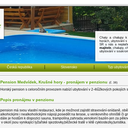
Chaty a chalupy k 
horách
,
ubytování 
SR u nás a neplaťt
majitele
,
chalupy
,
c
ubytování v soukro
Česká republika
Slovensko
Typ ubytován
Pension Medvídek, Krušné hory - pronájem v penzionu
(č. 38)
Horský pension s celoročním provozem nabízí ubytování v 2-4lůžkových pokojích s 
Popis pronájmu v penzionu
pension má svou vlastní restauraci, kde je možnost zajistit stravování-snídaně, ob
alkohickými i nealkoholickými nápoji,posedět na terase, u venkovního ohniště či gri
dále je hostům k dispozici sauna, trampolína,zahrada,venokvní bazén-jen za pěkn
v okolí jsou vynikající lyžařské sjezdovky,běžecké tratě v létě cyklostezky,turistika.