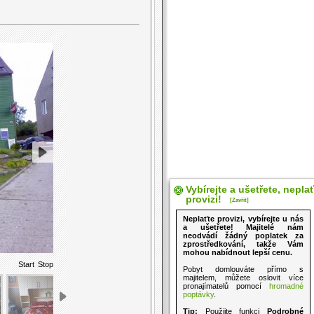
Vybírejte a ušetřete, nepla
provizi!
[Zavřít]
Neplaťte provizi, vybírejte u nás
a ušetřete! Majitelé nám
neodvádí žádný poplatek za
zprostředkování, takže Vám
mohou nabídnout lepší cenu.
Start
Stop
Pobyt domlouváte přímo s
majitelem, můžete oslovit více
pronajímatelů pomocí
hromadné
poptávky
.
Tip:
Použijte funkci
Podrobné