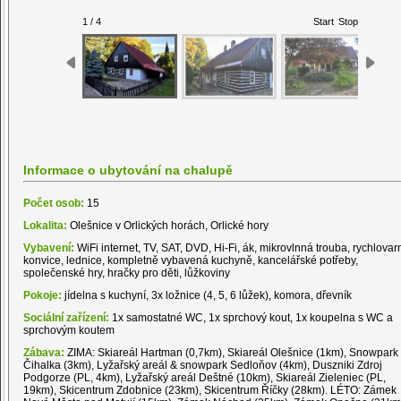
1 / 4
Start
Stop
Informace o ubytování na chalupě
Počet osob:
15
Lokalita:
Olešnice v Orlických horách, Orlické hory
Vybavení:
WiFi internet, TV, SAT, DVD, Hi-Fi, ák, mikrovlnná trouba, rychlovar
konvice, lednice, kompletně vybavená kuchyně, kancelářské potřeby,
společenské hry, hračky pro děti, lůžkoviny
Pokoje:
jídelna s kuchyní, 3x ložnice (4, 5, 6 lůžek), komora, dřevník
Sociální zařízení:
1x samostatné WC, 1x sprchový kout, 1x koupelna s WC a
sprchovým koutem
Zábava:
ZIMA: Skiareál Hartman (0,7km), Skiareál Olešnice (1km), Snowpark
Čihalka (3km), Lyžařský areál & snowpark Sedloňov (4km), Duszniki Zdroj
Podgorze (PL, 4km), Lyžařský areál Deštné (10km), Skiareál Zieleniec (PL,
19km), Skicentrum Zdobnice (23km), Skicentrum Říčky (28km). LÉTO: Zámek