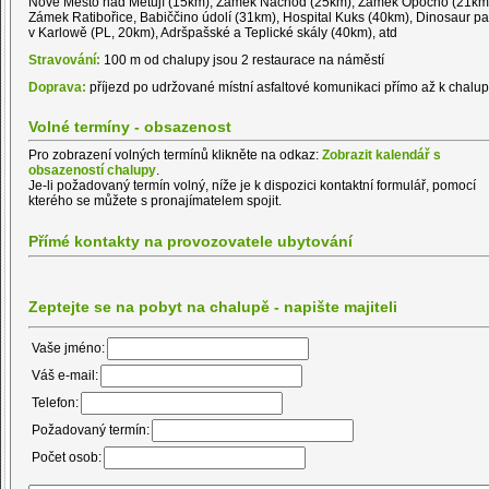
Nové Město nad Metují (15km), Zámek Náchod (25km), Zámek Opočno (21km
Zámek Ratibořice, Babiččino údolí (31km), Hospital Kuks (40km), Dinosaur pa
v Karlowě (PL, 20km), Adršpašské a Teplické skály (40km), atd
Stravování:
100 m od chalupy jsou 2 restaurace na náměstí
Doprava:
příjezd po udržované místní asfaltové komunikaci přímo až k chalu
Volné termíny - obsazenost
Pro zobrazení volných termínů klikněte na odkaz:
Zobrazit kalendář s
obsazeností chalupy
.
Je-li požadovaný termín volný, níže je k dispozici kontaktní formulář, pomocí
kterého se můžete s pronajímatelem spojit.
Přímé kontakty na provozovatele ubytování
Zeptejte se na pobyt na chalupě - napište majiteli
Vaše jméno:
Váš e-mail:
Telefon:
Požadovaný termín:
Počet osob: