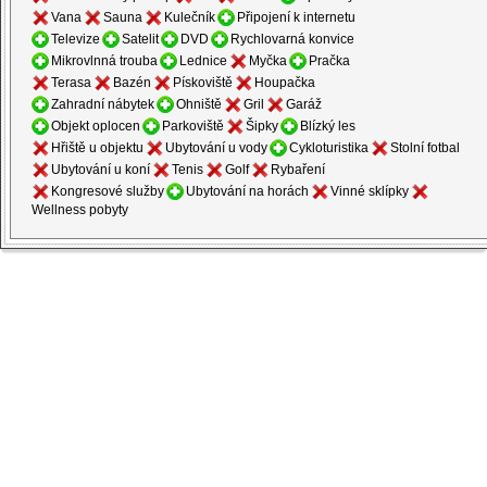
Vana
Sauna
Kulečník
Připojení k internetu
Televize
Satelit
DVD
Rychlovarná konvice
Mikrovlnná trouba
Lednice
Myčka
Pračka
Terasa
Bazén
Pískoviště
Houpačka
Zahradní nábytek
Ohniště
Gril
Garáž
Objekt oplocen
Parkoviště
Šipky
Blízký les
Hřiště u objektu
Ubytování u vody
Cykloturistika
Stolní fotbal
Ubytování u koní
Tenis
Golf
Rybaření
Kongresové služby
Ubytování na horách
Vinné sklípky
Wellness pobyty