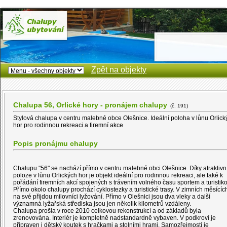
Zpět na objekty
Chalupa 56, Orlické hory - pronájem chalupy
(č. 191)
Stylová chalupa v centru malebné obce Olešnice. Ideální poloha v lůnu Orlick
hor pro rodinnou rekreaci a firemní akce
Popis pronájmu chalupy
Chalupu "56" se nachází přímo v centru malebné obci Olešnice. Díky atraktivn
poloze v lůnu Orlických hor je objekt ideální pro rodinnou rekreaci, ale také k
pořádání firemních akcí spojených s trávením volného času sportem a turistik
Přímo okolo chalupy prochází cyklostezky a turistické trasy. V zimních měsících
na své přijdou milovníci lyžování. Přímo v Olešnici jsou dva vleky a další
významná lyžařská střediska jsou jen několik kilometrů vzdáleny.
Chalupa prošla v roce 2010 celkovou rekonstrukcí a od základů byla
zrenovována. Interiér je kompletně nadstandardně vybaven. V podkroví je
připraven i dětský koutek s hračkami a stolními hrami. Samozřejmostí je