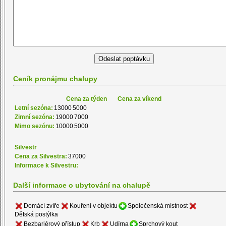
Ceník pronájmu chalupy
Cena za týden
Cena za víkend
Letní sezóna:
13000
5000
Zimní sezóna:
19000
7000
Mimo sezónu:
10000
5000
Silvestr
Cena za Silvestra:
37000
Informace k Silvestru:
Další informace o ubytování na chalupě
Domácí zvíře
Kouření v objektu
Společenská místnost
Dětská postýlka
Bezbariérový přístup
Krb
Udírna
Sprchový kout