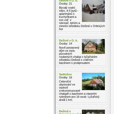
Deštné v O. h.
Osoby: 21
Bývalý vodní
mlýn, 4-5 bytů -
apartmánů s
kuchyňkami a
soc.zař. v
rekreač. letním a
zimním středisku Deštné v Orlických
hor
Deštné v O. h.
Osoby: 14
Nově postavený
dům ve stylu
původních
roubených chalup v lyžařském
středisku Deštné s vnitřním
bazénem s protiproudem
Sedloňov
Osoby: 16
Celoroční
ubytování ve
stylově
zrekonstruované
chalupě s bazénem a vlastním
rybníkem pro 16 osob. Lyžařský
areál 1 km.
Deštné v