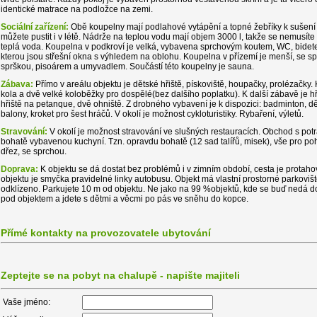
identické matrace na podložce na zemi.
Sociální zařízení:
Obě koupelny mají podlahové vytápění a topné žebříky k sušení 
můžete pustit i v létě. Nádrže na teplou vodu mají objem 3000 l, takže se nemusít
teplá voda. Koupelna v podkroví je velká, vybavena sprchovým koutem, WC, bid
kterou jsou střešní okna s výhledem na oblohu. Koupelna v přízemí je menší, se 
sprškou, pisoárem a umyvadlem. Součástí této koupelny je sauna.
Zábava:
Přímo v areálu objektu je dětské hřiště, pískoviště, houpačky, prolézačky. 
kola a dvě velké koloběžky pro dospělé(bez dalšího poplatku). K další zábavě je hři
hřiště na petanque, dvě ohniště. Z drobného vybavení je k dispozici: badminton, dět
balony, kroket pro šest hráčů. V okolí je možnost cykloturistiky. Rybaření, výletů.
Stravování:
V okolí je možnost stravování ve slušných restauracích. Obchod s potr
bohatě vybavenou kuchyní. Tzn. opravdu bohatě (12 sad talířů, misek), vše pro poh
dřez, se sprchou.
Doprava:
K objektu se dá dostat bez problémů i v zimním období, cesta je prota
objektu je smyčka pravidelné linky autobusu. Objekt má vlastní prostorné parkoviště
odklízeno. Parkujete 10 m od objektu. Ne jako na 99 %objektů, kde se buď nedá do
pod objektem a jdete s dětmi a věcmi po pás ve sněhu do kopce.
Přímé kontakty na provozovatele ubytování
Zeptejte se na pobyt na chalupě - napište majiteli
Vaše jméno: