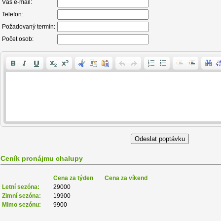
Váš e-mail:
Telefon:
Požadovaný termín:
Počet osob:
Ceník pronájmu chalupy
Cena za týden
Cena za víkend
Letní sezóna:
29000
Zimní sezóna:
19900
Mimo sezónu:
9900