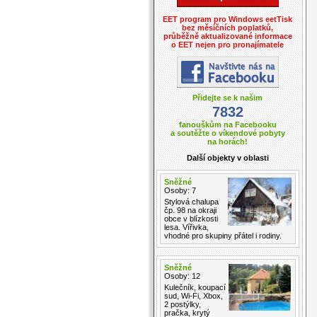
EET program pro Windows eetTisk
bez měsíčních poplatků,
průběžně aktualizované informace
o EET nejen pro pronajímatele
Přidejte se k našim
7832
fanouškům na Facebooku
a soutěžte o víkendové pobyty
na horách!
Další objekty v oblasti
Sněžné
Osoby: 7
Stylová chalupa
čp. 98 na okraji
obce v blízkosti
lesa. Vířivka,
vhodné pro skupiny přátel i rodiny.
Sněžné
Osoby: 12
Kulečník, koupací
sud, Wi-Fi, Xbox,
2 postýlky,
pračka, krytý