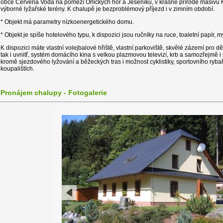
obce Červená Voda na pomezí Orlických hor a Jeseníků, v krásné přírodě masivu K
výborné lyžařské terény. K chalupě je bezproblémový příjezd i v zimním období.
* Objekt má parametry nízkoenergetického domu.
* Objekt je spíše hotelového typu, k dispozici jsou ručníky na ruce, toaletní papír, mýd
K dispozici máte vlastní volejbalové hřiště, vlastní parkoviště, skvělé zázemí pro dět
tak i uvnitř, systém domácího kina s velkou plazmovou televizí, krb a samozřejmě i 
kromě sjezdového lyžování a běžeckých tras i možnost cyklistiky, sportovního rybaře
koupalištích.
Pronájem chalupy - Fotogalerie