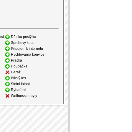
ost
Dětská postýlka
Sprchový kout
Připojení k internetu
Rychlovarná konvice
Pračka
Houpačka
Garáž
Blízký les
Stolní fotbal
Rybaření
Wellness pobyty