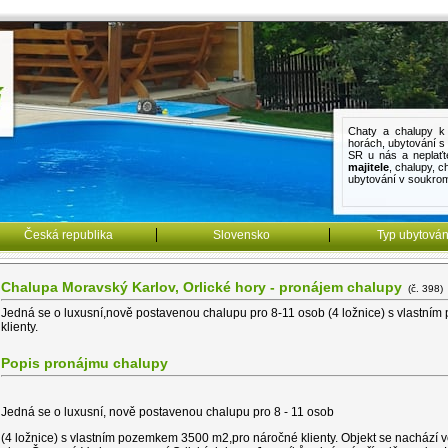
Chaty a chalupy k 
horách
,
ubytování 
SR u nás a neplaťt
majitele
,
chalupy
,
c
ubytování v soukro
Česká republika
Slovensko
Typ ubytován
Chalupa Moravský Karlov, Orlické hory - pronájem chalupy
(č. 398)
Jedná se o luxusní,nově postavenou chalupu pro 8-11 osob (4 ložnice) s vlastn
klienty.
Popis pronájmu chalupy
Jedná se o luxusní, nově postavenou chalupu pro 8 - 11 osob
(4 ložnice) s vlastním pozemkem 3500 m2,pro náročné klienty. Objekt se nachází ve