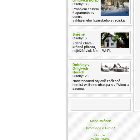
Orlických horách
Osoby: 36
Pronájem celkem
6 apartmánu v
centru
vyhlášeného lyžařského střediska.
Sněžné
Osoby: 6
Zděná chata -
krásná příroda,
nejbližší vlek 3 km, Wi-Fi.
Dobřany v
Orlických
Horách
Osoby: 25
Nadstandartní stylově zařízená
horská wellness chalupa s vířivkou a
saunou.
Mapa stránek
Informace o GDPR
Google+
validome.org