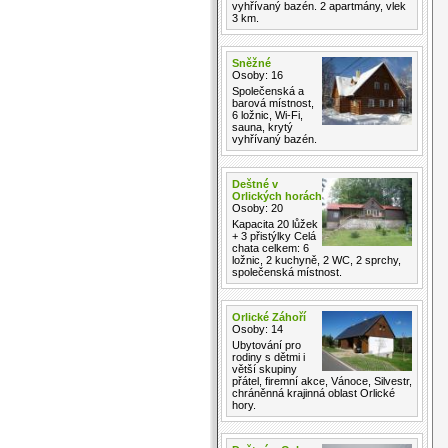
vyhřívaný bazén. 2 apartmány, vlek
3 km.
Sněžné
Osoby: 16
Společenská a
barová místnost,
6 ložnic, Wi-Fi,
sauna, krytý
vyhřívaný bazén.
Deštné v
Orlických horách
Osoby: 20
Kapacita 20 lůžek
+ 3 přistýlky Celá
chata celkem: 6
ložnic, 2 kuchyně, 2 WC, 2 sprchy,
společenská místnost.
Orlické Záhoří
Osoby: 14
Ubytování pro
rodiny s dětmi i
větší skupiny
přátel, firemní akce, Vánoce, Silvestr,
chráněnná krajinná oblast Orlické
hory.