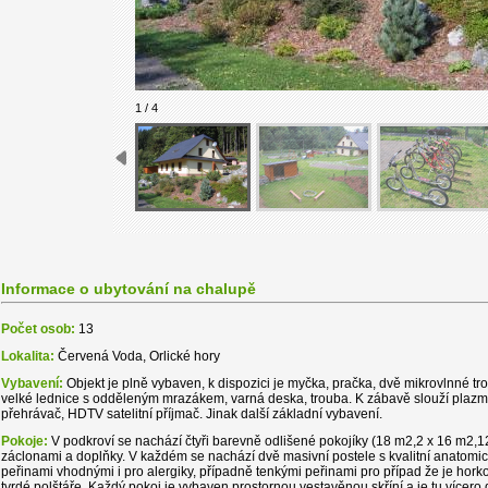
1 / 4
Informace o ubytování na chalupě
Počet osob:
13
Lokalita:
Červená Voda, Orlické hory
Vybavení:
Objekt je plně vybaven, k dispozici je myčka, pračka, dvě mikrovlnné tr
velké lednice s odděleným mrazákem, varná deska, trouba. K zábavě slouží pla
přehrávač, HDTV satelitní příjmač. Jinak další základní vybavení.
Pokoje:
V podkroví se nachází čtyři barevně odlišené pokojíky (18 m2,2 x 16 m2,
záclonami a doplňky. V každém se nachází dvě masivní postele s kvalitní anatomick
peřinami vhodnými i pro alergiky, případně tenkými peřinami pro případ že je horko
tvrdé polštáře. Každý pokoj je vybaven prostornou vestavěnou skříní a je tu vícero d