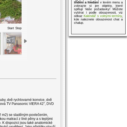
třídění a hledání
v levém menu a
zobrazte si jen objekty, které
splňují Vaše požadavky! Můžete
vybírat i podle obsazenosti, viz
odkaz
Kalendář s volnými termíny
,
kde naleznete obsazenost chat a
chalup.
Start
Stop
ouby, dvě rychlovarné konvice, dvě
zmová TV Panasonic VIERA 42”, DVD
12 m2) se sladěným povlečením,
ou matrací z líné pěny a s teplými
. K dispozici jsou také anatomické
ruhů osvětlení. Jako přistýlky slouží