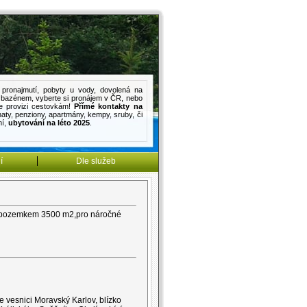
pronajmutí
,
pobyty u vody
,
dovolená na
s bazénem
, vyberte si pronájem v ČR, nebo
e provizi cestovkám!
Přímé kontakty na
haty
,
penziony
,
apartmány
,
kempy
,
sruby
, či
mí
,
ubytování na léto 2025
.
í
Dle služeb
ím pozemkem 3500 m2,pro náročné
 vesnici Moravský Karlov, blízko