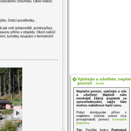
rálického Sněžníku. Okolí nabízí
lo, čistící prostředky...
i jak vně (pískoviště, prolézačky),
saunu přímo v objektu. Okolí nabízí
ní, turistiky, koupání v termálních
Vybírejte a ušetřete, nepla
provizi!
[Zavřít]
Neplaťte provizi, vybírejte u nás
a ušetřete! Majitelé nám
neodvádí žádný poplatek za
zprostředkování, takže Vám
mohou nabídnout lepší cenu.
Pobyt domlouváte přímo s
majitelem, můžete oslovit více
pronajímatelů pomocí
hromadné
poptávky
.
Tip:
Použijte funkci
Podrobné