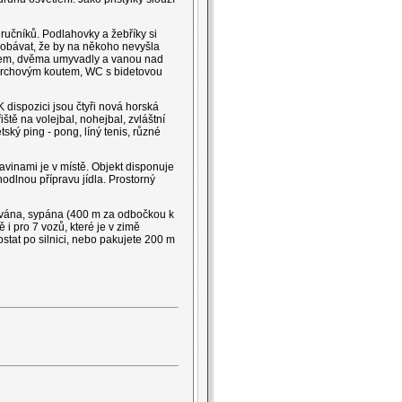
ručníků. Podlahovky a žebříky si
e obávat, že by na někoho nevyšla
etem, dvěma umyvadly a vanou nad
sprchovým koutem, WC s bidetovou
K dispozici jsou čtyři nová horská
ště na volejbal, nohejbal, zvláštní
ský ping - pong, líný tenis, různé
avinami je v místě. Objekt disponuje
odlnou přípravu jídla. Prostorný
hována, sypána (400 m za odbočkou k
 i pro 7 vozů, které je v zimě
stat po silnici, nebo pakujete 200 m