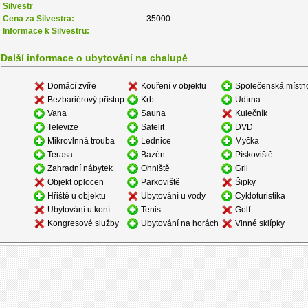
Silvestr
Cena za Silvestra:
35000
Informace k Silvestru:
Další informace o ubytování na chalupě
Domácí zvíře
Kouření v objektu
Společenská místn
Bezbariérový přístup
Krb
Udírna
Vana
Sauna
Kulečník
Televize
Satelit
DVD
Mikrovlnná trouba
Lednice
Myčka
Terasa
Bazén
Pískoviště
Zahradní nábytek
Ohniště
Gril
Objekt oplocen
Parkoviště
Šipky
Hřiště u objektu
Ubytování u vody
Cykloturistika
Ubytování u koní
Tenis
Golf
Kongresové služby
Ubytování na horách
Vinné sklípky