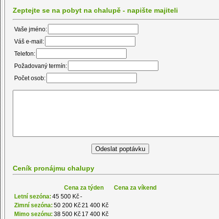
Zeptejte se na pobyt na chalupě - napište majiteli
Vaše jméno:
Váš e-mail:
Telefon:
Požadovaný termín:
Počet osob:
Ceník pronájmu chalupy
Cena za týden
Cena za víkend
Letní sezóna:
45 500 Kč
-
Zimní sezóna:
50 200 Kč
21 400 Kč
Mimo sezónu:
38 500 Kč
17 400 Kč