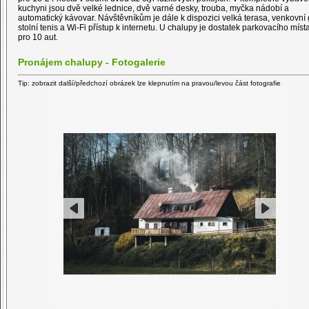
kuchyni jsou dvě velké lednice, dvě varné desky, trouba, myčka nádobí a
automatický kávovar. Návštěvníkům je dále k dispozici velká terasa, venkovní g
stolní tenis a Wi-Fi přístup k internetu. U chalupy je dostatek parkovacího míst
pro 10 aut.
Pronájem chalupy - Fotogalerie
Tip: zobrazit další/předchozí obrázek lze klepnutím na pravou/levou část fotografie