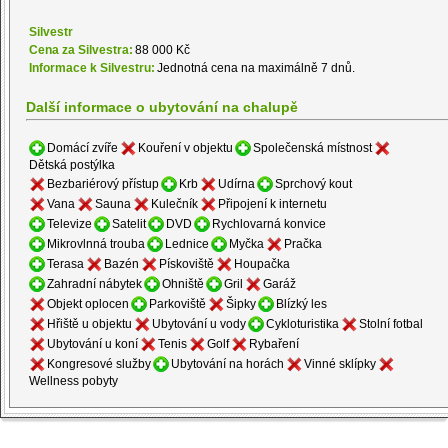
Silvestr
Cena za Silvestra:
88 000 Kč
Informace k Silvestru:
Jednotná cena na maximálně 7 dnů.
Další informace o ubytování na chalupě
Domácí zvíře
Kouření v objektu
Společenská místnost
Dětská postýlka
Bezbariérový přístup
Krb
Udírna
Sprchový kout
Vana
Sauna
Kulečník
Připojení k internetu
Televize
Satelit
DVD
Rychlovarná konvice
Mikrovlnná trouba
Lednice
Myčka
Pračka
Terasa
Bazén
Pískoviště
Houpačka
Zahradní nábytek
Ohniště
Gril
Garáž
Objekt oplocen
Parkoviště
Šipky
Blízký les
Hřiště u objektu
Ubytování u vody
Cykloturistika
Stolní fotbal
Ubytování u koní
Tenis
Golf
Rybaření
Kongresové služby
Ubytování na horách
Vinné sklípky
Wellness pobyty