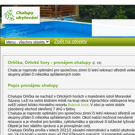
Zpět na objekty
Orlička, Orlické hory - pronájem chalupy
(č. 19)
Chata je naprosto optimální pro společnou zimní či letní rekreaci středně velk
skupiny přátel či několika spřátelených rodin
Popis pronájmu chalupy
Chalupa Orlička se nachází v Orlických horách v malebném údolí Moravské
Sázavy. Leží na velmi klidném místě na kraji obce Výprachtice obklopená lesy
svěží zelení blízko Horského resortu
Buková hora
. V obci je velmi dobře
zásobený obchod otevřený 7 dnů v týdnu.
Chalupa je naprosto optimální pro společnou zimní či letní rekreaci středně ve
skupiny přátel či několika spřátelených rodin. Okolí nabízí možnost nerušené
relaxace a je vhodné pro turistiku, cykloturistiku a sjezdové či běžecké lyžován
Objekt je bez stálého správce a je pronajímán celý.
Chalupa Orlička prošla v letech 2021/2 zásadní rekonstrukcí a nabízí ubytová
pro 18-24 hostů v sedmi dvou až čtyř lůžkových pokojích. V kompletně vybav