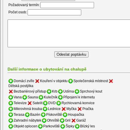
Požadovaný termín:
Počet osob:
Další informace o ubytování na chalupě
Domácí zvíře
Kouření v objektu
Společenská místnost
Dětská postýlka
Bezbariérový přístup
Krb
Udírna
Sprchový kout
Vana
Sauna
Kulečník
Připojení k internetu
Televize
Satelit
DVD
Rychlovarná konvice
Mikrovlnná trouba
Lednice
Myčka
Pračka
Terasa
Bazén
Pískoviště
Houpačka
Zahradní nábytek
Ohniště
Gril
Garáž
Objekt oplocen
Parkoviště
Šipky
Blízký les