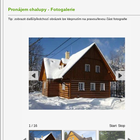
Pronájem chalupy - Fotogalerie
Tip: zobrazit další/předchozí obrázek lze klepnutím na pravou/levou část fotografie
1 / 16
Start
Stop