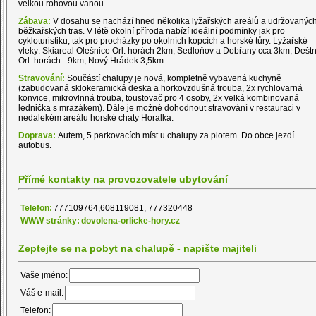
velkou rohovou vanou.
Zábava:
V dosahu se nachází hned několika lyžařských areálů a udržovanýc
běžkařských tras. V létě okolní příroda nabízí ideální podmínky jak pro
cykloturistiku, tak pro procházky po okolních kopcích a horské tůry. Lyžařské
vleky: Skiareal Olešnice Orl. horách 2km, Sedloňov a Dobřany cca 3km, Dešt
Orl. horách - 9km, Nový Hrádek 3,5km.
Stravování:
Součástí chalupy je nová, kompletně vybavená kuchyně
(zabudovaná sklokeramická deska a horkovzdušná trouba, 2x rychlovarná
konvice, mikrovlnná trouba, toustovač pro 4 osoby, 2x velká kombinovaná
lednička s mrazákem). Dále je možné dohodnout stravování v restauraci v
nedalekém areálu horské chaty Horalka.
Doprava:
Autem, 5 parkovacích míst u chalupy za plotem. Do obce jezdí
autobus.
Přímé kontakty na provozovatele ubytování
Telefon:
777109764,608119081, 777320448
WWW stránky:
dovolena-orlicke-hory.cz
Zeptejte se na pobyt na chalupě - napište majiteli
Vaše jméno:
Váš e-mail:
Telefon: