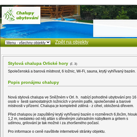
Zpět na objekty
Stylová chalupa Orlické hory
(č. 3)
Společenská a barová místnost, 6 ložnic, Wi-Fi, sauna, krytý vyhřívaný bazén.
Popis pronájmu chalupy
Nová stylová chalupa ve Sněžném v Orl. h. nabízí pohodlné ubytování pro 16
osob v šesti samostatných ložnicích v prvním patře, společenské a barové
místnosti v přízemí. Chalupa je kompletně zděná - z cihel, obložená dřevem.
Před chalupou je zapuštěný krytý vyhřívaný bazén o rozměrech 6,8x3m, hlou
1,2 m, nedaleko od něj altán s dřevěným zahradním nábytkem a grilem s
udírnou, grilování je tak možné i za zhoršeného počasí.
Pro informace o ceně navštivte internetové stránky objektu.