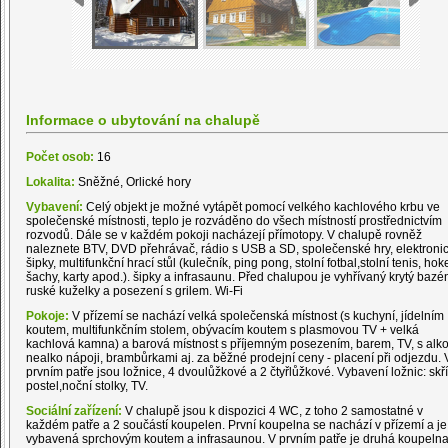
Informace o ubytování na chalupě
Počet osob:
16
Lokalita:
Sněžné, Orlické hory
Vybavení:
Celý objekt je možné vytápět pomocí velkého kachlového krbu ve
společenské místnosti, teplo je rozváděno do všech místností prostřednictvím
rozvodů. Dále se v každém pokoji nacházejí přímotopy. V chalupě rovněž
naleznete BTV, DVD přehrávač, rádio s USB a SD, společenské hry, elektroni
šipky, multifunkční hrací stůl (kulečník, ping pong, stolní fotbal,stolní tenis, hoke
šachy, karty apod.). šipky a infrasaunu. Před chalupou je vyhřívaný krytý bazé
ruské kuželky a posezení s grilem. Wi-Fi
Pokoje:
V přízemí se nachází velká společenská místnost (s kuchyní, jídelním
koutem, multifunkčním stolem, obývacím koutem s plasmovou TV + velká
kachlová kamna) a barová místnost s příjemným posezením, barem, TV, s alko
nealko nápoji, brambůrkami aj. za běžné prodejní ceny - placení při odjezdu. 
prvním patře jsou ložnice, 4 dvoulůžkové a 2 čtyřlůžkové. Vybavení ložnic: skří
postel,noční stolky, TV.
Sociální zařízení:
V chalupě jsou k dispozici 4 WC, z toho 2 samostatné v
každém patře a 2 součástí koupelen. První koupelna se nachází v přízemí a je
vybavená sprchovým koutem a infrasaunou. V prvním patře je druhá koupelna