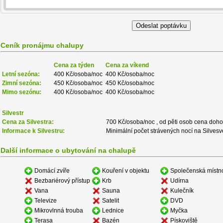
Ceník pronájmu chalupy
Cena za týden
Cena za víkend
Letní sezóna:
400 Kč/osoba/noc
400 Kč/osoba/noc
Zimní sezóna:
450 Kč/osoba/noc
450 Kč/osoba/noc
Mimo sezónu:
400 Kč/osoba/noc
400 Kč/osoba/noc
Silvestr
Cena za Silvestra:
700 Kč/osoba/noc , od pěti osob cena doh
Informace k Silvestru:
Minimální počet strávených nocí na Silvesve
Další informace o ubytování na chalupě
Domácí zvíře
Kouření v objektu
Společenská místn
Bezbariérový přístup
Krb
Udírna
Vana
Sauna
Kulečník
Televize
Satelit
DVD
Mikrovlnná trouba
Lednice
Myčka
Terasa
Bazén
Pískoviště