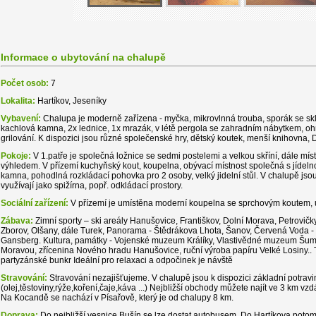
Informace o ubytování na chalupě
Počet osob:
7
Lokalita:
Hartíkov, Jeseníky
Vybavení:
Chalupa je moderně zařízena - myčka, mikrovlnná trouba, sporák se s
kachlová kamna, 2x lednice, 1x mrazák, v létě pergola se zahradním nábytkem, o
grilování. K dispozici jsou různé společenské hry, dětský koutek, menší knihovna, 
Pokoje:
V 1.patře je společná ložnice se sedmi postelemi a velkou skříní, dále mí
výhledem. V přízemí kuchyňský kout, koupelna, obývací místnost společná s jídel
kamna, pohodlná rozkládací pohovka pro 2 osoby, velký jidelní stůl. V chalupě jsou
využívají jako spižírna, popř. odkládací prostory.
Sociální zařízení:
V přízemí je umístěna moderní koupelna se sprchovým koutem
Zábava:
Zimní sporty – ski areály Hanušovice, Františkov, Dolní Morava, Petrovič
Zborov, Olšany, dále Turek, Panorama - Štědrákova Lhota, Šanov, Červená Voda - B
Gansberg. Kultura, památky - Vojenské muzeum Králíky, Vlastivědné muzeum Šu
Moravou, zřícenina Nového hradu Hanušovice, ruční výroba papíru Velké Losiny.. 
partyzánské bunkr Ideální pro relaxaci a odpočinek je návště
Stravování:
Stravování nezajišťujeme. V chalupě jsou k dispozici základní potravi
(olej,těstoviny,rýže,koření,čaje,káva ...) Nejbližší obchody můžete najít ve 3 km v
Na Kocandě se nachází v Písařově, který je od chalupy 8 km.
Doprava:
Do nejbližší vesnice Bušín se lze dostat autobusem. Do Hartíkova pot