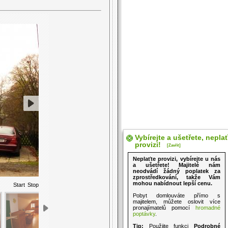
Vybírejte a ušetřete, nepla
provizi!
[Zavřít]
Neplaťte provizi, vybírejte u nás
a ušetřete! Majitelé nám
neodvádí žádný poplatek za
zprostředkování, takže Vám
mohou nabídnout lepší cenu.
Start
Stop
Pobyt domlouváte přímo s
majitelem, můžete oslovit více
pronajímatelů pomocí
hromadné
poptávky
.
Tip:
Použijte funkci
Podrobné