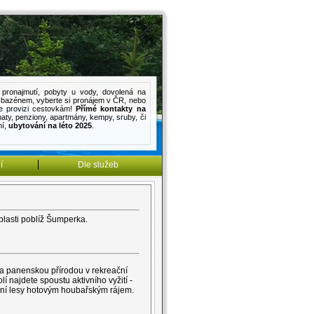
pronajmutí
,
pobyty u vody
,
dovolená na
s bazénem
, vyberte si pronájem v ČR, nebo
e provizi cestovkám!
Přímé kontakty na
haty
,
penziony
,
apartmány
,
kempy
,
sruby
, či
mí
,
ubytování na léto 2025
.
í
Dle služeb
lasti poblíž Šumperka.
a panenskou přírodou v rekreační
í najdete spoustu aktivního vyžití -
kolní lesy hotovým houbařským rájem.