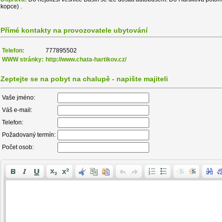
kopce) .
Přímé kontakty na provozovatele ubytování
Telefon:
777895502
WWW stránky:
http://www.chata-hartikov.cz/
Zeptejte se na pobyt na chalupě - napište majiteli
Vaše jméno:
Váš e-mail:
Telefon:
Požadovaný termín:
Počet osob: