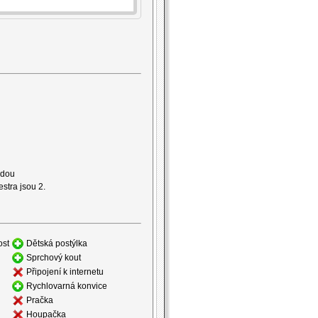
odou
stra jsou 2.
ost
Dětská postýlka
Sprchový kout
Připojení k internetu
Rychlovarná konvice
Pračka
Houpačka