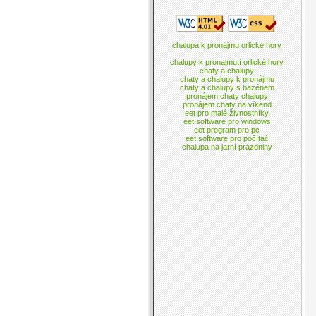
chalupa k pronájmu orlické hory
chalupy k pronajmutí orlické hory
chaty a chalupy
chaty a chalupy k pronájmu
chaty a chalupy s bazénem
pronájem chaty chalupy
pronájem chaty na víkend
eet pro malé živnostníky
eet software pro windows
eet program pro pc
eet software pro počítač
chalupa na jarní prázdniny