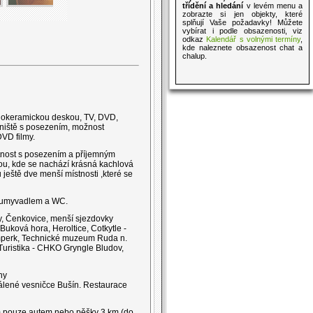
třídění a hledání
v levém menu a
zobrazte si jen objekty, které
splňují Vaše požadavky! Můžete
vybírat i podle obsazenosti, viz
odkaz
Kalendář s volnými termíny
,
kde naleznete obsazenost chat a
chalup.
klokeramickou deskou, TV, DVD,
hniště s posezením, možnost
DVD filmy.
stnost s posezením a příjemným
nou, kde se nachází krásná kachlová
 ještě dve menší místnosti ,které se
, umyvadlem a WC.
ky, Čenkovice, menší sjezdovky
uková hora, Heroltice, Cotkytle -
mperk, Technické muzeum Ruda n.
Turistika - CHKO Gryngle Bludov,
ny
zdálené vesničce Bušín. Restaurace
om pouze autem nebo pěšky 3 km (do