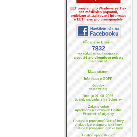
EET program pro Windows eetTisk
bez měsíčních poplatků,
průběžně aktualizované informace
o EET nejen pro pronajímatele
Přidejte se k našim
7832
fanouškům na Facebooku
a soutěžte o víkendové pobyty
na horách!
Mapa stránek
Informace o GDPR
Google+
validome.org
Dnes je 07. 08. 2026.
Svátek má Lada, zítra Soběslav
Zákony online
Apartmány u sjezdovek Deštné
Elektronické cigarety
Chalupa k pronajmutí Orlické hory
chalupy k pronájmu orlické hory
chalupa k pronajmutí orlické hory
Hosting vpnhosting.cz