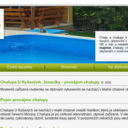
Chaty a chalupy k 
horách
,
ubytování 
SR u nás a neplaťt
majitele
,
chalupy
,
c
ubytování v soukro
Česká republika
Slovensko
Typ ubytován
Chalupa U Ryšavých, Jeseníky - pronájem chalupy
(č. 826)
Moderně zařízená roubenka se stylovým vybavením se nachází v klidné chatové ob
Popis pronájmu chalupy
Chalupa U Ryšavých se nachází v malé chatové osadě Hartíkov, která je obklopen
oblasti Severní Moravy. Chalupa je po celkové rekonstrukci, stylově zařízená. V okol
ski parky, cyklostezky, lázně, turistické trasy apod. V podzimních měsících jsou o