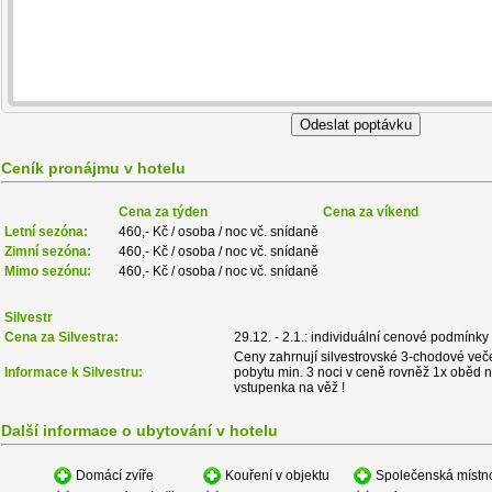
Ceník pronájmu v hotelu
Cena za týden
Cena za víkend
Letní sezóna:
460,- Kč / osoba / noc vč. snídaně
Zimní sezóna:
460,- Kč / osoba / noc vč. snídaně
Mimo sezónu:
460,- Kč / osoba / noc vč. snídaně
Silvestr
Cena za Silvestra:
29.12. - 2.1.: individuální cenové podmínky
Ceny zahrnují silvestrovské 3-chodové veče
Informace k Silvestru:
pobytu min. 3 noci v ceně rovněž 1x oběd 
vstupenka na věž !
Další informace o ubytování v hotelu
Domácí zvíře
Kouření v objektu
Společenská místn