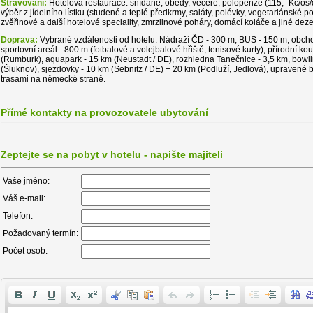
Stravování:
Hotelová restaurace: snídaně, obědy, večeře, polopenze (115,- Kč/os/
výběr z jídelního lístku (studené a teplé předkrmy, saláty, polévky, vegetariánské pok
zvěřinové a další hotelové speciality, zmrzlinové poháry, domácí koláče a jiné dezer
Doprava:
Vybrané vzdálenosti od hotelu: Nádraží ČD - 300 m, BUS - 150 m, obchod
sportovní areál - 800 m (fotbalové a volejbalové hřiště, tenisové kurty), přírodní ko
(Rumburk), aquapark - 15 km (Neustadt / DE), rozhledna Tanečnice - 3,5 km, bowli
(Šluknov), sjezdovky - 10 km (Sebnitz / DE) + 20 km (Podluží, Jedlová), upravené b
trasami na německé straně.
Přímé kontakty na provozovatele ubytování
Zeptejte se na pobyt v hotelu - napište majiteli
Vaše jméno:
Váš e-mail:
Telefon:
Požadovaný termín:
Počet osob: