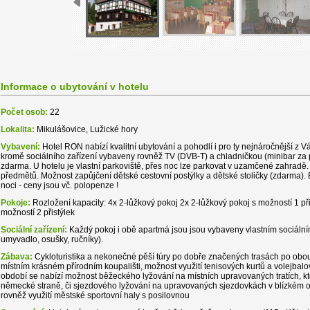
Informace o ubytování v hotelu
Počet osob:
22
Lokalita:
Mikulášovice, Lužické hory
Vybavení:
Hotel RON nabízí kvalitní ubytování a pohodlí i pro ty nejnáročnější z 
kromě sociálního zařízení vybaveny rovněž TV (DVB-T) a chladničkou (minibar za po
zdarma. U hotelu je vlastní parkoviště, přes noc lze parkovat v uzamčené zahradě.
předmětů. Možnost zapůjčení dětské cestovní postýlky a dětské stoličky (zdarma). B
noci - ceny jsou vč. polopenze !
Pokoje:
Rozložení kapacity: 4x 2-lůžkový pokoj 2x 2-lůžkový pokoj s možností 1 př
možností 2 přistýlek
Sociální zařízení:
Každý pokoj i obě apartmá jsou jsou vybaveny vlastním sociální
umyvadlo, osušky, ručníky).
Zábava:
Cykloturistika a nekonečné pěší túry po dobře značených trasách po obou 
místním krásném přírodním koupališti, možnost využití tenisových kurtů a volejbalo
období se nabízí možnost běžeckého lyžování na místních upravovaných tratích, kt
německé straně, či sjezdového lyžování na upravovaných sjezdovkách v blízkém o
rovněž využití městské sportovní haly s posilovnou