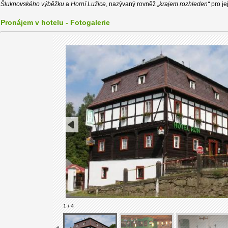
Šluknovského výběžku
a
Horní Lužice
, nazývaný rovněž
„krajem rozhleden“
pro je
Pronájem v hotelu - Fotogalerie
1 / 4