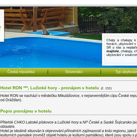
Chaty a chalupy k 
horách
,
ubytování 
SR u nás a neplaťt
majitele
,
chalupy
,
c
ubytování v soukro
Česká republika
Slovensko
Typ ubytován
Hotel RON ***, Lužické hory - pronájem v hotelu
(č. 152)
Hotel RON se nachází v městečku Mikulášovice, v nejsevernějším cípu České rep
od Drážďan).
Popis pronájmu v hotelu
Přilehlé
CHKO Labské pískovce
a
Lužické hory
a
NP České a Saské Švýcarsko
jso
oblastmi.
Hotel je ideálně situován k objevování
přírodních zajímavostí a krás
regionu, jakož
kulturních památek
(rovněž objekt hotelu je kulturní památkou)
, které jsou spolu s
p