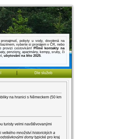
pronajmutí
,
pobyty u vody
,
dovolená na
s bazénem
, vyberte si pronájem v ČR, nebo
e provizi cestovkám!
Přímé kontakty na
haty
,
penziony
,
apartmány
,
kempy
,
sruby
, či
mí
,
ubytování na léto 2025
.
í
Dle služeb
ubliky na hranici s Německem (50 km
u turisty velmi navštěvovanými
 i velkého množství
historických a
odstávkovými domy
typické pro kraj