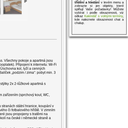
třídění a hledání
v levém menu a
zobrazte si jen objekty, které
splňují Vaše požadavky! Můžete
vybírat i podle obsazenosti, viz
odkaz
Kalendář s volnými termíny
,
kde naleznete obsazenost chat a
chalup.
Vás. Všechny pokoje a apartmá jsou
platek). Připojení k internetu: Wi-Fi
 Úschovna kol, lyží a cenných
alíček „podzim / zima“: pobyt min. 3
istýlky 2x 2-lůžkové apartmá s
m zařízením (sprchový kout, WC,
stranách státní hranice, koupání v
vého či fotbalového hřiště. V zimním
eré jsou propojeny s tratěmi na
kolí na české i německé straně a