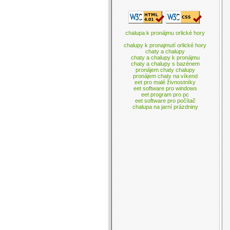
chalupa k pronájmu orlické hory
chalupy k pronajmutí orlické hory
chaty a chalupy
chaty a chalupy k pronájmu
chaty a chalupy s bazénem
pronájem chaty chalupy
pronájem chaty na víkend
eet pro malé živnostníky
eet software pro windows
eet program pro pc
eet software pro počítač
chalupa na jarní prázdniny