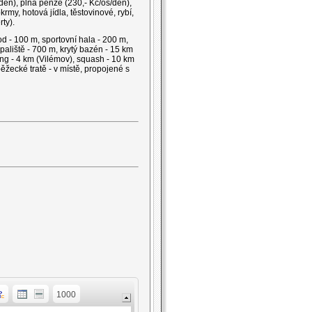
den), plná penze (230,- Kč/os/den),
rmy, hotová jídla, těstovinové, rybí,
ty).
 - 100 m, sportovní hala - 200 m,
upaliště - 700 m, krytý bazén - 15 km
ng - 4 km (Vilémov), squash - 10 km
ěžecké tratě - v místě, propojené s
1000