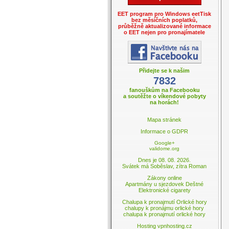
EET program pro Windows eetTisk
bez měsíčních poplatků,
průběžně aktualizované informace
o EET nejen pro pronajímatele
Přidejte se k našim
7832
fanouškům na Facebooku
a soutěžte o víkendové pobyty
na horách!
Mapa stránek
Informace o GDPR
Google+
validome.org
Dnes je 08. 08. 2026.
Svátek má Soběslav, zítra Roman
Zákony online
Apartmány u sjezdovek Deštné
Elektronické cigarety
Chalupa k pronajmutí Orlické hory
chalupy k pronájmu orlické hory
chalupa k pronajmutí orlické hory
Hosting vpnhosting.cz