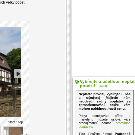
jich velký počet.
Vybírejte a ušetřete, nepla
provizi!
[Zavřít]
Neplaťte provizi, vybírejte u nás
a ušetřete! Majitelé nám
neodvádí žádný poplatek za
zprostředkování, takže Vám
mohou nabídnout lepší cenu.
Pobyt domlouváte přímo s
majitelem, můžete oslovit více
Start
Stop
pronajímatelů pomocí
hromadné
poptávky
.
Tip:
Použijte funkci
Podrobné