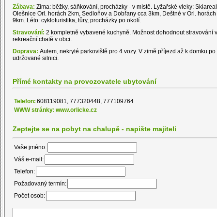
Zábava:
Zima: běžky, sáňkování, procházky - v místě. Lyžařské vleky: Skiareal
Olešnice Orl. horách 2km, Sedloňov a Dobřany cca 3km, Deštné v Orl. horách 
9km. Léto: cykloturistika, tůry, procházky po okolí.
Stravování:
2 kompletně vybavené kuchyně. Možnost dohodnout stravování 
rekreační chatě v obci.
Doprava:
Autem, nekryté parkoviště pro 4 vozy. V zimě příjezd až k domku po
udržované silnici.
Přímé kontakty na provozovatele ubytování
Telefon:
608119081, 777320448, 777109764
WWW stránky:
www.orlicke.cz
Zeptejte se na pobyt na chalupě - napište majiteli
Vaše jméno:
Váš e-mail:
Telefon:
Požadovaný termín:
Počet osob: