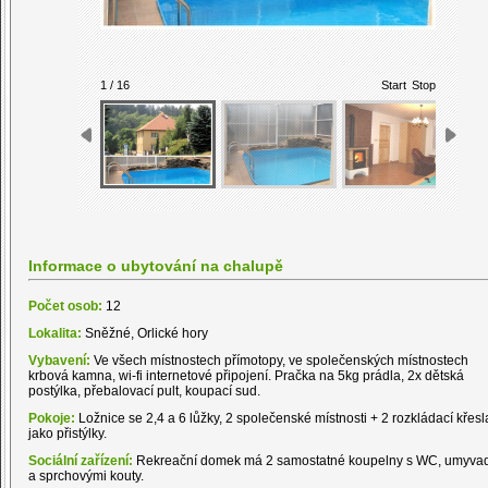
1 / 16
Start
Stop
Informace o ubytování na chalupě
Počet osob:
12
Lokalita:
Sněžné, Orlické hory
Vybavení:
Ve všech místnostech přímotopy, ve společenských místnostech
krbová kamna, wi-fi internetové připojení. Pračka na 5kg prádla, 2x dětská
postýlka, přebalovací pult, koupací sud.
Pokoje:
Ložnice se 2,4 a 6 lůžky, 2 společenské místnosti + 2 rozkládací křesl
jako přistýlky.
Sociální zařízení:
Rekreační domek má 2 samostatné koupelny s WC, umyvad
a sprchovými kouty.