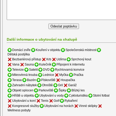
Další informace o ubytování na chalupě
Domácí zvíře
Kouření v objektu
Společenská místnost
Dětská postýlka
Bezbariérový přístup
Krb
Udírna
Sprchový kout
Vana
Sauna
Kulečník
Připojení k internetu
Televize
Satelit
DVD
Rychlovarná konvice
Mikrovlnná trouba
Lednice
Myčka
Pračka
Terasa
Bazén
Pískoviště
Houpačka
Zahradní nábytek
Ohniště
Gril
Garáž
Objekt oplocen
Parkoviště
Šipky
Blízký les
Hřiště u objektu
Ubytování u vody
Cykloturistika
Stolní fotbal
Ubytování u koní
Tenis
Golf
Rybaření
Kongresové služby
Ubytování na horách
Vinné sklípky
Wellness pobyty