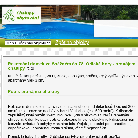
Zpět na objekty
Rekreační domek ve Sněžném čp.78, Orlické hory - pronájem
chalupy
(č. 2)
Kulečník, koupací sud, Wi-Fi, Xbox, 2 postýlky, pračka, krytý vyhřívaný bazén. 
apartmány, vlek 3 km.
Popis pronájmu chalupy
Rekreační domek se nachází v dolní části obce, nedaleko lesů. Obchod 300
metrů, restaurace se nachází v horní části obce (cca 600 metrů). K dispozici
zapuštěný krytý bazén 3x4m, hloubka 1,2m s pískovou filtrací a tepelným
ohřevem. K domku patří dětské oplocené hřiště, v objektu je k dispozici herní
konzole, ovládaná pohyby vlastního těla. Objekt je ideální pro pohodlnou,
odpočinkovou dovolenou rodin s dětmi, včetně nejmenších.
Domek je baby-friendly - 2 dětské postýlky, přebalovací pult, pračka.