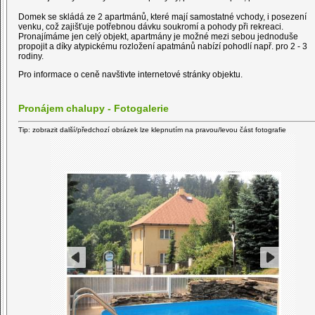
Domek se skládá ze 2 apartmánů, které mají samostatné vchody, i posezení
venku, což zajišťuje potřebnou dávku soukromí a pohody při rekreaci.
Pronajímáme jen celý objekt, apartmány je možné mezi sebou jednoduše
propojit a díky atypickému rozložení apatmánů nabízí pohodlí např. pro 2 - 3
rodiny.
Pro informace o ceně navštivte internetové stránky objektu.
Pronájem chalupy - Fotogalerie
Tip: zobrazit další/předchozí obrázek lze klepnutím na pravou/levou část fotografie