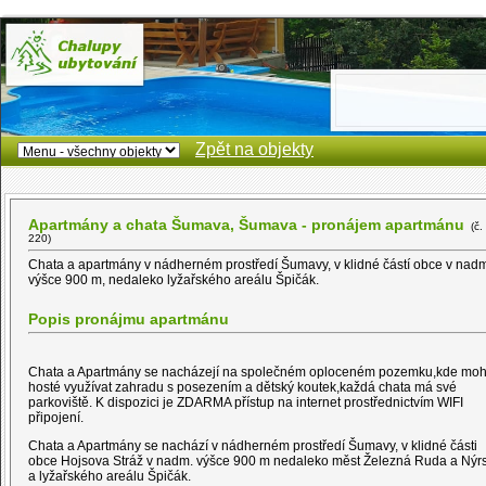
Zpět na objekty
Apartmány a chata Šumava, Šumava - pronájem apartmánu
(č.
220)
Chata a apartmány v nádherném prostředí Šumavy, v klidné částí obce v nad
výšce 900 m, nedaleko lyžařského areálu Špičák.
Popis pronájmu apartmánu
Chata a Apartmány se nacházejí na společném oploceném pozemku,kde mo
hosté využívat zahradu s posezením a dětský koutek,každá chata má své
parkoviště. K dispozici je ZDARMA přístup na internet prostřednictvím WIFI
připojení.
Chata a Apartmány se nachází v nádherném prostředí Šumavy, v klidné části
obce Hojsova Stráž v nadm. výšce 900 m nedaleko měst Železná Ruda a Nýr
a lyžařského areálu Špičák.