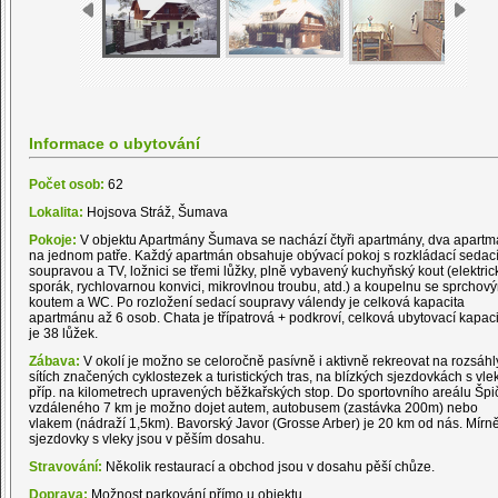
Informace o ubytování
Počet osob:
62
Lokalita:
Hojsova Stráž, Šumava
Pokoje:
V objektu Apartmány Šumava se nachází čtyři apartmány, dva apart
na jednom patře. Každý apartmán obsahuje obývací pokoj s rozkládací sedac
soupravou a TV, ložnici se třemi lůžky, plně vybavený kuchyňský kout (elektric
sporák, rychlovarnou konvici, mikrovlnou troubu, atd.) a koupelnu se sprchov
koutem a WC. Po rozložení sedací soupravy válendy je celková kapacita
apartmánu až 6 osob. Chata je třípatrová + podkroví, celková ubytovací kapac
je 38 lůžek.
Zábava:
V okolí je možno se celoročně pasívně i aktivně rekreovat na rozsáh
sítích značených cyklostezek a turistických tras, na blízkých sjezdovkách s vle
příp. na kilometrech upravených běžkařských stop. Do sportovního areálu Špi
vzdáleného 7 km je možno dojet autem, autobusem (zastávka 200m) nebo
vlakem (nádraží 1,5km). Bavorský Javor (Grosse Arber) je 20 km od nás. Mírně
sjezdovky s vleky jsou v pěším dosahu.
Stravování:
Několik restaurací a obchod jsou v dosahu pěší chůze.
Doprava:
Možnost parkování přímo u objektu