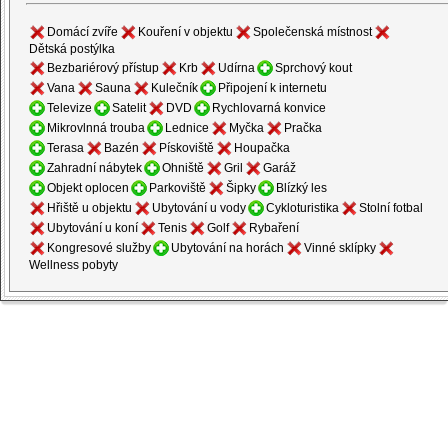
Domácí zvíře
Kouření v objektu
Společenská místnost
Dětská postýlka
Bezbariérový přístup
Krb
Udírna
Sprchový kout
Vana
Sauna
Kulečník
Připojení k internetu
Televize
Satelit
DVD
Rychlovarná konvice
Mikrovlnná trouba
Lednice
Myčka
Pračka
Terasa
Bazén
Pískoviště
Houpačka
Zahradní nábytek
Ohniště
Gril
Garáž
Objekt oplocen
Parkoviště
Šipky
Blízký les
Hřiště u objektu
Ubytování u vody
Cykloturistika
Stolní fotbal
Ubytování u koní
Tenis
Golf
Rybaření
Kongresové služby
Ubytování na horách
Vinné sklípky
Wellness pobyty