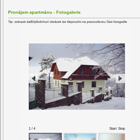
Pronájem apartmánu - Fotogalerie
Tip: zobrazit další/předchozí obrázek lze klepnutím na pravou/levou část fotografie
1 / 4
Start
Stop