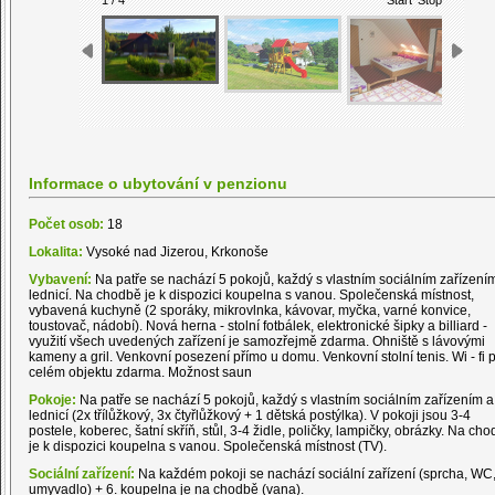
Informace o ubytování v penzionu
Počet osob:
18
Lokalita:
Vysoké nad Jizerou, Krkonoše
Vybavení:
Na patře se nachází 5 pokojů, každý s vlastním sociálním zařízení
lednicí. Na chodbě je k dispozici koupelna s vanou. Společenská místnost,
vybavená kuchyně (2 sporáky, mikrovlnka, kávovar, myčka, varné konvice,
toustovač, nádobí). Nová herna - stolní fotbálek, elektronické šipky a billiard -
využití všech uvedených zařízení je samozřejmě zdarma. Ohniště s lávovými
kameny a gril. Venkovní posezení přímo u domu. Venkovní stolní tenis. Wi - fi 
celém objektu zdarma. Možnost saun
Pokoje:
Na patře se nachází 5 pokojů, každý s vlastním sociálním zařízením a
lednicí (2x třílůžkový, 3x čtyřlůžkový + 1 dětská postýlka). V pokoji jsou 3-4
postele, koberec, šatní skříň, stůl, 3-4 židle, poličky, lampičky, obrázky. Na ch
je k dispozici koupelna s vanou. Společenská místnost (TV).
Sociální zařízení:
Na každém pokoji se nachází sociální zařízení (sprcha, WC
umyvadlo) + 6. koupelna je na chodbě (vana).