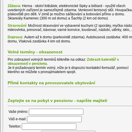
Zábava:
Herna - stolní fotbálek, elektronické šipky a billiard - využití všech
uvedených zařízení je samozřejmě zdarma. Venkovní tenisový stůl. Houpačka
pískoviště pro děti. V zimě je možno sáňkování a bobování přímo u domu.
Skiareály Kamenec (300 m od domu) a Šachty (2 km od domu).
Stravování:
Možnost stravování ve vybavené kuchyni (2 sporáky, myčka nádo
mikrovlnka, presovač, kávovar, varné konvice, toustovač, nádobí, utěrky, sklo,.. 
Doprava:
Autem až k domu (parkovistě zdarma). Autobusová zastávka: 400 m
domu, Vlaková zastávka 4 km od domu.
Volné termíny - obsazenost
Pro zobrazení volných termínů klikněte na odkaz:
Zobrazit kalendář s
obsazeností v penzionu
.
Je-li požadovaný termín volný, níže je k dispozici kontaktní formulář, pomocí
kterého se můžete s pronajímatelem spojit.
Přímé kontakty na provozovatele ubytování
Zeptejte se na pobyt v penzionu - napište majiteli
Vaše jméno:
Váš e-mail:
Telefon: