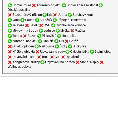
Domácí zvíře
Kouření v objektu
Společenská místnost
Dětská postýlka
Bezbariérový přístup
Krb
Udírna
Sprchový kout
Vana
Sauna
Kulečník
Připojení k internetu
Televize
Satelit
DVD
Rychlovarná konvice
Mikrovlnná trouba
Lednice
Myčka
Pračka
Terasa
Bazén
Pískoviště
Houpačka
Zahradní nábytek
Ohniště
Gril
Garáž
Objekt oplocen
Parkoviště
Šipky
Blízký les
Hřiště u objektu
Ubytování u vody
Cykloturistika
Stolní fotbal
Ubytování u koní
Tenis
Golf
Rybaření
Kongresové služby
Ubytování na horách
Vinné sklípky
Wellness pobyty