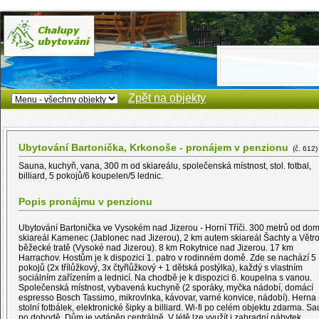
Zpět na objekty
Ubytování Bartonička, Krkonoše - pronájem v penzionu
(č. 612)
Sauna, kuchyň, vana, 300 m od skiareálu, společenská místnost, stol. fotbal,
billiard, 5 pokojů/6 koupelen/5 lednic.
Popis pronájmu v penzionu
Ubytování Bartonička ve Vysokém nad Jizerou - Horní Tříči. 300 metrů od do
skiareál Kamenec (Jablonec nad Jizerou), 2 km autem skiareál Šachty a Větr
běžecké tratě (Vysoké nad Jizerou). 8 km Rokytnice nad Jizerou. 17 km
Harrachov. Hostům je k dispozici 1. patro v rodinném domě. Zde se nachází 5
pokojů (2x třílůžkový, 3x čtyřlůžkový + 1 dětská postýlka), každý s vlastním
sociálním zařízením a lednicí. Na chodbě je k dispozici 6. koupelna s vanou.
Společenská místnost, vybavená kuchyně (2 sporáky, myčka nádobí, domácí
espresso Bosch Tassimo, mikrovlnka, kávovar, varné konvice, nádobí). Herna 
stolní fotbálek, elektronické šipky a billiard. Wi-fi po celém objektu zdarma. S
po dohodě. Dům je vytápěn centrálně. V létě lze využít i zahradní nábytek,