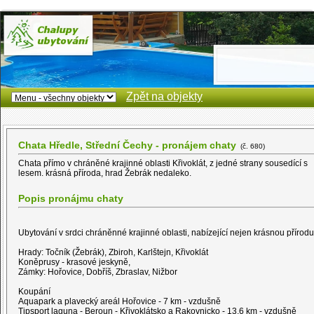
Zpět na objekty
Chata Hředle, Střední Čechy - pronájem chaty
(č. 680)
Chata přímo v chráněné krajinné oblasti Křivoklát, z jedné strany sousedící s
lesem. krásná příroda, hrad Žebrák nedaleko.
Popis pronájmu chaty
Ubytování v srdci chráněnné krajinné oblasti, nabízející nejen krásnou přírodu
Hrady:
Točník (Žebrák), Zbiroh, Karlštejn, Křivoklát
Koněprusy - krasové jeskyně,
Zámky:
Hořovice, Dobříš, Zbraslav, Nižbor
Koupání
Aquapark a plavecký areál Hořovice - 7 km - vzdušně
Tipsport laguna - Beroun - Křivoklátsko a Rakovnicko - 13,6 km - vzdušně