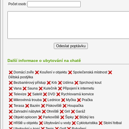
Počet osob:
Další informace o ubytování na chatě
Domácí zvíře
Kouření v objektu
Společenská místnost
Dětská postýlka
Bezbariérový přístup
Krb
Udírna
Sprchový kout
Vana
Sauna
Kulečník
Připojení k internetu
Televize
Satelit
DVD
Rychlovarná konvice
Mikrovlnná trouba
Lednice
Myčka
Pračka
Terasa
Bazén
Pískoviště
Houpačka
Zahradní nábytek
Ohniště
Gril
Garáž
Objekt oplocen
Parkoviště
Šipky
Blízký les
Hřiště u objektu
Ubytování u vody
Cykloturistika
Stolní fotbal
Ubytování u koní
Tenis
Golf
Rybaření