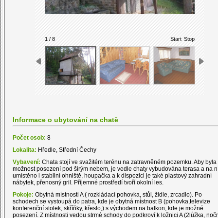
1 / 8
Start
Stop
Informace o ubytování na chatě
Počet osob:
8
Lokalita:
Hředle, Střední Čechy
Vybavení:
Chata stojí ve svažitém terénu na zatravněném pozemku. Aby byla
možnost posezení pod širým nebem, je vedle chaty vybudována terasa a na ní
umístěno i stabilní ohniště, houpačka a k dispozici je také plastový zahradní
nábytek, přenosný gril. Příjemné prostředí tvoří okolní les.
Pokoje:
Obytná místnosti A ( rozkládací pohovka, stůl, židle, zrcadlo). Po
schodech se vystoupá do patra, kde je obytná místnost B (pohovka,televize
konferenční stolek, skříňky, křeslo,) s východem na balkon, kde je možné
posezení. Z místnosti vedou strmé schody do podkroví k ložnici A (2lůžka, noč