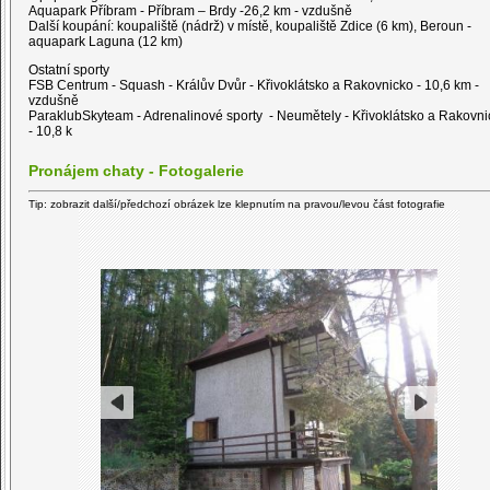
Aquapark Příbram - Příbram – Brdy -26,2 km - vzdušně
Další koupání:
koupaliště (nádrž) v místě, koupaliště Zdice (6 km), Beroun -
aquapark Laguna (12 km)
Ostatní sporty
FSB Centrum - Squash - Králův Dvůr - Křivoklátsko a Rakovnicko - 10,6 km -
vzdušně
ParaklubSkyteam - Adrenalinové sporty - Neumětely - Křivoklátsko a Rakovni
- 10,8 k
Pronájem chaty - Fotogalerie
Tip: zobrazit další/předchozí obrázek lze klepnutím na pravou/levou část fotografie