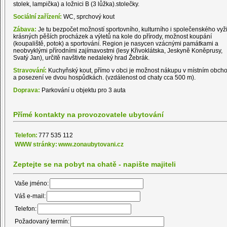
stolek, lampička) a ložnici B (3 lůžka).stolečky.
Sociální zařízení:
WC, sprchový kout
Zábava:
Je tu bezpočet možností sportovního, kulturního i společenského vyžit
krásných pěších procházek a výletů na kole do přírody, možnost koupání
(koupaliště, potok) a sportování. Region je nasycen vzácnými památkami a
neobvyklými přírodními zajímavostmi (lesy Křivoklátska, Jeskyně Koněprusy,
Svatý Jan), určitě navštivte nedaleký hrad Žebrák.
Stravování:
Kuchyňský kout, přímo v obci je možnost nákupu v místním obch
a posezení ve dvou hospůdkách. (vzdálenost od chaty cca 500 m).
Doprava:
Parkování u objektu pro 3 auta
Přímé kontakty na provozovatele ubytování
Telefon:
777 535 112
WWW stránky:
www.zonaubytovani.cz
Zeptejte se na pobyt na chatě - napište majiteli
Vaše jméno:
Váš e-mail:
Telefon:
Požadovaný termín: