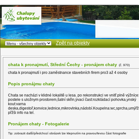
Zpět na objekty
chata k pronajmutí, Střední Čechy - pronájem chaty
(č. 970)
chata k pronajmutí i pro zaměstnance stavebních firem pro3 až 4 osoby
Popis pronájmu chaty
Chata se nacházi v klidné lokalitě u lesa. po rekonstrukci ve vnitř.plně výžníce
postele s uložnym prostorem,šatní skřin,ývací čast:rozkládací pohovka,ynský
kout:varna
deska,digestoř,konvice,lednice,mikrovlnka,nádobí.Koupelna:wc,sprcha,umýřž
přžši info na tel.
Pronájem chaty - Fotogalerie
Tip: zobrazit další/předchozí obrázek lze klepnutím na pravou/levou část fotografie