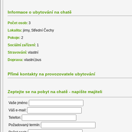
Informace o ubytování na chatě
Počet osob:
3
Lokalita:
jirny, Střední Čechy
Pokoje:
2
Sociální zařízení:
1
Stravování:
vlastní
Doprava:
vlastní,bus
Přímé kontakty na provozovatele ubytování
Zeptejte se na pobyt na chatě - napište majiteli
Vaše jméno:
Váš e-mail:
Telefon:
Požadovaný termín: