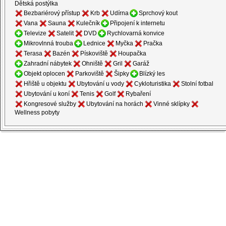
Dětská postýlka
Bezbariérový přístup
Krb
Udírna
Sprchový kout
Vana
Sauna
Kulečník
Připojení k internetu
Televize
Satelit
DVD
Rychlovarná konvice
Mikrovlnná trouba
Lednice
Myčka
Pračka
Terasa
Bazén
Pískoviště
Houpačka
Zahradní nábytek
Ohniště
Gril
Garáž
Objekt oplocen
Parkoviště
Šipky
Blízký les
Hřiště u objektu
Ubytování u vody
Cykloturistika
Stolní fotbal
Ubytování u koní
Tenis
Golf
Rybaření
Kongresové služby
Ubytování na horách
Vinné sklípky
Wellness pobyty