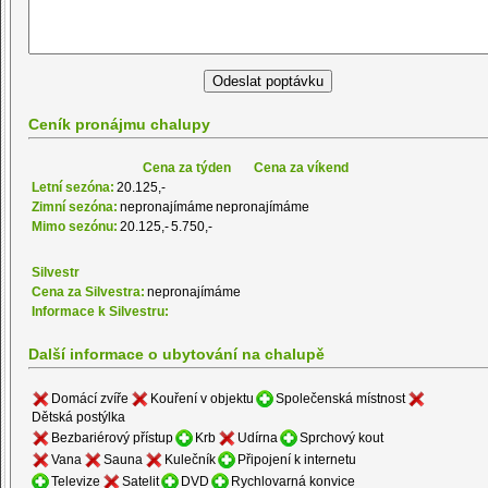
Ceník pronájmu chalupy
Cena za týden
Cena za víkend
Letní sezóna:
20.125,-
Zimní sezóna:
nepronajímáme
nepronajímáme
Mimo sezónu:
20.125,-
5.750,-
Silvestr
Cena za Silvestra:
nepronajímáme
Informace k Silvestru:
Další informace o ubytování na chalupě
Domácí zvíře
Kouření v objektu
Společenská místnost
Dětská postýlka
Bezbariérový přístup
Krb
Udírna
Sprchový kout
Vana
Sauna
Kulečník
Připojení k internetu
Televize
Satelit
DVD
Rychlovarná konvice