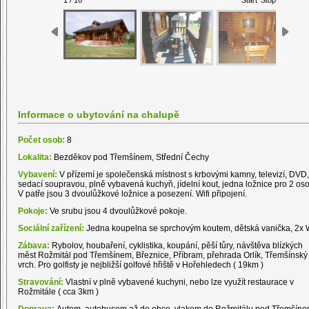
Informace o ubytování na chalupě
Počet osob:
8
Lokalita:
Bezděkov pod Třemšínem, Střední Čechy
Vybavení:
V přízemí je společenská místnost s krbovými kamny, televizí, DVD,
sedací soupravou, plně vybavená kuchyň, jídelní kout, jedna ložnice pro 2 oso
V patře jsou 3 dvoulůžkové ložnice a posezení. Wifi připojení.
Pokoje:
Ve srubu jsou 4 dvoulůžkové pokoje.
Sociální zařízení:
Jedna koupelna se sprchovým koutem, dětská vanička, 2x
Zábava:
Rybolov, houbaření, cyklistika, koupání, pěší tůry, návštěva blízkých
měst Rožmitál pod Třemšínem, Březnice, Příbram, přehrada Orlík, Třemšínský
vrch. Pro golfisty je nejbližší golfové hřiště v Hořehledech ( 19km )
Stravování:
Vlastní v plně vybavené kuchyni, nebo lze využít restaurace v
Rožmitále ( cca 3km )
Doprava:
Autem, autobusem až do obce, vlakem do Rožmitálu pod Třemšíne