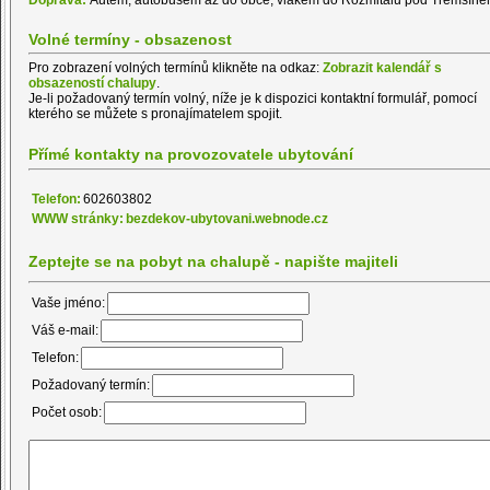
Volné termíny - obsazenost
Pro zobrazení volných termínů klikněte na odkaz:
Zobrazit kalendář s
obsazeností chalupy
.
Je-li požadovaný termín volný, níže je k dispozici kontaktní formulář, pomocí
kterého se můžete s pronajímatelem spojit.
Přímé kontakty na provozovatele ubytování
Telefon:
602603802
WWW stránky:
bezdekov-ubytovani.webnode.cz
Zeptejte se na pobyt na chalupě - napište majiteli
Vaše jméno:
Váš e-mail:
Telefon:
Požadovaný termín:
Počet osob: