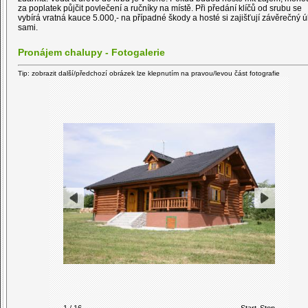
za poplatek půjčit povlečení a ručníky na místě. Při předání klíčů od srubu se
vybírá vratná kauce 5.000,- na případné škody a hosté si zajišťují závěrečný ú
sami.
Pronájem chalupy - Fotogalerie
Tip: zobrazit další/předchozí obrázek lze klepnutím na pravou/levou část fotografie
1 / 16
Start
Stop