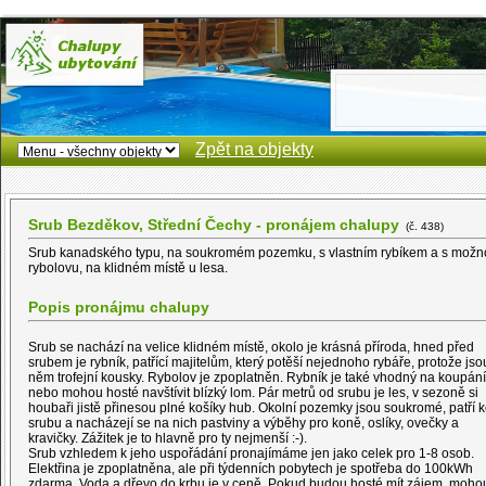
Zpět na objekty
Srub Bezděkov, Střední Čechy - pronájem chalupy
(č. 438)
Srub kanadského typu, na soukromém pozemku, s vlastním rybíkem a s možno
rybolovu, na klidném místě u lesa.
Popis pronájmu chalupy
Srub se nachází na velice klidném místě, okolo je krásná příroda, hned před
srubem je rybník, patřící majitelům, který potěší nejednoho rybáře, protože jso
něm trofejní kousky. Rybolov je zpoplatněn. Rybník je také vhodný na koupání
nebo mohou hosté navštívit blízký lom. Pár metrů od srubu je les, v sezoně si
houbaři jistě přinesou plné košíky hub. Okolní pozemky jsou soukromé, patří 
srubu a nacházejí se na nich pastviny a výběhy pro koně, oslíky, ovečky a
kravičky. Zážitek je to hlavně pro ty nejmenší :-).
Srub vzhledem k jeho uspořádání pronajímáme jen jako celek pro 1-8 osob.
Elektřina je zpoplatněna, ale při týdenních pobytech je spotřeba do 100kWh
zdarma. Voda a dřevo do krbu je v ceně. Pokud budou hosté mít zájem, mohou