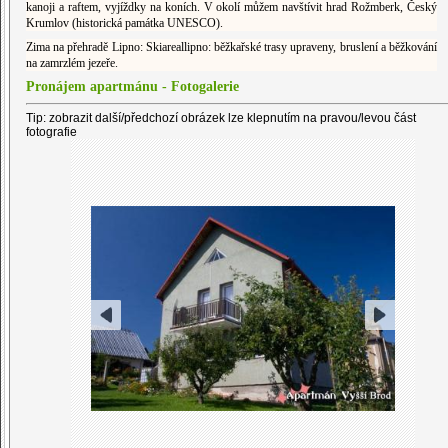
kanoji a raftem, vyjíždky na koních. V okolí můžem navštívit hrad Rožmberk, Český
Krumlov (historická památka UNESCO).
Zima na přehradě Lipno: Skiareallipno: běžkařské trasy upraveny, bruslení a běžkování
na zamrzlém jezeře.
Pronájem apartmánu - Fotogalerie
Tip: zobrazit další/předchozí obrázek lze klepnutím na pravou/levou část
fotografie