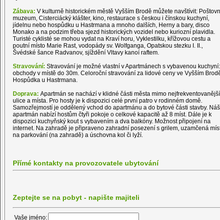
Zábava:
V kulturně historickém městě Vyšším Brodě můžete navštívit: Poštovn
muzeum, Cisterciácký klášter, kino, restaurace s českou i čínskou kuchyní,
jídelnu nebo hospůdku u Hastrmana a mnoho dalších, Herny a bary, disco
Monako a na podzim třeba sjezd historických vozidel nebo kuriozní plavidla.
Turisté cyklisté se mohou vydat na Kraví horu, Vyklestilku, křížovou cestu a
poutní místo Marie Rast, vodopády sv. Wolfganga, Opatskou stezku I. II.,
Švédské šance Radvanov, sjíždění Vltavy kanoí raftem.
Stravování:
Stravování je možné vlastní v Apartmánech s vybavenou kuchyní:
obchody v místě do 30m. Celoroční stravování za lidové ceny ve Vyšším Brod
Hospůdka u Hastrmana.
Doprava:
Apartmán se nachází v klidné části města mimo nejfrekventovanější
ulice a místa. Pro hosty je k dispozici celé první patro v rodinném domě.
Samozřejmostí je oddělený vchod do apartmánu a do bytové části stavby. Náš
apartmán nabízí hostům čtyři pokoje o celkové kapacitě až 8 míst. Dále je k
dispozici kuchyňský kout s vybavením a dva balkóny. Možnost připojení na
internet. Na zahradě je připraveno zahradní posezení s grilem, uzamčená mís
na parkování (na zahradě) a úschovna kol či lyží.
Přímé kontakty na provozovatele ubytování
Zeptejte se na pobyt - napište majiteli
Vaše jméno: