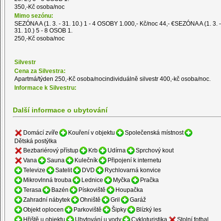
350,-Kč osoba/noc
Mimo sezónu:
SEZÓNA A (1. 3. - 31. 10.) 1 - 4 OSOBY 1.000,- Kč/noc 44,- €SEZÓNA A (1. 3. -
31. 10.) 5 - 8 OSOB 1.
250,-Kč osoba/noc
Silvestr
Cena za Silvestra:
Apartmá/týden 250,-Kč osoba/nocindividuálně silvestr 400,-kč osoba/noc.
Informace k Silvestru:
Další informace o ubytování
Domácí zvíře
Kouření v objektu
Společenská místnost
Dětská postýlka
Bezbariérový přístup
Krb
Udírna
Sprchový kout
Vana
Sauna
Kulečník
Připojení k internetu
Televize
Satelit
DVD
Rychlovarná konvice
Mikrovlnná trouba
Lednice
Myčka
Pračka
Terasa
Bazén
Pískoviště
Houpačka
Zahradní nábytek
Ohniště
Gril
Garáž
Objekt oplocen
Parkoviště
Šipky
Blízký les
Hřiště u objektu
Ubytování u vody
Cykloturistika
Stolní fotbal