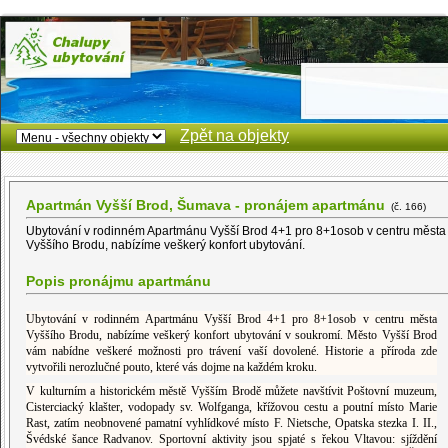
Zpět na objekty
Apartmán Vyšší Brod, Šumava - pronájem apartmánu
(č. 166)
Ubytování v rodinném Apartmánu Vyšší Brod 4+1 pro 8+1osob v centru města
Vyššího Brodu, nabízíme veškerý konfort ubytování.
Popis pronájmu apartmánu
Ubytování v rodinném Apartmánu Vyšší Brod 4+1 pro 8+1osob v centru města
Vyššího Brodu, nabízíme veškerý konfort ubytování v soukromí. Město Vyšší Brod
vám nabídne veškeré možnosti pro trávení vaší dovolené. Historie a příroda zde
vytvořili nerozlučné pouto, které vás dojme na každém kroku.
V kulturním a historickém městě Vyšším Brodě můžete navštívit Poštovní muzeum,
Cisterciacký klašter, vodopady sv. Wolfganga, křížovou cestu a poutní místo Marie
Rast, zatím neobnovené pamatní vyhlídkové místo F. Nietsche, Opatska stezka I. II.,
Švédské šance Radvanov. Sportovní aktivity jsou spjaté s řekou Vltavou: sjíždění