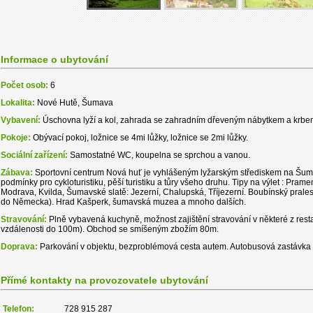
Informace o ubytování
Počet osob:
6
Lokalita:
Nové Hutě, Šumava
Vybavení:
Úschovna lyží a kol, zahrada se zahradním dřeveným nábytkem a krbe
Pokoje:
Obývací pokoj, ložnice se 4mi lůžky, ložnice se 2mi lůžky.
Sociální zařízení:
Samostatné WC, koupelna se sprchou a vanou.
Zábava:
Sportovní centrum Nová huť je vyhlášeným lyžarským střediskem na Šuma
podmínky pro cykloturistiku, pěší turistiku a tůry všeho druhu. Tipy na výlet : Prame
Modrava, Kvilda, Šumavské slatě: Jezerní, Chalupská, Tříjezerní. Boubínský prales,
do Německa). Hrad Kašperk, šumavská muzea a mnoho dalších.
Stravování:
Plně vybavená kuchyně, možnost zajištění stravování v některé z resta
vzdálenosti do 100m). Obchod se smíšeným zbožím 80m.
Doprava:
Parkování v objektu, bezproblémová cesta autem. Autobusová zastávka
Přímé kontakty na provozovatele ubytování
Telefon:
728 915 287