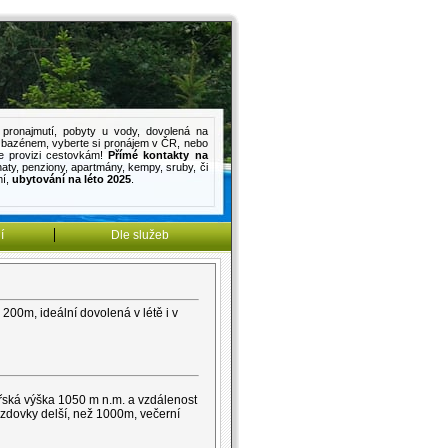
pronajmutí
,
pobyty u vody
,
dovolená na
s bazénem
, vyberte si pronájem v ČR, nebo
e provizi cestovkám!
Přímé kontakty na
haty
,
penziony
,
apartmány
,
kempy
,
sruby
, či
mí
,
ubytování na léto 2025
.
í
Dle služeb
00m, ideální dovolená v létě i v
ská výška 1050 m n.m. a vzdálenost
ezdovky delší, než 1000m, večerní