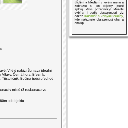
třídění a hledání
v levém menu a
zobrazte si jen objekty, které
splňují Vaše požadavky! Můžete
vybírat i podle obsazenosti, viz
odkaz
Kalendář s volnými termíny
,
kde naleznete obsazenost chat a
chalup.
m.
vě. V létě nabízí Šumava ideální
n Vltavy, Černá hora, Březník,
 Třístoličník, Bučina (pěší přechod
urací v místě (3 restaurace ve
 80m od objektu.