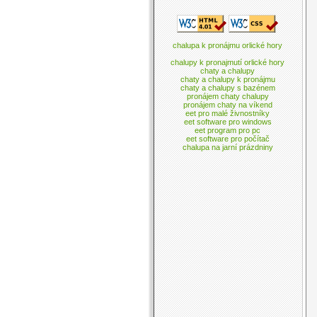
chalupa k pronájmu orlické hory
chalupy k pronajmutí orlické hory
chaty a chalupy
chaty a chalupy k pronájmu
chaty a chalupy s bazénem
pronájem chaty chalupy
pronájem chaty na víkend
eet pro malé živnostníky
eet software pro windows
eet program pro pc
eet software pro počítač
chalupa na jarní prázdniny