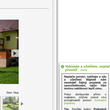
Vybírejte a ušetřete, nepla
provizi!
[Zavřít]
Neplaťte provizi, vybírejte u nás
a ušetřete! Majitelé nám
neodvádí žádný poplatek za
zprostředkování, takže Vám
mohou nabídnout lepší cenu.
Start
Stop
Pobyt domlouváte přímo s
majitelem, můžete oslovit více
pronajímatelů pomocí
hromadné
poptávky
.
Tip:
Použijte funkci
Podrobné