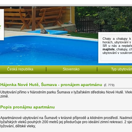
Chaty a chalupy k 
horách
,
ubytování 
SR u nás a neplaťt
majitele
,
chalupy
,
c
ubytování v soukro
Česká republika
Slovensko
Typ ubytován
Hájenka Nové Hutě, Šumava - pronájem apartmánu
(č. 773)
Ubytování přímo v Národním parku Šumava v lyžařském středisku Nové Hutě. Vlek 2
zimě.
Popis pronájmu apartmánu
Apartmánové ubytování na Šumavě v krásné příprodě a klidném prostředí. Nadmoř
lyžařských vleků pouhých 200 metrů jej předurčuje pro ideální zimní rekreaci. 2 sj
lyžování, dětské vleky,