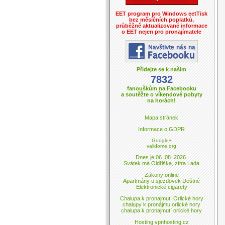
EET program pro Windows eetTisk
bez měsíčních poplatků,
průběžně aktualizované informace
o EET nejen pro pronajímatele
Přidejte se k našim
7832
fanouškům na Facebooku
a soutěžte o víkendové pobyty
na horách!
Mapa stránek
Informace o GDPR
Google+
validome.org
Dnes je 06. 08. 2026.
Svátek má Oldřiška, zítra Lada
Zákony online
Apartmány u sjezdovek Deštné
Elektronické cigarety
Chalupa k pronajmutí Orlické hory
chalupy k pronájmu orlické hory
chalupa k pronajmutí orlické hory
Hosting vpnhosting.cz