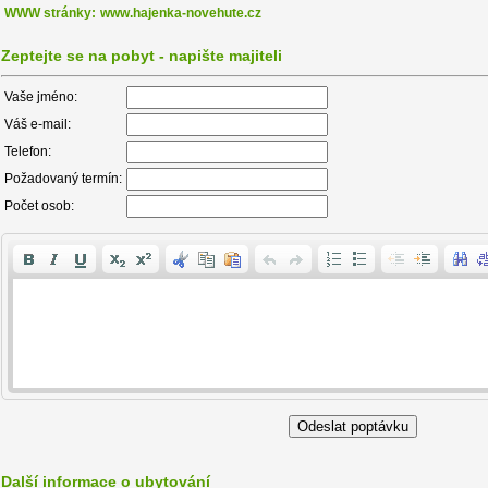
WWW stránky:
www.hajenka-novehute.cz
Zeptejte se na pobyt - napište majiteli
Vaše jméno:
Váš e-mail:
Telefon:
Požadovaný termín:
Počet osob:
Další informace o ubytování