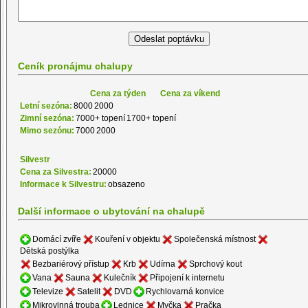
Ceník pronájmu chalupy
Cena za týden
Cena za víkend
Letní sezóna:
8000
2000
Zimní sezóna:
7000+ topení
1700+ topení
Mimo sezónu:
7000
2000
Silvestr
Cena za Silvestra:
20000
Informace k Silvestru:
obsazeno
Další informace o ubytování na chalupě
Domácí zvíře
Kouření v objektu
Společenská místnost
Dětská postýlka
Bezbariérový přístup
Krb
Udírna
Sprchový kout
Vana
Sauna
Kulečník
Připojení k internetu
Televize
Satelit
DVD
Rychlovarná konvice
Mikrovlnná trouba
Lednice
Myčka
Pračka