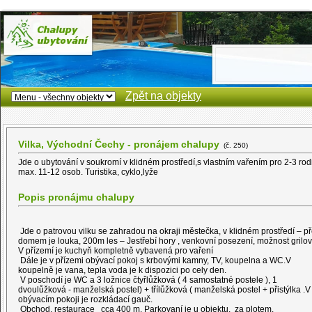
Zpět na objekty
Vilka, Východní Čechy - pronájem chalupy
(č. 250)
Jde o ubytování v soukromí v klidném prostředí,s vlastním vařením pro 2-3 rod
max. 11-12 osob. Turistika, cyklo,lyže
Popis pronájmu chalupy
Jde o patrovou vilku se zahradou na okraji městečka, v klidném prostředí – p
domem je louka, 200m les – Jestřebí hory , venkovní posezení, možnost grilo
V přízemí je kuchyň kompletně vybavená pro vaření
Dále je v přízemi obývací pokoj s krbovými kamny, TV, koupelna a WC.V
koupelně je vana, tepla voda je k dispozici po cely den.
V poschodí je WC a 3 ložnice čtyřlůžková ( 4 samostatné postele ), 1
dvoulůžková - manželská postel) + třílůžková ( manželská postel + přistýlka .V
obývacím pokoji je rozkládací gauč.
Obchod, restaurace cca 400 m. Parkovaní je u objektu, za plotem.