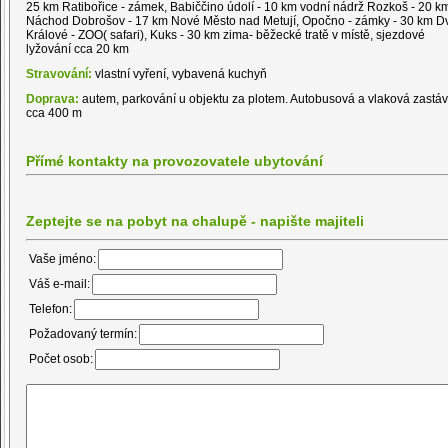
25 km Ratibořice - zámek, Babiččino údolí - 10 km vodní nádrž Rozkoš - 20 k
Náchod Dobrošov - 17 km Nové Město nad Metují, Opočno - zámky - 30 km D
Králové - ZOO( safari), Kuks - 30 km zima- běžecké tratě v místě, sjezdové
lyžování cca 20 km
Stravování:
vlastní vyření, vybavená kuchyň
Doprava:
autem, parkování u objektu za plotem. Autobusová a vlaková zastá
cca 400 m
Přímé kontakty na provozovatele ubytování
Zeptejte se na pobyt na chalupě - napište majiteli
Vaše jméno:
Váš e-mail:
Telefon:
Požadovaný termín:
Počet osob: