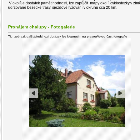
V okolí je dostatek pamětihodnosti, lze zapůjčit mapy okolí, cyklostezky,v zi
udržované běžecké trasy, sjezdové lyžování v okruhu cca 20 km.
Pronájem chalupy - Fotogalerie
Tip: zobrazit další/předchozí obrázek lze klepnutím na pravou/levou část fotografie