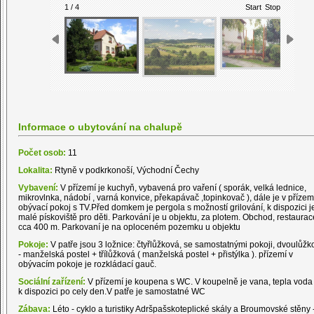
1 / 4
Start
Stop
Informace o ubytování na chalupě
Počet osob:
11
Lokalita:
Rtyně v podkrkonoší, Východní Čechy
Vybavení:
V přízemí je kuchyň, vybavená pro vaření ( sporák, velká lednice,
mikrovlnka, nádobí , varná konvice, překapávač ,topinkovač ), dále je v přízem
obývací pokoj s TV.Před domkem je pergola s možností grilování, k dispozici j
malé pískoviště pro děti. Parkování je u objektu, za plotem. Obchod, restaurac
cca 400 m. Parkovaní je na oploceném pozemku u objektu
Pokoje:
V patře jsou 3 ložnice: čtyřlůžková, se samostatnými pokoji, dvoulůžk
- manželská postel + třílůžková ( manželská postel + přistýlka ). přízemí v
obývacím pokoje je rozkládací gauč.
Sociální zařízení:
V přízemí je koupena s WC. V koupelně je vana, tepla voda 
k dispozici po cely den.V patře je samostatné WC
Zábava:
Léto - cyklo a turistiky Adršpašskoteplické skály a Broumovské stěny 