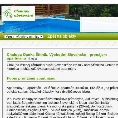
Zpět na objekty
Chalupa-Danka Štítnik, Východní Slovensko - pronájem
apartmánu
(č. 661)
Chalupa v tichej záhrade v srdci Slovenského krasu v obci Štítnik na Gemeri v
ktorej sa nachádzajú dva samostatné apartmány
Popis pronájmu apartmánu
Apartmány :1. apartmán 1x5 lôžok, 2. apartmán1x4 lôžka, 1x2 lôžka , na príz
objektu sa nachádza letná kuchynka s dvojlôžkovou izbou.
V blízkosti chalupy sa nachádza množstvo prírodných, kultúrnych aj historick
pamiatok. Spomenieme len jaskyne Slovenského krasu ako Ochtinská
aragonitová jaskyňa (8km), Krásnohorská jaskyňa (20km), Domica(20km),
Gombasecká jaskyňa (17km), Silická ľadnica (25m), Dobšinská ľadová
jaskyňa(30km), ďalej hrad Krásna hôrka(18km), kaštieľ Betliar (18km) ,Biskup
katedrála v Rožňave (14km), Slavošovský tunel (10km), v Štítniku gotický