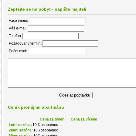
Zeptejte se na pobyt - napište majiteli
Vaše jméno:
Váš e-mail:
Telefon:
Požadovaný termín:
Počet osob:
Ceník pronájmu apartmánu
Cena za týden
Cena za víkend
Letní sezóna:
10 € osoba/noc
Zimní sezóna:
10 €osoba/noc
Mimo sezónu:
10€ osoba/noc