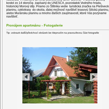
kostol zo 14 storočia zapísaný do UNESCA, pozostatok Vodného hradu,
historický Morový stĺp. Priamo zo Štítnika vedie turistická značka na Plešivec
planinu, cyklotrasy do okolia, ďalej možnosť navštíviť krasovú Silickú planinu,
alebo Muránsku planinu a mnoho ďalších zaujímavostí, ktoré Vás pozývame
navštíviť.
Pronájem apartmánu - Fotogalerie
Tip: zobrazit další/předchozí obrázek lze klepnutím na pravou/levou část fotografie