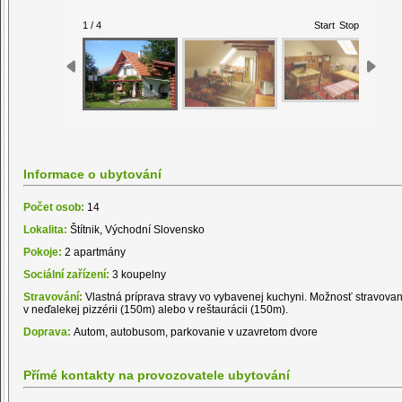
1 / 4
Start
Stop
Informace o ubytování
Počet osob:
14
Lokalita:
Štítnik, Východní Slovensko
Pokoje:
2 apartmány
Sociální zařízení:
3 koupelny
Stravování:
Vlastná príprava stravy vo vybavenej kuchyni. Možnosť stravovan
v neďalekej pizzérii (150m) alebo v reštaurácii (150m).
Doprava:
Autom, autobusom, parkovanie v uzavretom dvore
Přímé kontakty na provozovatele ubytování