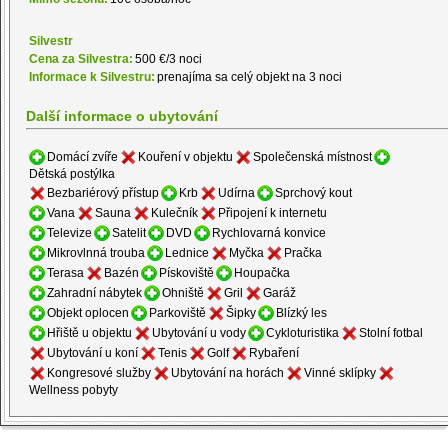
Silvestr
Cena za Silvestra:
500 €/3 noci
Informace k Silvestru:
prenajíma sa celý objekt na 3 noci
Další informace o ubytování
Domácí zvíře
Kouření v objektu
Společenská místnost
Dětská postýlka
Bezbariérový přístup
Krb
Udírna
Sprchový kout
Vana
Sauna
Kulečník
Připojení k internetu
Televize
Satelit
DVD
Rychlovarná konvice
Mikrovlnná trouba
Lednice
Myčka
Pračka
Terasa
Bazén
Pískoviště
Houpačka
Zahradní nábytek
Ohniště
Gril
Garáž
Objekt oplocen
Parkoviště
Šipky
Blízký les
Hřiště u objektu
Ubytování u vody
Cykloturistika
Stolní fotbal
Ubytování u koní
Tenis
Golf
Rybaření
Kongresové služby
Ubytování na horách
Vinné sklípky
Wellness pobyty