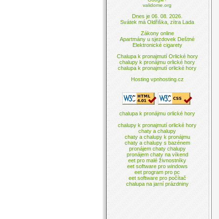
validome.org
Dnes je 06. 08. 2026.
Svátek má Oldřiška, zítra Lada
Zákony online
Apartmány u sjezdovek Deštné
Elektronické cigarety
Chalupa k pronajmutí Orlické hory
chalupy k pronájmu orlické hory
chalupa k pronajmutí orlické hory
Hosting vpnhosting.cz
chalupa k pronájmu orlické hory
chalupy k pronajmutí orlické hory
chaty a chalupy
chaty a chalupy k pronájmu
chaty a chalupy s bazénem
pronájem chaty chalupy
pronájem chaty na víkend
eet pro malé živnostníky
eet software pro windows
eet program pro pc
eet software pro počítač
chalupa na jarní prázdniny