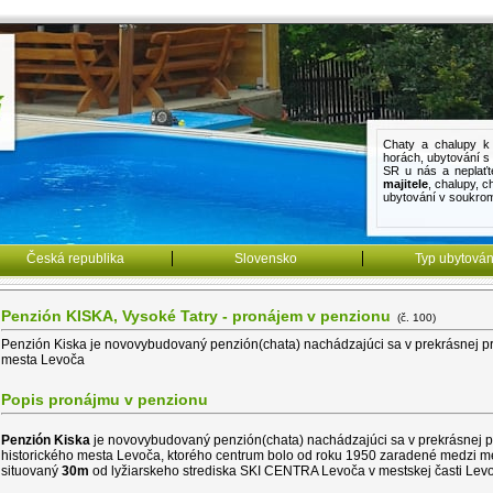
Chaty a chalupy k 
horách
,
ubytování 
SR u nás a neplaťt
majitele
,
chalupy
,
c
ubytování v soukro
Česká republika
Slovensko
Typ ubytován
Penzión KISKA, Vysoké Tatry - pronájem v penzionu
(č. 100)
Penzión Kiska je novovybudovaný penzión(chata) nachádzajúci sa v prekrásnej pr
mesta Levoča
Popis pronájmu v penzionu
Penzión Kiska
je novovybudovaný penzión(chata) nachádzajúci sa v prekrásnej pr
historického mesta Levoča, ktorého centrum bolo od roku 1950 zaradené medzi me
situovaný
30m
od lyžiarskeho strediska SKI CENTRA Levoča v mestskej časti Lev