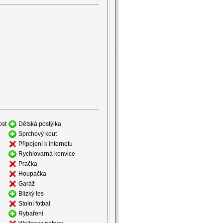
ost
Dětská postýlka
Sprchový kout
Připojení k internetu
Rychlovarná konvice
Pračka
Houpačka
Garáž
Blízký les
Stolní fotbal
Rybaření