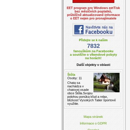
EET program pro Windows eetTisk
bez měsíčních poplatků,
průběžně aktualizované informace
o EET nejen pro pronajímatele
Přidejte se k našim
7832
fanouškům na Facebooku
a soutěžte o víkendové pobyty
na horách!
Další objekty v oblasti
Štôla
Osoby: 11
Chata sa
nachádza v
chatovej osade
obce Štôla.Svojou
polohou ponúka kľud a relax,
blízkosť Vysokých Tatier športové
využitie.
Mapa stránek
Informace o GDPR
Google+