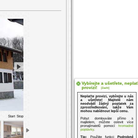
Vybírejte a ušetřete, nepla
provizi!
[Zavřít]
Neplaťte provizi, vybírejte u nás
a ušetřete! Majitelé nám
neodvádí žádný poplatek za
zprostředkování, takže Vám
mohou nabídnout lepší cenu.
Start
Stop
Pobyt domlouváte přímo s
majitelem, můžete oslovit více
pronajímatelů pomocí
hromadné
poptávky
.
Tip:
Použijte funkci
Podrobné