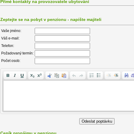
Přímé kontakty na provozovatele ubytování
Zeptejte se na pobyt v penzionu - napište majiteli
Vaše jméno:
Váš e-mail:
Telefon:
Požadovaný termín:
Počet osob:
Ceník pronájmu v penzionu