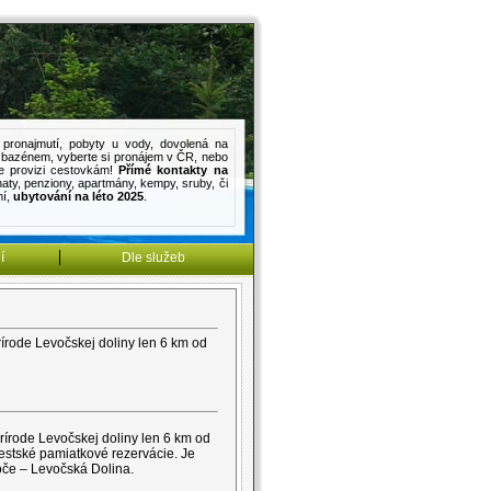
pronajmutí
,
pobyty u vody
,
dovolená na
s bazénem
, vyberte si pronájem v ČR, nebo
e provizi cestovkám!
Přímé kontakty na
haty
,
penziony
,
apartmány
,
kempy
,
sruby
, či
mí
,
ubytování na léto 2025
.
í
Dle služeb
írode Levočskej doliny len 6 km od
írode Levočskej doliny len 6 km od
stské pamiatkové rezervácie. Je
oče – Levočská Dolina.