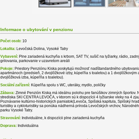
Informace o ubytování v penzionu
Počet osob:
10
Lokalita:
Levočská Dolina, Vysoké Tatry
Vybavení:
Plne zariadená kuchyňa s krbom, SAT TV, sušič na lyžiarky, rádio, zadn
grilovania, parkovanie v uzavretom areáli
Pokoje:
Priestory Penziónu Kiska poskytujú možnosť nadštandardného ubytovania
apartmánoch (predsieň, 2 dvojlôžkové izby, kúpeľňa s toaletou) a 1 dvojlôžkovým
dvojlôžková izba, kúpeľňa s toaletou).
Sociální zařízení:
Kúpeľňa spolu s WC, uteráky, mydlo, poličky
Zábava:
Zimné Penzión Kiska má ideálnu polohu pre fanúšikov zimných športov. 
strediska SKI CENTRA LEVOČA, v ktorom sú k dispozícii 4 lyžiarske vleky na 4 zja
Poznávanie kultúrno-historických pamiatok(Levoča, Spišská kapitula, Spišský hrad
turistiky a cykloturistiky sa ponúka nádherná príroda Levočských vrchov, Národn
parku Vysoké Tatry.
Stravování:
Individuálne, k dispozícii plne zariadená kuchyňa
Doprava:
Individuálna