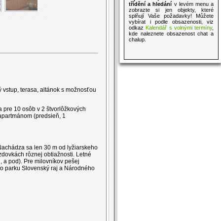
třídění a hledání
v levém menu a
zobrazte si jen objekty, které
splňují Vaše požadavky! Můžete
vybírat i podle obsazenosti, viz
odkaz
Kalendář s volnými termíny
,
kde naleznete obsazenost chat a
chalup.
ý vstup, terasa, altánok s možnosťou
 pre 10 osôb v 2 štvorlôžkových
 apartmánom (predsieň, 1
Nachádza sa len 30 m od lyžiarskeho
zdovkách rôznej obtiažnosti. Letné
, a pod). Pre milovníkov pešej
ého parku Slovenský raj a Národného