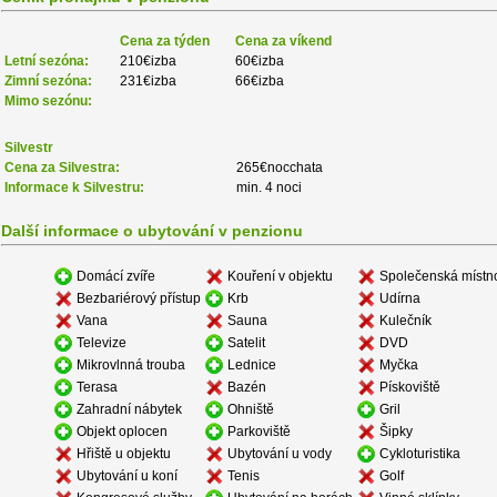
Cena za týden
Cena za víkend
Letní sezóna:
210€izba
60€izba
Zimní sezóna:
231€izba
66€izba
Mimo sezónu:
Silvestr
Cena za Silvestra:
265€nocchata
Informace k Silvestru:
min. 4 noci
Další informace o ubytování v penzionu
Domácí zvíře
Kouření v objektu
Společenská místn
Bezbariérový přístup
Krb
Udírna
Vana
Sauna
Kulečník
Televize
Satelit
DVD
Mikrovlnná trouba
Lednice
Myčka
Terasa
Bazén
Pískoviště
Zahradní nábytek
Ohniště
Gril
Objekt oplocen
Parkoviště
Šipky
Hřiště u objektu
Ubytování u vody
Cykloturistika
Ubytování u koní
Tenis
Golf