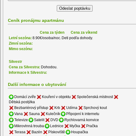
Ceník pronájmu apartmánu
Cena za týden
Cena za víkend
Letní sezóna:
8.90€/osoba/noc.
Deti podľa dohody.
Zimní sezóna:
Mimo sezónu:
Silvestr
Cena za Silvestra:
Dohodou.
Informace k Silvestru:
Další informace o ubytování
Domácí zvíře
Kouření v objektu
Společenská místnost
Dětská postýlka
Bezbariérový přístup
Krb
Udírna
Sprchový kout
Vana
Sauna
Kulečník
Připojení k internetu
Televize
Satelit
DVD
Rychlovarná konvice
Mikrovlnná trouba
Lednice
Myčka
Pračka
Terasa
Bazén
Pískoviště
Houpačka