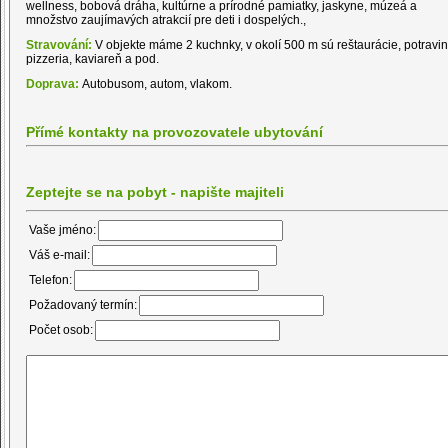
wellness, bobová dráha, kultúrne a prírodné pamiatky, jaskyne, múzeá a
množstvo zaujímavých atrakcií pre deti i dospelých.,
Stravování:
V objekte máme 2 kuchnky, v okolí 500 m sú reštaurácie, potravin
pizzeria, kaviareň a pod.
Doprava:
Autobusom, autom, vlakom.
Přímé kontakty na provozovatele ubytování
Zeptejte se na pobyt - napište majiteli
Vaše jméno:
Váš e-mail:
Telefon:
Požadovaný termín:
Počet osob: