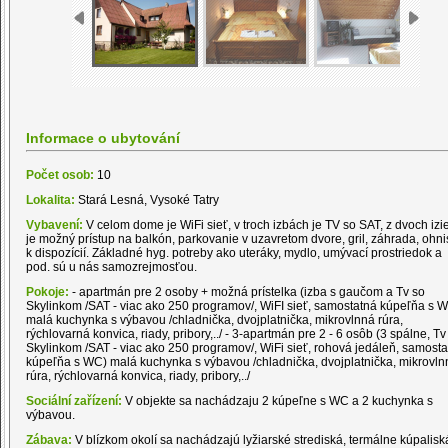
Informace o ubytování
Počet osob:
10
Lokalita:
Stará Lesná, Vysoké Tatry
Vybavení:
V celom dome je WiFi sieť, v troch izbách je TV so SAT, z dvoch izi
je možný prístup na balkón, parkovanie v uzavretom dvore, gril, záhrada, ohn
k dispozícií. Základné hyg. potreby ako uteráky, mydlo, umývací prostriedok a
pod. sú u nás samozrejmosťou.
Pokoje:
- apartmán pre 2 osoby + možná prístelka (izba s gaučom a Tv so
Skylinkom /SAT - viac ako 250 programov/, WiFI sieť, samostatná kúpeľňa s 
malá kuchynka s výbavou /chladnička, dvojplatnička, mikrovlnná rúra,
rýchlovarná konvica, riady, pribory,../ - 3-apartmán pre 2 - 6 osôb (3 spálne, Tv
Skylinkom /SAT - viac ako 250 programov/, WiFi sieť, rohová jedáleň, samost
kúpeľňa s WC) malá kuchynka s výbavou /chladnička, dvojplatnička, mikrovln
rúra, rýchlovarná konvica, riady, pribory,../
Sociální zařízení:
V objekte sa nachádzaju 2 kúpeľne s WC a 2 kuchynka s
výbavou.
Zábava:
V blízkom okolí sa nachádzajú lyžiarské strediská, termálne kúpalisk