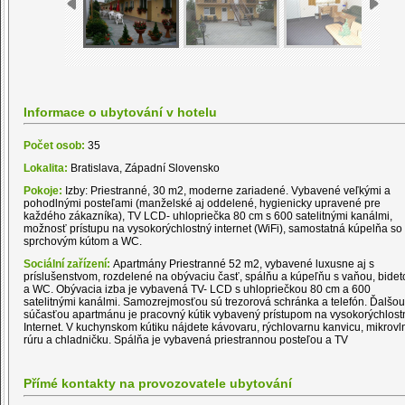
Informace o ubytování v hotelu
Počet osob:
35
Lokalita:
Bratislava, Západní Slovensko
Pokoje:
Izby: Priestranné, 30 m2, moderne zariadené. Vybavené veľkými a
pohodlnými posteľami (manželské aj oddelené, hygienicky upravené pre
každého zákazníka), TV LCD- uhlopriečka 80 cm s 600 satelitnými kanálmi,
možnosť prístupu na vysokorýchlostný internet (WiFi), samostatná kúpelňa so
sprchovým kútom a WC.
Sociální zařízení:
Apartmány Priestranné 52 m2, vybavené luxusne aj s
príslušenstvom, rozdelené na obývaciu časť, spálňu a kúpeľňu s vaňou, bide
a WC. Obývacia izba je vybavená TV- LCD s uhlopriečkou 80 cm a 600
satelitnými kanálmi. Samozrejmosťou sú trezorová schránka a telefón. Ďalšou
súčasťou apartmánu je pracovný kútik vybavený prístupom na vysokorýchlost
Internet. V kuchynskom kútiku nájdete kávovaru, rýchlovarnu kanvicu, mikrovl
rúru a chladničku. Spálňa je vybavená priestrannou posteľou a TV
Přímé kontakty na provozovatele ubytování