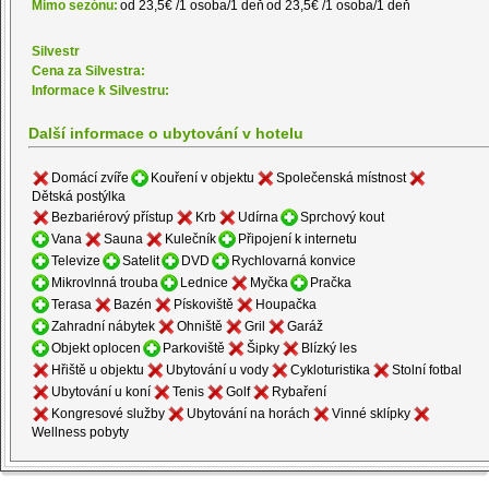
Mimo sezónu:
od 23,5€ /1 osoba/1 deň
od 23,5€ /1 osoba/1 deň
Silvestr
Cena za Silvestra:
Informace k Silvestru:
Další informace o ubytování v hotelu
Domácí zvíře
Kouření v objektu
Společenská místnost
Dětská postýlka
Bezbariérový přístup
Krb
Udírna
Sprchový kout
Vana
Sauna
Kulečník
Připojení k internetu
Televize
Satelit
DVD
Rychlovarná konvice
Mikrovlnná trouba
Lednice
Myčka
Pračka
Terasa
Bazén
Pískoviště
Houpačka
Zahradní nábytek
Ohniště
Gril
Garáž
Objekt oplocen
Parkoviště
Šipky
Blízký les
Hřiště u objektu
Ubytování u vody
Cykloturistika
Stolní fotbal
Ubytování u koní
Tenis
Golf
Rybaření
Kongresové služby
Ubytování na horách
Vinné sklípky
Wellness pobyty