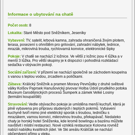
Informace o ubytování na chatě
Počet osob:
8
Lokalita:
Staré Město pod Sněžníkem, Jeseníky
Vybavení:
TV, satelit, krbová kamna, zahrada ohraničená živým plotem,
terasa, posezení s ohništěm pro grilování, zahradní nábytek, lednice,
mrazák, mikrovlná trouba, rychlovarná konvice, elektronické šipky
Pokoje:
V chatě se nachází 2 ložnice. Ve větší z ložnic jsou 4 lůžka a v
menší 3 lůžka. Pro větší skupiny je k dispozici i pohodlná rozkládací
sedačka v obývacím pokoji.
Sociální zařízení:
V přízemí se nachází společně se záchodem koupelna
s vanou s teplou vodou, zrcadlem a poličkami.
Zábava:
Králický Sněžník a pramen Moravy Pevnůstky z druhé světové
války Kolšov Paprsek Hanušovický pivovar Holba Údolí prudkého potoka
Muzeum čarodějnických procesů Šumperk a zámek Velké Losiny
(termální koupaliště)
Stravování:
Vedle obývacího pokoje je umístěna menší kuchyň, která je
plně vybavena pro přípravu studených i teplých pokrmů. Vybavení
kuchyně tvoří mimo jiné elektrický sporák s troubou, ledničku s
mrazákem, varnou konvici, mikrovlnou troubu, překapávač. Nedaleko
chaty je horský hotel Sněženka, kde kromě bowlingu a bazénu můžete
navštívit i místní restauraci. Nové vzniklá restaurace Kolovna rovněž
nabízí nabídku kvalitních jídel. Ve Ski areálu Králičák se nachází
občerstvení přímo u vleku.