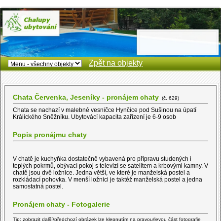
Zpět na objekty
Chata Červenka, Jeseníky - pronájem chaty
(č. 629)
Chata se nachazí v malebné vesničce Hynčice pod Sušinou na úpatí
Králického Sněžníku. Ubytovácí kapacita zařízení je 6-9 osob
Popis pronájmu chaty
V chatě je kuchyňka dostatečně vybavená pro přípravu studených i
teplých pokrmů, obývací pokoj s televizí se satelitem a krbovými kamny. V
chatě jsou dvě ložnice. Jedna větší, ve které je manželská postel a
rozkládací pohovka. V menší ložnici je taktéž manželská postel a jedna
samostatná postel.
Pronájem chaty - Fotogalerie
Tip: zobrazit další/předchozí obrázek lze klepnutím na pravou/levou část fotografie