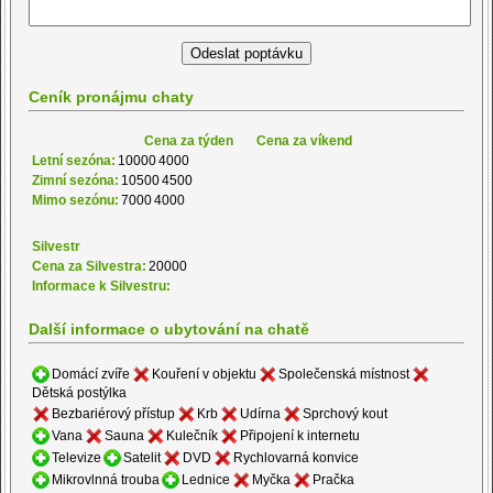
Ceník pronájmu chaty
Cena za týden
Cena za víkend
Letní sezóna:
10000
4000
Zimní sezóna:
10500
4500
Mimo sezónu:
7000
4000
Silvestr
Cena za Silvestra:
20000
Informace k Silvestru:
Další informace o ubytování na chatě
Domácí zvíře
Kouření v objektu
Společenská místnost
Dětská postýlka
Bezbariérový přístup
Krb
Udírna
Sprchový kout
Vana
Sauna
Kulečník
Připojení k internetu
Televize
Satelit
DVD
Rychlovarná konvice
Mikrovlnná trouba
Lednice
Myčka
Pračka