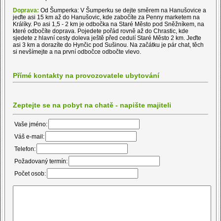
Doprava:
Od Šumperka: V Šumperku se dejte směrem na Hanušovice a
jeďte asi 15 km až do Hanušovic, kde zabočíte za Penny marketem na
Králíky. Po asi 1,5 - 2 km je odbočka na Staré Město pod Sněžníkem, na
které odbočíte doprava. Pojedete pořád rovně až do Chrastic, kde
sjedete z hlavní cesty doleva ještě před cedulí Staré Město 2 km. Jeďte
asi 3 km a dorazíte do Hynčic pod Sušinou. Na začátku je pár chat, těch
si nevšímejte a na první odbočce odbočte vlevo.
Přímé kontakty na provozovatele ubytování
Zeptejte se na pobyt na chatě - napište majiteli
Vaše jméno:
Váš e-mail:
Telefon:
Požadovaný termín:
Počet osob: