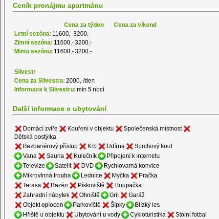
Ceník pronájmu apartmánu
Cena za týden
Cena za víkend
Letní sezóna:
11600,-
3200,-
Zimní sezóna:
11600,-
3200,-
Mimo sezónu:
11600,-
3200,-
Silvestr
Cena za Silvestra:
2000,-/den
Informace k Silvestru:
min 5 nocí
Další informace o ubytování
Domácí zvíře
Kouření v objektu
Společenská místnost
Dětská postýlka
Bezbariérový přístup
Krb
Udírna
Sprchový kout
Vana
Sauna
Kulečník
Připojení k internetu
Televize
Satelit
DVD
Rychlovarná konvice
Mikrovlnná trouba
Lednice
Myčka
Pračka
Terasa
Bazén
Pískoviště
Houpačka
Zahradní nábytek
Ohniště
Gril
Garáž
Objekt oplocen
Parkoviště
Šipky
Blízký les
Hřiště u objektu
Ubytování u vody
Cykloturistika
Stolní fotbal