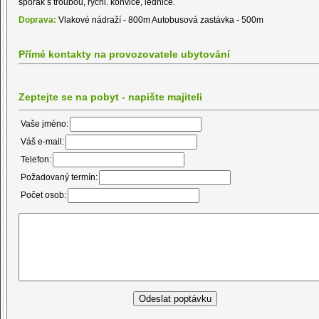
sporák s troubou, rychl. konvice, lednice.
Doprava:
Vlakové nádraží - 800m Autobusová zastávka - 500m
Přímé kontakty na provozovatele ubytování
Zeptejte se na pobyt - napište majiteli
Vaše jméno:
Váš e-mail:
Telefon:
Požadovaný termín:
Počet osob: