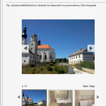
Tip: zobrazit další/předchozí obrázek lze klepnutím na pravou/levou část fotografie
1 / 4
Start
Stop