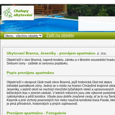
Zpět na objekty
Ubytovaní Branna, Jeseníky - pronájem apartmánu
(č. 254)
Objekt leží v obci Branná, naproti kostelu, zámku a v těsném sousedství hradu
Smluvní ceny - zašlete si cenovou poptávku.
Popis pronájmu apartmánu
Objekt leží v okrajové části malé obce Branná, jejíž historická část má status
městské památkové zóny. Jedná se o místo na hranici Chráněné krajinné obla
Jeseníky, v jejímž okolí se nachází množství lyžařských vleků a upravovaných
běžeckých tras v zimním období. V letních měsících jsou zde výborné podmínk
cykloturistice a pěší turistice. Všude jsou dobře značené cesty, ať je to na Šerá
Keprník a jiné vrcholy jesenických hor nebo naučná turistická trasa Pasák, kte
je plná přírodních, historických a jiných zajímavostí.
Pronájem apartmánu - Fotogalerie