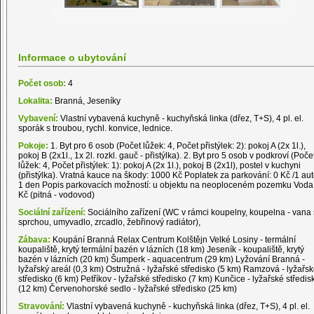
Informace o ubytování
Počet osob:
4
Lokalita:
Branná, Jeseníky
Vybavení:
Vlastní vybavená kuchyně - kuchyňská linka (dřez, T+S), 4 pl. el.
sporák s troubou, rychl. konvice, lednice.
Pokoje:
1. Byt pro 6 osob (Počet lůžek: 4, Počet přistýlek: 2): pokoj A (2x 1l.),
pokoj B (2x1l., 1x 2l. rozkl. gauč - přistýlka). 2. Byt pro 5 osob v podkroví (Poče
lůžek: 4, Počet přistýlek: 1): pokoj A (2x 1l.), pokoj B (2x1l), postel v kuchyni
(přistýlka). Vratná kauce na škody: 1000 Kč Poplatek za parkování: 0 Kč /1 aut
1 den Popis parkovacích možností: u objektu na neoploceném pozemku Voda
Kč (pitná - vodovod)
Sociální zařízení:
Sociálního zařízení (WC v rámci koupelny, koupelna - vana
sprchou, umyvadlo, zrcadlo, žebřinový radiátor),
Zábava:
Koupání Branná Relax Centrum Kolštějn Velké Losiny - termální
koupaliště, krytý termální bazén v lázních (18 km) Jeseník - koupaliště, krytý
bazén v lázních (20 km) Šumperk - aquacentrum (29 km) Lyžování Branná -
lyžařský areál (0,3 km) Ostružná - lyžařské středisko (5 km) Ramzová - lyžařs
středisko (6 km) Petříkov - lyžařské středisko (7 km) Kunčice - lyžařské středis
(12 km) Červenohorské sedlo - lyžařské středisko (25 km)
Stravování:
Vlastní vybavená kuchyně - kuchyňská linka (dřez, T+S), 4 pl. el.