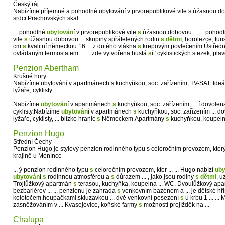
Český ráj
Nabízíme příjemné a pohodlné ubytování v prvorepublikové vile s úžasnou 
srdci Prachovských skal.
... pohodlné
ubytován
í v prvorepublikové vile
s
úžasnou dobovou ... ... pohod
vile
s
úžasnou dobovou ... skupiny spřátelených rodin
s
dětmi
, horolezce, turis
cm
s
kvalitní německou 16 ... z dutého vlákna
s
krepovým povlečením.Ústředn
ovládaným termostatem ... ... zde vytvořena hustá
s
íť cyklistických stezek, plavc
Penzion Abertham
Krušné hory
Nabízíme ubytování v apartmánech s kuchyňkou, soc. zařízením, TV-SAT. Ideál
lyžaře, cyklisty.
Nabízíme
ubytován
í v apartmánech
s
kuchyňkou, soc. zařízením, ... í dovolen
cyklisty.Nabízíme
ubytován
í v apartmánech
s
kuchyňkou, soc. zařízením ... d
lyžaře, cyklisty, ... blízko hranic
s
Německem.Apartmány
s
kuchyňkou, koupel
Penzion Hugo
Střední Čechy
Penzion Hugo je stylový penzion rodinného typu s celoročním provozem, kter
krajině u Monínce
... ý penzion rodinného typu
s
celoročním provozem, kter ... ... Hugo nabízí
uby
ubytován
í
s
rodinnou atmosférou a
s
důrazem ... , jako jsou rodiny
s
dětmi
, u
Trojlůžkový apartmán
s
terasou, kuchyňka, koupelna ... WC. Dvoulůžkový ap
bezbariérov ... ... penzionu je zahrada
s
venkovním bazénem a ... je dětské hř
kolotočem,houpačkami,skluzavkou ... dvě venkovní posezení
s
u krbu 1 ... ..
zasněžováním v ... Kvasejovice, koňské farmy
s
možností projížděk na ...
Chalupa