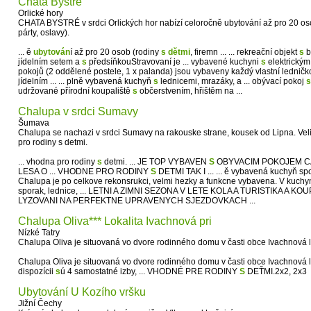
Chata Bystré
Orlické hory
CHATA BYSTRÉ v srdci Orlických hor nabízí celoročně ubytování až pro 20 osob
párty, oslavy).
... ě
ubytován
í až pro 20 osob (rodiny
s
dětmi
, firemn ... ... rekreační objekt
s
b
jídelním setem a
s
předsíňkouStravovaní je ... vybavené kuchyni
s
elektrickým 
pokojů (2 oddělené postele, 1 x palanda) jsou vybaveny každý vlastní ledničko
jídelním ... ... plně vybavená kuchyň
s
lednicemi, mrazáky, a ... obývací pokoj
s
udržované přírodní koupaliště
s
občerstvením, hřištěm na ...
Chalupa v srdci Sumavy
Šumava
Chalupa se nachazi v srdci Sumavy na rakouske strane, kousek od Lipna. Veli
pro rodiny s detmi.
... vhodna pro rodiny
s
detmi. ... JE TOP VYBAVEN
S
OBYVACIM POKOJEM CA 
LESA O ... VHODNE PRO RODINY
S
DETMI TAK I ... ... ě vybavená kuchyň s
Chalupa je po celkove rekonsrukci, velmi hezky a funkcne vybavena. V kuchyn
sporak, lednice, ... LETNI A ZIMNI SEZONA V LETE KOLA A TURISTIKA A KO
LYZOVANI NA PERFEKTNE UPRAVENYCH SJEZDOVKACH ...
Chalupa Oliva*** Lokalita Ivachnová pri
Nízké Tatry
Chalupa Oliva je situovaná vo dvore rodinného domu v časti obce Ivachnová
Chalupa Oliva je situovaná vo dvore rodinného domu v časti obce Ivachnová
dispozícii
s
ú 4 samostatné izby, ... VHODNÉ PRE RODINY
S
DEŤMI.2x2, 2x3
Ubytování U Kozího vršku
Jižní Čechy