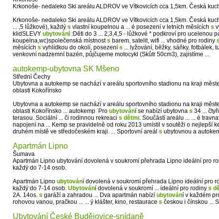
Krkonoše- nedaleko Ski areálu ALDROV ve Vítkovicích cca 1,5km. Česká kuch
Krkonoše- nedaleko Ski areálu ALDROV ve Vítkovicích cca 1,5km. Česká kuc
... ,5 lůžkové), každý
s
vlastní koupelnou a ... é posezení v letních měsících
s
v
klidSLEVY
ubytován
í :Děti do 3 ... 2,3,4,5 - lůžkové * podkroví pro ucelenou par
koupelna,wc)společenská místnost
s
barem, satelit, wifi ... vhodné pro rodiny
měsících
s
vyhlídkou do okolí, posezení
s
... lyžování, běžky, sáňky, fotbálek, tur
venkovní nadzemní bazén, půjčujeme motocykl (Skůtr 50cm3), zajistíme ...
autokemp-ubytovna SK Mšeno
Střední Čechy
Ubytovna a autokemp se nachází v areálu sportovního stadionu na kraji měs
oblasti Kokořínsko
Ubytovna a autokemp se nachází v areálu sportovního stadionu na kraji měs
oblasti Kokořínsko ... autokemp Pro
ubytován
í se nabízí ubytovna
s
34 ... čty
terasou. Sociální ... či rodinnou rekreaci
s
dětmi
. Součástí areálu ... ... é trav
napojení na ... Kemp se pravidelně od roku 2013 umístil v soutěži o nejlepší
druhém místě ve středočeském kraji. ... Sportovní areál
s
ubytovnou a autokem
Apartmán Lipno
Šumava
Apartmán Lipno ubytování dovolená v soukromí přehrada Lipno ideální pro ro
každý do 7-14 osob.
Apartmán Lipno
ubytován
í dovolená v soukromí přehrada Lipno ideální pro 
každý do 7-14 osob.
Ubytován
í dovolená v soukromí ... ideální pro rodiny
s
d
2A. 14os.
s
garáží a zahradou ... Dva apartmán nabízí
ubytován
í v každém pro
rohovou vanou, pračkou ... ... ý klášter, kino, restaurace
s
českou i čínskou ...
Ubytování České Budějovice-snídaně