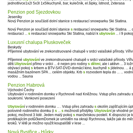
jednotlivce1x2l 5x3l 1x5lkuchyně, bar, kulečník, el.šipky, ístnost, 2xterasa
Penzion pod Sjezdovkou
Jeseníky
Nový Penzion je součástí dolní stanice s restaurací snowparku Ski Slatina.
Nový Penzion je součástí dolní stanice
s
restaurací snowparku Ski Slatina. ... 
restaurací ...
s
restaurací snowparku Ski Slatina, nabízí k
ubytován
... í 9 poko
Luxusní chalupa Pluskoveček
Beskydy
Příjemné ubytování ve zrekonstruované chalupě v srdci valašské přírody. Vířivka
Příjemné
ubytován
í ve zrekonstruované chalupě v srdci valašské přírody. Vířiv
děti.
Ubytován
í přímo v srdci ... é nejen pro rodiny
s
dětmi
, ale i aktivn ... 3 lo
obývací pokoj
s
krbem a BTV-SAT-DVD-domácí kino, kuchyně
s
jídelnou. ... 
masážním bazénem SPA ... celém objektu. Krb
s
rozvodem tepla do ... ... vod
vodou ... Sauna
Penzion Habrová
Východní Čechy
Ubytování v rodinném domku v Rychnově nad Kněžnou. Vstup přes zahradu s 
soukromí. Venkovní posezení
Ubytován
í v rodinném domku ... . Vstup přes zahradu
s
okolím zajišťujícím úpl
polovině rodinného domku (i
s
...
s
možností přistýlky.
Ubytován
í je vhodné p
pokoj, možnost 3 lidé. Jeden malý pokoj
s
manželskou postelí. K dispozici je k
protékajícím potůčkemDomek je umístěn na okraji Rychnova, takže jak do města
kroků. V létě je možno využít koupaliště v lese ...
Nová Bystřice - Hůrky