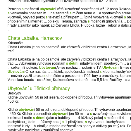
Penzion s možností ubytování větší uzavřené společnosti-až 12 osob.
Penzion
s
možností
ubytován
í větší uzavřené společnosti-až 12 osob.Rekre
s
venkovním posezením ... na zahradě
s
míčem nebo v ... a sportovního areá
kuchyně, obývací pokoj
s
televizí a přístupem ... í plně vybavená kuchyně
s
ob
připojením na internet, ... objektu. Terasa, zahrada
s
možností grilování a ... 
hrady a zámky, jako například Červena Lhota, Hluboká, lázně Třeboň a další
...
Chata Labaika, Harrachov
Krkonoše
Chata Labaika je na polosamotě, ale zároveň v blízkosti centra Harrachova, 
tratí.
Chata Labaika je na polosamotě, ale zároveň v blízkosti centra Harrachova, 
tratí. ... vybavením vyhovuje rodinám
s
dětmi
, mladým lidem, sportovcům ... a
... celkem 8 pokojů.
Ubytován
í A - se nacház ... pokoji je TV.
Ubytován
í B - se
Ubytován
í C- se nacház ... ... lůžek, společenská místnost
s
krbem a kuchyňsko
... možné využít terasu
s
ohništěm a posezením. Pěší túry a procházky: k pram
Voseckou boudu - cca 8 km, Krakonošova snídaně - cca 5,5 km, Ručičky - cca .
Ubytování u Těrlické přehrady
Beskydy
Klidné ubytování 50 m od jezera, obklopené přírodou. Tři vybavené apartmány
450 Kč
Klidné
ubytován
í 50 m od jezera, obklopené přírodou. Tři vybavené apartmán
- 450 Kč Klidné a pohodlné
ubytován
í jen 50 m ... a
s
uzavřeným parkovištem.
k rekreaci rodin
s
dětmi
(jako u babičky ... ... 4-lůžkový pokoj
s
možností 4 ... ,
kuchyňkou, jídeln ... lůžkový pokoj
s
1 přistýlkou,
s
vybavenou kuchyňskou ... ..
tenisové kurty ... V okolí je mnoho možností pro sporty a aktivity po celý rok. 
Navíc vám nabízíme k zapůjčení sportovní ...