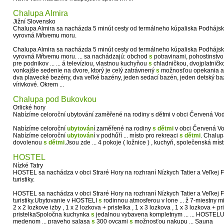
Chalupa Almira
Jižní Slovensko
Chalupa Almira sa nacházda 5 minút cesty od termálneho kúpaliska Podhájsk
vyrovná Mŕtvemu moru.
Chalupa Almira sa nacházda 5 minút cesty od termálneho kúpaliska Podhájsk
vyrovná Mŕtvemu moru. ... sa nachádzajú: obchod
s
potravinami, pohostinstvo 
pre podnikov ... ... á televíziou, vlastnou kuchyňou
s
chladničkou, dvojplatničkou
vonkajšie sedenie na dvore, ktorý je celý zatrávnený
s
možnosťou opekania a g
dva plavecké bezény, dva veľké bazény, jeden sedací bazén, jeden detský b
vírivkové. Okrem ...
Chalupa pod Bukovkou
Orlické hory
Nabízíme celoroční ubytování zaměřené na rodiny s dětmi v obci Červená V
Nabízíme celoroční
ubytován
í zaměřené na rodiny
s
dětmi
v obci Červená V
Nabízíme celoroční
ubytován
í v podhůří ... místo pro rekreaci
s
dětmi
. Chalup
dovolenou
s
dětmi
.Jsou zde ... 4 pokoje ( ložnice ) , kuchyň, společenská mís
HOSTEL
Nízké Tatry
HOSTEL sa nachádza v obci Straré Hory na rozhraní Nízkych Tatier a Veľkej Fa
turistiky.
HOSTEL sa nachádza v obci Straré Hory na rozhraní Nízkych Tatier a Veľkej 
turistiky.Ubytovanie v HOSTELI
s
rodinnou atmosferou v lone ... ž 7-miestny 
2 x 2 lozkove izby , 1 x 2 lozkova + pristelka , 1 x 3 lozkova , 1 x 3 lozkova + pr
pristelkaSpoločna kuchynka
s
jedalnou vybavena kompletnym ... ... HOSTELU
medenom ... praveho salasa
s
300 ovcami
s
možnosťou nakupu ... Sauna