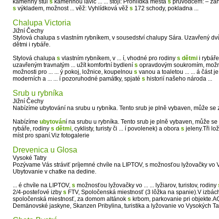
kamenný stůl
s
kamennou lavic ... ... stojí: Prohlídka města
s
průvodcem: – zahr
s
výkladem, možnost ... věž: Vyhlídková věž
s
172 schody, pokladna ...
Chalupa Victoria
Jižní Čechy
Stylová chalupa s vlastním rybníkem, v sousedství chalupy Sára. Uzavřený dvů
dětmi i rybáře.
Stylová chalupa
s
vlastním rybníkem, v ... í, vhodné pro rodiny
s
dětmi
i rybář
uzavřeným travnatým ... užít komfortní bydlení
s
opravdovým soukromím, možnos
možnosti pro ... ... ý pokoj, ložnice, koupelnou
s
vanou a toaletou ... ... á část 
moderních a ... ... í pozoruhodné památky, spjaté
s
historií našeho národa ...
Srub u rybníka
Jižní Čechy
Nabízíme ubytování na srubu u rybníka. Tento srub je plně vybaven, může se 
Nabízíme
ubytován
í na srubu u rybníka. Tento srub je plně vybaven, může se 
rybáře, rodiny
s
dětmi
, cyklisty, turisty či ... í povolenek) a obora
s
jeleny.Tři lo
míst pro spaní.Viz fotogalerie
Drevenica u Glosa
Vysoké Tatry
Pozývame Vás stráviť príjemné chvíle na LIPTOV, s možnosťou lyžovačky
Ubytovanie v chatke na dedine.
... é chvíle na LIPTOV,
s
možnosťou lyžovačky vo ... ... lyžiarov, turistov, rodiny
2/4-posteľové izby
s
FTV, Spoločenská miestnosť (3 lôžka na spanie).V izbác
spoločenská miestnosť, za domom altánok
s
krbom, parkovanie pri objekt
Demänovské jaskyne, Skanzen Pribylina, turistika a lyžovanie vo Vysokých Tatr