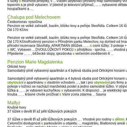
4 lůžky
s
možností přistýlky, v ... Vlastní ubytovací prostory mají samostatný v
topením a je plně vybaven. V jídelně je televizní přijímač, ... ... vybavené dětsk
houpačkami a ...
Chalupa pod Melechovem
Českomorav. vysočina
Penzion ve velké zahradě, bazén, blízko lesy a peřeje Stvořidla. Celkem 16 lů
Od 170 Kč/os
Penzion ve velké zahradě, bazén, blízko lesy a peřeje Stvořidla. Celkem 16 lů
Od 170 Kč/osRodinný penzion v Přírodním parku Melechov, na dohled od hra
přírodní rezervace Stvořidla. APARTMÁN (8lůžek ... ...
s
osmi lůžky: 3 pokoje 
s
WC. Vybaven ... DVOULŮŽKOVÝ POKOJ
s
přistýlkou - sprcha, ... ... vhodná
Přijedeme ... ... , běžecké stopy, sjezdovka
s
večerním osvětlením 6 ...
Penzion Marie Magdalenka
Orlické hory
Samostatný plně vybavený apartmán a 4 bytová studia pod Orlickými horami 
Samostatný plně vybavený apartmán a 4 bytová studia pod Orlickými horami u
ubytován
í v apartmánu
s
vlastním vchodem ... , tak i pro
ubytován
í pro firmy 
pokoje v ložnici se nachází manželská postel a jedno samostné lůžko. V obýv
lůžka a ... ... je vybaven kuchyňkou
s
vybavením. K dispozici ... je elektrický s
trouba ... ... krásné chvíle prožívat
s
Vámi zcela zdarma ... Sauna
Matfyz
Krušné hory
37 lůžek v devíti tří až pěti lůžkových pokojích
37 lůžek v devíti tří až pěti lůžkových pokojích ... . Vhodné pro rodiny
s
dětmi
. 
Celoroční dostupnost
s
parkováním u objektu. ... magistrálu, Biatlonový areál