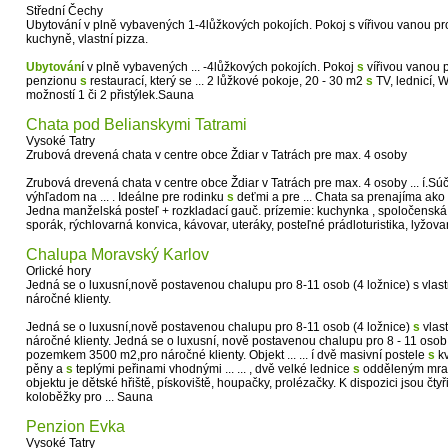
Střední Čechy
Ubytování v plně vybavených 1-4lůžkových pokojích. Pokoj s vířivou vanou pr
kuchyně, vlastní pizza.
Ubytován
í v plně vybavených ... -4lůžkových pokojích. Pokoj
s
vířivou vanou p
penzionu
s
restaurací, který se ... 2 lůžkové pokoje, 20 - 30 m2
s
TV, lednicí, 
možností 1 či 2 přistýlek.Sauna
Chata pod Belianskymi Tatrami
Vysoké Tatry
Zrubová drevená chata v centre obce Ždiar v Tatrách pre max. 4 osoby
Zrubová drevená chata v centre obce Ždiar v Tatrách pre max. 4 osoby ... í.Sú
výhľadom na ... . Ideálne pre rodinku
s
deťmi a pre ... Chata sa prenajíma ako 
Jedna manželská posteľ + rozkladací gauč. prízemie: kuchynka , spoločenská ..
sporák, rýchlovarná konvica, kávovar, uteráky, posteľné prádloturistika, lyžova
Chalupa Moravský Karlov
Orlické hory
Jedná se o luxusní,nově postavenou chalupu pro 8-11 osob (4 ložnice) s vl
náročné klienty.
Jedná se o luxusní,nově postavenou chalupu pro 8-11 osob (4 ložnice)
s
vlas
náročné klienty. Jedná se o luxusní, nově postavenou chalupu pro 8 - 11 osob 
pozemkem 3500 m2,pro náročné klienty. Objekt ... ... í dvě masivní postele
s
kv
pěny a
s
teplými peřinami vhodnými ... ... , dvě velké lednice
s
odděleným mrazá
objektu je dětské hřiště, pískoviště, houpačky, prolézačky. K dispozici jsou čty
koloběžky pro ... Sauna
Penzion Evka
Vysoké Tatry