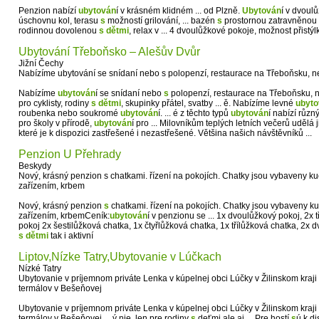
Penzion nabízí
ubytován
í v krásném klidném ... od Plzně.
Ubytován
í v dvoul
úschovnu kol, terasu
s
možností grilování, ... bazén
s
prostornou zatravněnou
rodinnou dovolenou
s
dětmi
, relax v ... 4 dvoulůžkové pokoje, možnost přistý
Ubytování Třeboňsko – Alešův Dvůr
Jižní Čechy
Nabízíme ubytování se snídaní nebo s polopenzí, restaurace na Třeboňsku, 
Nabízíme
ubytován
í se snídaní nebo
s
polopenzí, restaurace na Třeboňsku, n
pro cyklisty, rodiny
s
dětmi
, skupinky přátel, svatby ... ě. Nabízíme levné
ubyt
roubenka nebo soukromé
ubytován
í. ... é z těchto typů
ubytován
í nabízí různý
pro školy v přírodě,
ubytován
í pro ... Milovníkům teplých letních večerů udělá 
které je k dispozici zastřešené i nezastřešené. Většina našich návštěvníků ...
Penzion U Přehrady
Beskydy
Nový, krásný penzion s chatkami. řízení na pokojích. Chatky jsou vybaveny 
zařízením, krbem
Nový, krásný penzion
s
chatkami. řízení na pokojích. Chatky jsou vybaveny 
zařízením, krbemCeník:
ubytován
í v penzionu se ... 1x dvoulůžkový pokoj, 2x t
pokoj 2x šestilůžková chatka, 1x čtyřlůžková chatka, 1x třílůžková chatka, 2x dvo
s
dětmi
tak i aktivní
Liptov,Nízke Tatry,Ubytovanie v Lúčkach
Nízké Tatry
Ubytovanie v príjemnom priváte Lenka v kúpelnej obci Lúčky v Žilinskom kra
termálov v Bešeňovej
Ubytovanie v príjemnom priváte Lenka v kúpelnej obci Lúčky v Žilinskom kra
termálov v Bešeňovej ... ý nie len pre rodiny
s
deťmi ale aj ... Pre hostí
s
ú k di