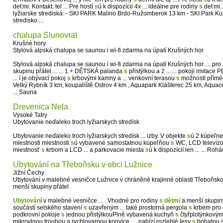
deťmi. Kontakt: tel ... Pre hostí
s
ú k dispozícii 4x ... ideálne pre rodiny
s
deťmi. 
lyžiarske strediská: - SKI PARK Malino Brdo-Ružomberok 13 km - SKI Park Ku
stredisko ...
chalupa Slunovrat
Krušné hory
Stylová alpská chalupa se saunou i wi-fi zdarma na úpatí Krušných hor.
Stylová alpská chalupa se saunou i wi-fi zdarma na úpatí Krušných hor. ... pr
skupinu přátel ... ... 1 + DĚTSKÁ palanda
s
přistýlkou a 2 ... ... pokoji imitace
... í je obývací pokoj
s
krbovými kamny a ... venkovní terasou
s
možností příméh
Velký Rybník 3 km, koupaliště Ostrov 4 km , Aquapark Klášterec 25 km, Aqua
... Sauna
Drevenica Nela
Vysoké Tatry
Ubytovanie neďaleko troch lyžiarskych stredísk
Ubytovanie neďaleko troch lyžiarskych stredísk ... izby. V objekte
s
ú 2 kúpeľne,
miestnosti miestnosti
s
ú vybavené samostatnou kúpeľňou
s
WC, LCD televízor
miestnosť
s
krbom a LCD ... a parkovacie miesta
s
ú k dispozícií len ... ... Ro
Ubytování na Třeboňsku v obci Lužnice
Jižní Čechy
Ubytování v malebné vesničce Lužnice v chráněné krajinné oblasti Třeboňsko
menší skupiny přátel
Ubytován
í v malebné vesničce ... . Vhodné pro rodiny
s
dětmi
a menší skupiny 
součástí selského stavení
s
uzavřeným ... také prostorná pergola
s
krbem pro g
podkrovní pokoje
s
jednou přistýlkouPlně vybavená kuchyň
s
čtyřplotýnkovým
mikrovlnou troubou a rychlovarnou konvice. ... nabízí rozlehlé lesy
s
bohatou sk