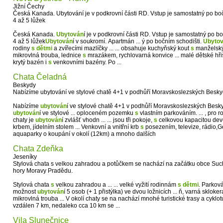
Jižní Čechy
Česká Kanada. Ubytování je v podkrovní části RD. Vstup je samostatný po boč
4 až 5 lůžek
Česká Kanada.
Ubytován
í je v podkrovní části RD. Vstup je samostatný po b
4 až 5 lůžek
Ubytován
í v soukromí. Apartmán ... ý po bočním schodišti.
Ubyto
rodiny
s
dětmi
a zvířecími mazlíčky ... ... obsahuje kuchyňský kout
s
manželským
mikrovlná trouba, lednice
s
mrazákem, rychlovarná konvice ... malé dětské hř
krytý bazén i
s
venkovními bazény. Po ...
Chata Čeladná
Beskydy
Nabízíme ubytování ve stylové chatě 4+1 v podhůří Moravskoslezských Besky
Nabízíme
ubytován
í ve stylové chatě 4+1 v podhůří Moravskoslezských Besk
ubytován
í ve stylové ... oploceném pozemku
s
vlastním parkováním. ... , pro 
chaty je
ubytován
í zvlášť vhodn ... ... jsou tři pokoje,
s
celkovou kapacitou devě
krbem, jídelním stolem ... Venkovní a vnitřní krb
s
posezením, televize, rádio,Golf
aquaparky o koupání v okolí (12km) a mnoho dalších
Chata Zdeňka
Jeseníky
Stylová chata s velkou zahradou a potůčkem se nachází na začátku obce Su
hory Moravy Pradědu.
Stylová chata
s
velkou zahradou a ... ... velké vyžití rodinnám
s
dětmi
. Parková
možnost
ubytován
í 5 osob (+ 1 přistýlka) ve dvou ložnicích ... ň, varná sklo
mikrovlná trouba ... V okolí chaty se na nachází mnohé turistické trasy a cyklotu
vzdálen 7 km, nedaleko cca 10 km se ...
Vila Slunečnice