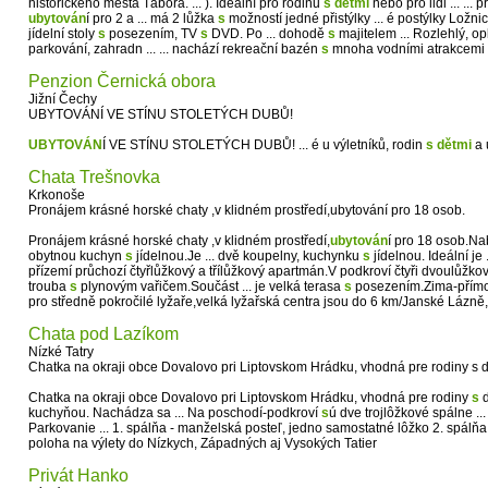
historického města Tábora. ... ). Ideální pro rodinu
s
dětmi
nebo pro lidi ... ..
ubytován
í pro 2 a ... má 2 lůžka
s
možností jedné přistýlky ... é postýlky Ložni
jídelní stoly
s
posezením, TV
s
DVD. Po ... dohodě
s
majitelem ... Rozlehlý, 
parkování, zahradn ... ... nachází rekreační bazén
s
mnoha vodními atrakcemi .
Penzion Černická obora
Jižní Čechy
UBYTOVÁNÍ VE STÍNU STOLETÝCH DUBŮ!
UBYTOVÁN
Í VE STÍNU STOLETÝCH DUBŮ! ... é u výletníků, rodin
s
dětmi
a 
Chata Trešnovka
Krkonoše
Pronájem krásné horské chaty ,v klidném prostředí,ubytování pro 18 osob.
Pronájem krásné horské chaty ,v klidném prostředí,
ubytován
í pro 18 osob.N
obytnou kuchyn
s
jídelnou.Je ... dvě koupelny, kuchynku
s
jídelnou. Ideální je
přízemí průchozí čtyřlůžkový a třílůžkový apartmán.V podkroví čtyři dvoulůžkové
trouba
s
plynovým vařičem.Součást ... je velká terasa
s
posezením.Zima-přímo 
pro středně pokročilé lyžaře,velká lyžařská centra jsou do 6 km/Janské Lázně,
Chata pod Lazíkom
Nízké Tatry
Chatka na okraji obce Dovalovo pri Liptovskom Hrádku, vhodná pre rodiny s 
Chatka na okraji obce Dovalovo pri Liptovskom Hrádku, vhodná pre rodiny
s
d
kuchyňou. Nachádza sa ... Na poschodí-podkroví
s
ú dve trojlôžkové spálne .
Parkovanie ... 1. spálňa - manželská posteľ, jedno samostatné lôžko 2. spálňa
poloha na výlety do Nízkych, Západných aj Vysokých Tatier
Privát Hanko