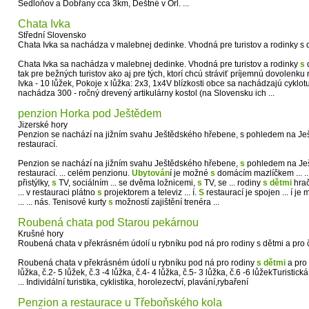
Sedloňov a Dobřany cca 3km, Deštné v Orl. ...
Chata Ivka
Střední Slovensko
Chata Ivka sa nachádza v malebnej dedinke. Vhodná pre turistov a rodinky s 
Chata Ivka sa nachádza v malebnej dedinke. Vhodná pre turistov a rodinky
s
d
tak pre bežných turistov ako aj pre tých, ktorí chcú stráviť príjemnú dovolenku 
Ivka - 10 lůžek, Pokoje x lůžka: 2x3, 1x4V blízkosti obce sa nachádzajú cyklotur
nachádza 300 - ročný drevený artikulárny kostol (na Slovensku ich ...
penzion Horka pod Ještědem
Jizerské hory
Penzion se nachází na jižním svahu Ještědského hřebene, s pohledem na Ješ
restaurací.
Penzion se nachází na jižním svahu Ještědského hřebene,
s
pohledem na Ješ
restaurací. ... celém penzionu.
Ubytován
í je možné
s
domácím mazlíčkem ... ..
přistýlky,
s
TV, sociálním ... se dvěma ložnicemi,
s
TV, se ... rodiny
s
dětmi
hrač
... v restauraci plátno
s
projektorem a televiz ... í.
S
restaurací je spojen ... í je
... ... nás. Tenisové kurty
s
možností zajištění trenéra ...
Roubená chata pod Starou pekárnou
Krušné hory
Roubená chata v překrásném údolí u rybníku pod ná pro rodiny s dětmi a pro 
Roubená chata v překrásném údolí u rybníku pod ná pro rodiny
s
dětmi
a pro 
lůžka, č.2- 5 lůžek, č.3 -4 lůžka, č.4- 4 lůžka, č.5- 3 lůžka, č.6 -6 lůžekTuristická
... Individální turistika, cyklistika, horolezectví, plavání,rybaření
Penzion a restaurace u Třeboňského kola