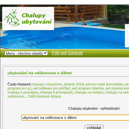
Filtr
eet
Silvestr
ubytování na velikonoce s dětmi
Často hledané:
chalupa s bazénem
,
silvestr 2018
,
eet pro malé živnostníky
,
ee
program pro pc
,
eet software pro počítač
,
eet program zdarma
,
eet zdarma wi
chalupy k pronájmu
,
chalupy k pronajmutí
,
chalupy na horách
,
chalupy na vel
velikonoce
...
Další hledané dotazy
Chalupy ubytování - vyhledávání