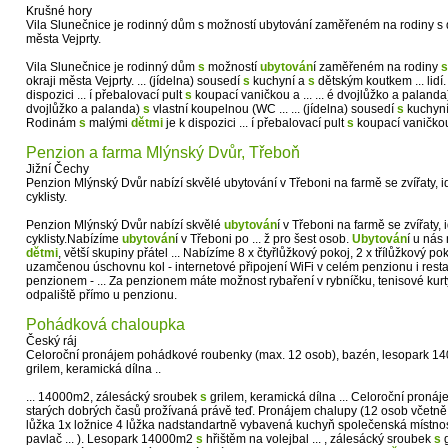
Krušné hory
Vila Slunečnice je rodinný dům s možností ubytování zaměřeném na rodiny s 
města Vejprty.
Vila Slunečnice je rodinný dům
s
možností
ubytován
í zaměřeném na rodiny
s
okraji města Vejprty. ... (jídelna) sousedí
s
kuchyní a
s
dětským koutkem ... lid
dispozici ... í přebalovací pult
s
koupací vaničkou a ... ... é dvojlůžko a paland
dvojlůžko a palanda)
s
vlastní koupelnou (WC ... ... (jídelna) sousedí
s
kuchyn
Rodinám
s
malými
dětmi
je k dispozici ... í přebalovací pult
s
koupací vaničkou 
Penzion a farma Mlýnský Dvůr, Třeboň
Jižní Čechy
Penzion Mlýnský Dvůr nabízí skvělé ubytování v Třeboni na farmě se zvířaty, id
cyklisty.
Penzion Mlýnský Dvůr nabízí skvělé
ubytován
í v Třeboni na farmě se zvířaty,
cyklisty.Nabízíme
ubytován
í v Třeboni po ... ž pro šest osob.
Ubytován
í u nás
dětmi
, větší skupiny přátel ... Nabízíme 8 x čtyřlůžkový pokoj, 2 x třílůžkový 
uzamčenou úschovnu kol - internetové připojení WiFi v celém penzionu i restau
penzionem - ... Za penzionem máte možnost rybaření v rybníčku, tenisové kurty
odpaliště přímo u penzionu.
Pohádková chaloupka
Český ráj
Celoroční pronájem pohádkové roubenky (max. 12 osob), bazén, lesopark 14
grilem, keramická dílna ..
... 14000m2, zálesácký sroubek
s
grilem, keramická dílna ... Celoroční pron
starých dobrých časů prožívaná právě teď. Pronájem chalupy (12 osob včetně dv
lůžka 1x ložnice 4 lůžka nadstandartně vybavená kuchyň společenská místnos
pavlač ... ). Lesopark 14000m2
s
hřištěm na volejbal ... , zálesácký sroubek
s
g