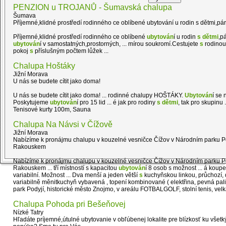
PENZION u TROJANŮ - Šumavská chalupa
Šumava
Příjemné,klidné prostředí rodinného ce oblíbené ubytování u rodin s dětmi,pár
Příjemné,klidné prostředí rodinného ce oblíbené
ubytován
í u rodin
s
dětmi
,p
ubytován
í v samostatných,prostorných, ... mírou soukromí.Cestujete
s
rodinou
pokoj
s
příslušným počtem lůžek ...
Chalupa Hoštáky
Jižní Morava
U nás se budete cítit jako doma!
U nás se budete cítit jako doma! ... rodinné chalupy HOŠTÁKY.
Ubytován
í se 
Poskytujeme
ubytován
í pro 15 lid ... é jak pro rodiny
s
dětmi
, tak pro skupinu 
Tenisové kurty 100m, Sauna
Chalupa Na Návsi v Čížově
Jižní Morava
Nabízíme k pronájmu chalupu v kouzelné vesničce Čížov v Národním parku Pod
Rakouskem
Nabízíme k pronájmu chalupu v kouzelné vesničce Čížov v Národním parku Po
Rakouskem ... tří místností s kapacitou
ubytován
í 8 osob s možnost ... á koup
variabilní. Možnost ... Dva menší a jeden větší
s
kuchyňskou linkou, průchozí, 
variabilně měnitkuchyň vybavená , topení kombinované ( elektřina, pevná pali
park Podyjí, historické město Znojmo, v areálu FOTBALGOLF, stolní tenis, velk
Chalupa Pohoda pri Bešeňovej
Nízké Tatry
Hľadáte príjemné,útulné ubytovanie v obľúbenej lokalite pre blízkosť ku všetk