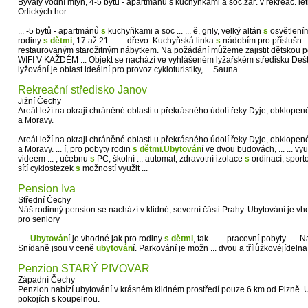
Bývalý vodní mlýn, 4-5 bytů - apartmánů s kuchyňkami a soc.zař. v rekreač. le
Orlických hor
... -5 bytů - apartmánů
s
kuchyňkami a soc ... ... ě, grily, velký altán
s
osvětlením
rodiny
s
dětmi
, 17 až 21 ... ... dřevo. Kuchyňská linka
s
nádobím pro příslušn ..
restaurovaným starožitným nábytkem. Na požádání můžeme zajistit dětskou
WIFI V KAŽDÉM ... Objekt se nachází ve vyhlášeném lyžařském středisku Deš
lyžování je oblast ideální pro provoz cykloturistiky, ... Sauna
Rekreační středisko Janov
Jižní Čechy
Areál leží na okraji chráněné oblasti u překrásného údolí řeky Dyje, obklopené
a Moravy.
Areál leží na okraji chráněné oblasti u překrásného údolí řeky Dyje, obklopené
a Moravy. ... í, pro pobyty rodin
s
dětmi
.
Ubytován
í ve dvou budovách, ... ... v
videem ... , učebnu
s
PC, školní ... automat, zdravotní izolace
s
ordinací, sporto
sítí cyklostezek
s
možností využit ...
Pension Iva
Střední Čechy
Náš rodinný pension se nachází v klidné, severní části Prahy. Ubytování je vho
pro seniory
... .
Ubytován
í je vhodné jak pro rodiny
s
dětmi
, tak ... ... pracovní pobyty. 
Snídaně jsou v ceně
ubytován
í. Parkování je možn ... dvou a třílůžkovéjídeln
Penzion STARÝ PIVOVAR
Západní Čechy
Penzion nabízí ubytování v krásném klidném prostředí pouze 6 km od Plzně. 
pokojích s koupelnou.