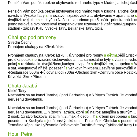
Penzión Vám ponúka pekné ubytovanie rodinného typu v kľudnej a tichej čast
Penzión Vám ponúka pekné ubytovanie rodinného typu v kľudnej a tichej časti
navštívte Vysoké Tatry
s
množstvom zjazdoviek a ... ubytovanie v apartmáne
s
dvojlôžkovej izbe
s
kuchyňou.Našou ... apartmán pre 5 osôb - priestranná kuc
jednosteľová a dvojposteľová izbaparkovisko uzatvorené v záhradeAquapark 
štadión - zápasy KHL, Vysoké Tatry, Belianske Tatry, Spiš,
Chalupa pod prameny
Střední Čechy
Pronájem chalupy na Křivoklátsku
Pronájem chalupy na Křivoklátsku ... ů.Vhodné pro rodiny
s
dětmi
,pěší turisti
protéká potok
s
průzračně čistouvodou a ... ... samostatné byty
s
vlastním vcho
pokoj
s
rozkládacím dvojlůžkem,kuchyn ... v patře
s
dvojlůžkem, koupelna
s
WC
a sat. Volejbalové hřiště, posezení
s
venkovním krbem.Uzavřené parkoviště v
•Restaurace 500m •Půjčovna lodí 700m •Obchod 1km •Centrum obce Roztoky
Křivoklát 3km •Přírodní ...
Chata Jarabá
Nízké Tatry
Nachádza sa na konci Jarabej ( pod Čertovicou) v Nízkych Tatrách. Je vhodná 
nerušenú dovolenku.
Nachádza sa na konci Jarabej ( pod Čertovicou) v Nízkych Tatrách. Je vhodn
nerušenú dovolenku. ... Nízkych Tatrách, ktoré
s
ú najrozľahlejším a druhým ...
2 osôb, 1x štvorlôžková izba: min. 2, max. 4 osôb ... ť
s
krbom prepojená
s
kuc
posedenie). Kuchyňa
s
jedálenským kútom. ... Prístrešok. Ohnisko
s
posedením.
Termálne kúpalisko Lyžovanie Bežkovanie Turistické trasy Cyklistické trasy 
Hotel Petra