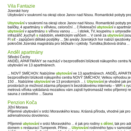
Vila Fantazie
Jizerské hory
Ubytování v soukromí na okraji obce Janov nad Nisou. Romantické pobyty pro 
Ubytován
í v soukromí na okraji obce Janov nad Nisou. Romantické pobyty p
balíčky, 4 apartmány
s
vířivkou, celoroční ... č.Rekreační
ubytován
í v apartm
ubytován
í v apartmánu
s
vířivou vanou ... ... í stolek, TV, koupelnu
s
umyvadlem
infrazářič ,kuchyň
s
nádobím, elektrickým vařičem ... V ceně za
ubytován
í jso
FI
s
íť - zapůjčení dětské postýlky ... Ski areály Jizerských hor nabízí sjezdovky
pokročilé.Jizerská magistrála pro běžkaře i cyklisty. Turistika,Bobová dráha ...
Anděl apartmány
Střední Čechy
ANDĚL APARTMÁNY se nachází v bezprostřední blízkosti nákupního centr
ubytování ve 13 apartmánech.
... NOVÝ SMÍCHOV. Nabízíme
ubytován
í ve 13 apartmánech. ANDĚL APART
bezprostřední blízkosti nákupního centra NOVÝ SMÍCHOV. Velkou výhodou je 
150 ... Nabízíme
ubytován
í ve 13 prostorných ... í.
Ubytován
í je vhodné jak p
prostorách je možnost zdarma připojení k bezdrátovému internetu – WiFi
s
ryc
metrová vířivka vykládaná mozaikou vám zajistí hydromasáž nebo příjemný rel
sauna z cedrového ... Sauna
Penzion Koča
Jižní Morava
Příjemné ubytování v srdci Moravského krasu. Krásná příroda, vhodné jak pro r
adrenalinovou dovolenou.
Příjemné
ubytován
í v srdci Moravského ... é jak pro rodiny
s
dětmi
, tak pro ad
domem
s
restaurací Tumperek. Přímo ...
Ubytován
í rodinného typu v samost