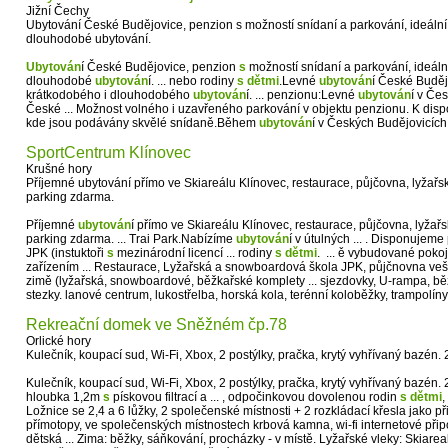
Jižní Čechy
Ubytování České Budějovice, penzion s možností snídaní a parkování, ideální
dlouhodobé ubytování.
Ubytován
í České Budějovice, penzion
s
možností snídaní a parkování, ideáln
dlouhodobé
ubytován
í. ... nebo rodiny
s
dětmi
.Levné
ubytován
í České Buděj
krátkodobého i dlouhodobého
ubytován
í. ... penzionu:Levné
ubytován
í v Čes
České ... Možnost volného i uzavřeného parkování v objektu penzionu. K disp
kde jsou podávány skvělé snídaně.Během
ubytován
í v Českých Budějovicích 
SportCentrum Klínovec
Krušné hory
Příjemné ubytování přímo ve Skiareálu Klínovec, restaurace, půjčovna, lyžař
parking zdarma.
Příjemné
ubytován
í přímo ve Skiareálu Klínovec, restaurace, půjčovna, lyža
parking zdarma. ... Trai Park.Nabízíme
ubytován
í v útulných ... . Disponujem
JPK (instuktoři
s
mezinárodní licencí ... rodiny
s
dětmi
. ... ě vybudované poko
zařízením ... Restaurace, Lyžařská a snowboardová škola JPK, půjčnovna veš
zimě (lyžařská, snowboardové, běžkařské komplety ... sjezdovky, U-rampa, běžk
stezky. lanové centrum, lukostřelba, horská kola, terénní koloběžky, trampolíny, 
Rekreační domek ve Sněžném čp.78
Orlické hory
Kulečník, koupací sud, Wi-Fi, Xbox, 2 postýlky, pračka, krytý vyhřívaný bazén.
Kulečník, koupací sud, Wi-Fi, Xbox, 2 postýlky, pračka, krytý vyhřívaný bazén. 2
hloubka 1,2m
s
pískovou filtrací a ... , odpočinkovou dovolenou rodin
s
dětmi
,
Ložnice se 2,4 a 6 lůžky, 2 společenské místnosti + 2 rozkládací křesla jako p
přímotopy, ve společenských místnostech krbová kamna, wi-fi internetové přip
dětská ... Zima: běžky, sáňkování, procházky - v místě. Lyžařské vleky: Skiare