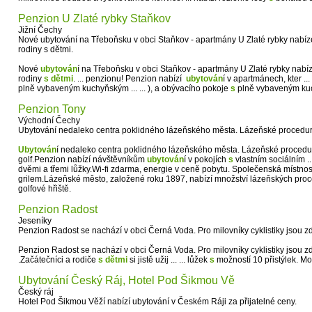
Penzion U Zlaté rybky Staňkov
Jižní Čechy
Nové ubytování na Třeboňsku v obci Staňkov - apartmány U Zlaté rybky nabíze
rodiny s dětmi.
Nové
ubytován
í na Třeboňsku v obci Staňkov - apartmány U Zlaté rybky nabí
rodiny
s
dětmi
. ... penzionu! Penzion nabízí
ubytován
í v apartmánech, kter ..
plně vybaveným kuchyňským ... ... ), a obývacího pokoje
s
plně vybaveným kuc
Penzion Tony
Východní Čechy
Ubytování nedaleko centra poklidného lázeňského města. Lázeňské procedury, hi
Ubytován
í nedaleko centra poklidného lázeňského města. Lázeňské procedury, 
golf.Penzion nabízí návštěvníkům
ubytován
í v pokojích
s
vlastním sociálním .
dvěmi a třemi lůžky.Wi-fi zdarma, energie v ceně pobytu. Společenská místno
grilem.Lázeňské město, založené roku 1897, nabízí množství lázeňských procedu
golfové hřiště.
Penzion Radost
Jeseníky
Penzion Radost se nachází v obci Černá Voda. Pro milovníky cyklistiky jsou 
Penzion Radost se nachází v obci Černá Voda. Pro milovníky cyklistiky jsou zd
.Začátečníci a rodiče
s
dětmi
si jistě užij ... ... lůžek
s
možností 10 přistýlek. M
Ubytování Český Ráj, Hotel Pod Šikmou Vě
Český ráj
Hotel Pod Šikmou Věží nabízí ubytování v Českém Ráji za přijatelné ceny.