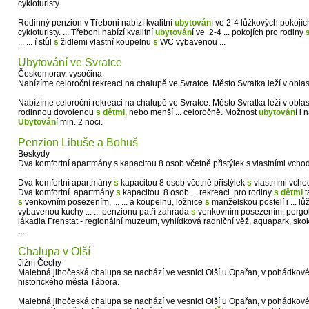
cykloturisty.
Rodinný penzion v Třeboni nabízí kvalitní
ubytován
í ve 2-4 lůžkových pokojíc
cykloturisty. ... Třeboni nabízí kvalitní
ubytován
í ve 2-4 ... pokojích pro rodiny
... ... í stůl
s
židlemi vlastní koupelnu
s
WC vybavenou ...
Ubytování ve Svratce
Českomorav. vysočina
Nabízíme celoroční rekreaci na chalupě ve Svratce. Město Svratka leží v oblas
Nabízíme celoroční rekreaci na chalupě ve Svratce. Město Svratka leží v oblasti
rodinnou dovolenou
s
dětmi
, nebo menší ... celoročně. Možnost
ubytován
í i 
Ubytován
í min. 2 noci.
Penzion Libuše a Bohuš
Beskydy
Dva komfortní apartmány s kapacitou 8 osob včetně přistýlek s vlastními vch
Dva komfortní apartmány
s
kapacitou 8 osob včetně přistýlek
s
vlastními vchod
Dva komfortní apartmány
s
kapacitou 8 osob ... rekreaci pro rodiny
s
dětmi
t
s
venkovním posezením, ... ... a koupelnu, ložnice
s
manželskou postelí i ... lů
vybavenou kuchy ... ... penzionu patří zahrada
s
venkovním posezením, pergolou
lákadla Frenstat - regionální muzeum, vyhlídková radniční věž, aquapark, sko
...
Chalupa v Olší
Jižní Čechy
Malebná jihočeská chalupa se nachází ve vesnici Olší u Opařan, v pohádkové
historického města Tábora.
Malebná jihočeská chalupa se nachází ve vesnici Olší u Opařan, v pohádkové