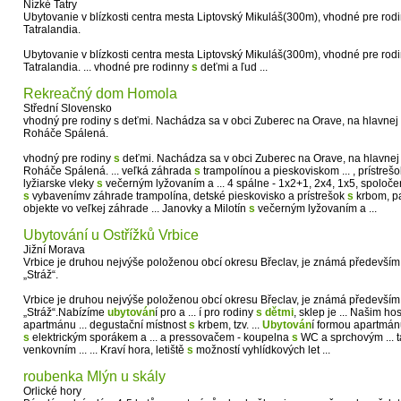
Nízké Tatry
Ubytovanie v blízkosti centra mesta Liptovský Mikuláš(300m), vhodné pre rodi
Tatralandia.
Ubytovanie v blízkosti centra mesta Liptovský Mikuláš(300m), vhodné pre rod
Tatralandia. ... vhodné pre rodinny
s
deťmi a ľud ...
Rekreačný dom Homola
Střední Slovensko
vhodný pre rodiny s deťmi. Nachádza sa v obci Zuberec na Orave, na hlavnej 
Roháče Spálená.
vhodný pre rodiny
s
deťmi. Nachádza sa v obci Zuberec na Orave, na hlavnej t
Roháče Spálená. ... veľká záhrada
s
trampolínou a pieskoviskom ... , prístreš
lyžiarske vleky
s
večerným lyžovaním a ... 4 spálne - 1x2+1, 2x4, 1x5, spoloč
s
vybavenímv záhrade trampolína, detské pieskovisko a prístrešok
s
krbom, p
objekte vo veľkej záhrade ... Janovky a Milotín
s
večerným lyžovaním a ...
Ubytování u Ostřížků Vrbice
Jižní Morava
Vrbice je druhou nejvýše položenou obcí okresu Břeclav, je známá především s
„Stráž“.
Vrbice je druhou nejvýše položenou obcí okresu Břeclav, je známá především s
„Stráž“.Nabízíme
ubytován
í pro a ... í pro rodiny
s
dětmi
, sklep je ... Našim 
apartmánu ... degustační místnost
s
krbem, tzv. ...
Ubytován
í formou apartmánu,
s
elektrickým sporákem a ... a pressovačem - koupelna
s
WC a sprchovým ... 
venkovním ... ... Kraví hora, letiště
s
možností vyhlídkových let ...
roubenka Mlýn u skály
Orlické hory