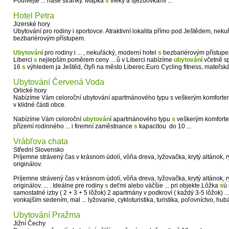
Podívejte ... naše stránky. Mapka
s
vleky a sjezdovkami ...
Hotel Petra
Jizerské hory
Ubytování pro rodiny i sportovce. Atraktivní lokalita přímo pod Ještědem, neku
bezbariérovým přístupem.
Ubytován
í pro rodiny i ... , nekuřácký, moderní hotel
s
bezbariérovým přístu
Liberci
s
nejlepším poměrem ceny ... ů v Liberci nabízíme
ubytován
í včetně s
16
s
výhledem ja Ještěd, čtyři na město Liberec.Euro Cycling fitness, mateřs
Ubytování Červená Voda
Orlické hory
Nabízíme Vám celoroční ubytování apartmánového typu s veškerým komfort
v klidné části obce.
Nabízíme Vám celoroční
ubytován
í apartmánového typu
s
veškerým komforte
přízemí rodinného ... i firemní zaměstnance
s
kapacitou do 10 ...
Vrábľova chata
Střední Slovensko
Príjemne strávený čas v krásnom údolí, vôňa dreva, lyžovačka, krytý altánok,
originálov.
Príjemne strávený čas v krásnom údolí, vôňa dreva, lyžovačka, krytý altánok,
originálov. ... . Ideálne pre rodiny
s
deťmi alebo väčšie ... pri objekte.Lôžka
s
ú 
samostatné izby ( 2 + 3 + 5 lôžok) 2 apartmány v podkroví ( každý 3-5 lôžok) ...
vonkajším sedením, mal ... lyžovanie, cykloturistika, turistika, poľovníctvo, hu
Ubytování Pražma
Jižní Čechy