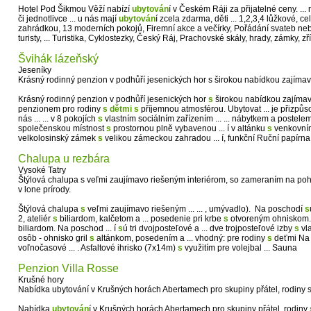
Hotel Pod Šikmou Věží nabízí
ubytován
í v Českém Ráji za přijatelné ceny. ..
či jednotlivce ... u nás mají
ubytován
í zcela zdarma, děti ... 1,2,3,4 lůžkové,
zahrádkou, 13 moderních pokojů, Firemní akce a večírky, Pořádání svateb ne
turisty, ... Turistika, Cyklostezky, Český Ráj, Prachovské skály, hrady, zámky, zří
Švihák lázeňský
Jeseníky
Krásný rodinný penzion v podhůří jesenických hor s širokou nabídkou zajímavostí
Krásný rodinný penzion v podhůří jesenických hor
s
širokou nabídkou zajímavostí
penzionem pro rodiny
s
dětmi
s
příjemnou atmosférou. Ubytovat ... je přizpů
nás ... ... v 8 pokojích
s
vlastním sociálním zařízením ... ... nábytkem a postele
společenskou místnost
s
prostornou plně vybavenou ... í v altánku
s
venkovním 
velkolosinský zámek
s
velikou zámeckou zahradou ... í, funkční Ruční papírn
Chalupa u rezbára
Vysoké Tatry
Štýlová chalupa s veľmi zaujímavo riešeným interiérom, so zameraním na poh
v lone prírody.
Štýlová chalupa
s
veľmi zaujímavo riešeným ... ... , umývadlo). Na poschodí
s
2, ateliér
s
biliardom, kalčetom a ... posedenie pri krbe
s
otvoreným ohniskom.
biliardom. Na poschod ... í
s
ú tri dvojposteľové a ... dve trojposteľové izby
s
vla
osôb - ohnisko gril
s
altánkom, posedením a ... vhodný: pre rodiny
s
deťmi Na
voľnočasové ... . Asfaltové ihrisko (7x14m)
s
využitím pre volejbal ... Sauna
Penzion Villa Rosse
Krušné hory
Nabídka ubytování v Krušných horách Abertamech pro skupiny přátel, rodiny s d
Nabídka
ubytován
í v Krušných horách Abertamech pro skupiny přátel, rodiny