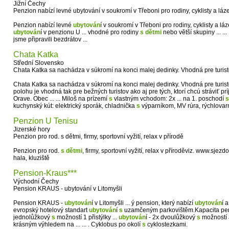
Jižní Čechy
Penzion nabízí levné ubytování v soukromí v Třeboni pro rodiny, cyklisty a lá
Penzion nabízí levné
ubytován
í v soukromí v Třeboni pro rodiny, cyklisty a lá
ubytován
í v penzionu U ... vhodné pro rodiny
s
dětmi
nebo větší skupiny ... ..
jsme připravili bezdrátov ...
Chata Katka
Střední Slovensko
Chata Katka sa nachádza v súkromí na konci malej dedinky. Vhodná pre turist
Chata Katka sa nachádza v súkromí na konci malej dedinky. Vhodná pre turis
polohu je vhodná tak pre bežných turistov ako aj pre tých, ktorí chcú stráviť 
Orave. Obec ... ... Miloš na prízemí
s
vlastným vchodom: 2x ... na 1. poschodí
s
kuchynský kút: elektrický sporák, chladnička
s
výparníkom, MV rúra, rýchlovarn
Penzion U Tenisu
Jizerské hory
Penzion pro rod. s dětmi, firmy, sportovní vyžití, relax v přírodě
Penzion pro rod.
s
dětmi
, firmy, sportovní vyžití, relax v příroděviz. www.sjezdo
hala, kluziště
Pension-Kraus***
Východní Čechy
Pension KRAUS - ubytování v Litomyšli
Pension KRAUS -
ubytován
í v Litomyšli ... ý pension, který nabízí
ubytován
í 
evropský hotelový standart
ubytován
í
s
uzamčeným parkovištěm.Kapacita pe
jednolůžkový
s
možností 1 přistýlky ...
ubytován
í - 2x dvoulůžkový
s
možností a
krásným výhledem na ... ... . Cyklobus po okolí
s
cyklostezkami.