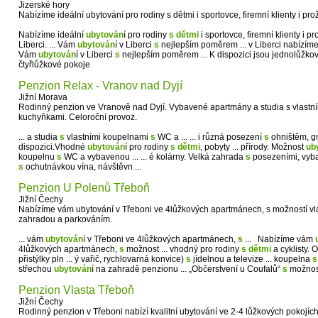
Jizerské hory
Nabízíme ideální ubytování pro rodiny s dětmi i sportovce, firemní klienty i pro
Nabízíme ideální
ubytován
í pro rodiny
s
dětmi
i sportovce, firemní klienty i p
Liberci. ... Vám
ubytován
í v Liberci
s
nejlepším poměrem ... v Liberci nabízím
Vám
ubytován
í v Liberci
s
nejlepším poměrem ... K dispozici jsou jednolůžkov
čtyřlůžkové pokoje
Penzion Relax - Vranov nad Dyjí
Jižní Morava
Rodinný penzion ve Vranově nad Dyjí. Vybavené apartmány a studia s vlastn
kuchyňkami. Celoroční provoz.
... a studia
s
vlastními koupelnami
s
WC a ... ... i různá posezení
s
ohništěm, gr
dispozici.Vhodné
ubytován
í pro rodiny
s
dětmi
, pobyty ... přírody. Možnost
ub
koupelnu
s
WC a vybavenou ... ... é kolárny. Velká zahrada
s
posezeními, vybave
s
ochutnávkou vína, návštěvn ...
Penzion U Polenů Třeboň
Jižní Čechy
Nabízíme vám ubytování v Třeboni ve 4lůžkových apartmánech, s možností vla
zahradou a parkováním.
... vám
ubytován
í v Třeboni ve 4lůžkových apartmánech,
s
... Nabízíme vám
4lůžkových apartmánech,
s
možnost ... vhodný pro rodiny
s
dětmi
a cyklisty. O
přistýlky pln ... ý vařič, rychlovarná konvice)
s
jídelnou a televize ... koupelna
s
střechou
ubytován
í na zahradě penzionu ... „Občerstvení u Coufalů“
s
možnost
Penzion Vlasta Třeboň
Jižní Čechy
Rodinný penzion v Třeboni nabízí kvalitní ubytování ve 2-4 lůžkových pokojích