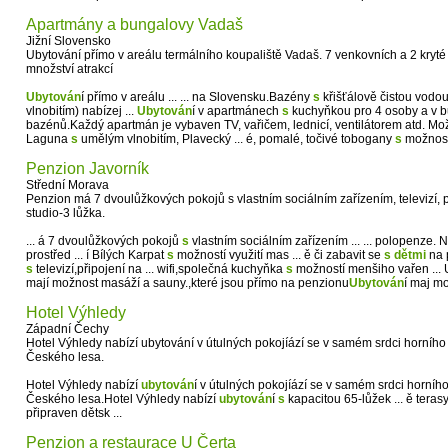
Apartmány a bungalovy Vadaš
Jižní Slovensko
Ubytování přímo v areálu termálního koupaliště Vadaš. 7 venkovních a 2 kryté b
množství atrakcí
Ubytován
í přímo v areálu ... ... na Slovensku.Bazény
s
křišťálově čistou vodou 
vlnobitím) nabízej ...
Ubytován
í v apartmánech
s
kuchyňkou pro 4 osoby a v 
bazénů.Každý apartmán je vybaven TV, vařičem, lednicí, ventilátorem atd. Mož
Laguna
s
umělým vlnobitím, Plavecký ... é, pomalé, točivé tobogany
s
možností
Penzion Javorník
Střední Morava
Penzion má 7 dvoulůžkových pokojů s vlastním sociálním zařízením, televizí, př
studio-3 lůžka.
... á 7 dvoulůžkových pokojů
s
vlastním sociálním zařízením ... ... polopenze. 
prostřed ... í Bílých Karpat
s
možností využití mas ... ě či zabavit se
s
dětmi
na p
s
televizí,připojení na ... wifi,společná kuchyňka
s
možností menšiho vařen ... U
mají možnost masáží a sauny.,které jsou přímo na penzionu
Ubytován
í maj mo
Hotel Výhledy
Západní Čechy
Hotel Výhledy nabízí ubytování v útulných pokojíází se v samém srdci horníh
Českého lesa.
Hotel Výhledy nabízí
ubytován
í v útulných pokojíází se v samém srdci horníh
Českého lesa.Hotel Výhledy nabízí
ubytován
í
s
kapacitou 65-lůžek ... ě teras
připraven dětsk ...
Penzion a restaurace U Čerta