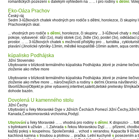
romantických pozezení
s
dalekým výhledem na ... ... i pro rodiny
s
dětmi
. Vole
Eko-Oáza Prachov
Český ráj
Sedm 3-lůžkových chatek vhodných pro rodiče s dětmi, horolezce, či skupiny lid
Prachovských skal.
... vhodných pro rodiče
s
dětmi
, horolezce, či skupiny ... 3-lůžkové chaty
s
možn
pokoje, vybavené: stůl (1x), malý stolek (1x), židle (3x), postel (3x), odkládací 
prostor. ... ... 3-lůžkových chatek
s
možností přistýlky pro ... turistika , cykloturi
plavání (Jinolické rybníky-13min, městké koupaliště-10min autem, aqua centru
kúpalisko Podhájska
Jižní Slovensko
Ubytovanie v blízkosti termálného kúpaliska Podhájska ,ktoré je známe lieč
zloženie ako mŕtve more
Ubytovanie v blízkosti termálného kúpaliska Podhájska ,ktoré je známe lieč
zloženie ako mŕtve more ... náročnejších a rodiny
s
deťmi.Ocenia návštevníci ...
štvorlôžkovýObjekt je plne vybavený,intertnet,satelit,detské preliesky šľmýkač
dohode bazén.
Dovolená U kamenného stolu
Jižní Čechy
Ubytování u řeky Moravské Dyje v Jižních Čechách.Pomezí Jižní Čechy,Jižní
Kanada,Českomoravská vrchovina,Podyjí.
Ubytován
í u řeky Moravské ... ... vhodná pro rodiny
s
dětmi
. K dispozici- ... 
s bylinkami k užíván ... í..Zahrada
s
řekou Moravskou Dyjí ... ... přízemí, chodb
každý pokoj
s
koupelnou. Společenská ... vchod
s
verandou. Kapacita 9 lůže
kachlová kamna
s
troubou a plotnou ... pračka. Letní kuchyně
s
posezením a b