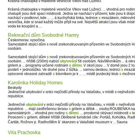
Krásná chaloupka v malebné vesničce Vlkov nad Lužnicí.
Krásná chaloupka v malebné vesničce Vlkov nad Lužnicí. ... vhodná pro rodi
chalupě jsou dvě spací místnosti. Jedna se nachází v přízemí, kde jsou k dispo
nachází v podkroví, kde ... ... á kuchyňská linka, lednice
s
mrazákem, mikrovlnka
vesnička, kde si snad každý může přijít na své. Největší atrakcí jsou však místn
voda ke koupání a ...
Rekreační dům Svobodné Hamry
Českomorav. vysočina
Samostatně stojící dům s nově zrekonstruovaným přízemím ve Svobodných Ha
osobám.
Samostatně stojící dům
s
nově zrekonstruovaným přízemím ve Svobodných H
osobám. ... hřiště (200m) nabízí
ubytován
í 5ti osobám. Návštěvníkům ... á o
grilem a ... programy určené rodinám
s
dětmi
. V okolí jsou ... V domě jsou 2 
postelí + jednolůžko. Ve druhé jsou 2 lůžka. ... varnou deskou, lednicí
s
mrazák
oplocené okrasné zahradě
s
trávníkem je k ... ... místě jezdecký klub
s
možností
Karolinka Holiday Homes
Beskydy
Jedinečné ubytování v srdci nejčistší přírody na Valašsku, v místě s nejhvězd
republice.
Jedinečné
ubytován
í v srdci nejčistší přírody na Valašsku, v místě
s
nejhvězdn
republice. ... mají zastřešenou terasu
s
grilem a dětsk ... osoby.ROUBENKA na
samostatných ... vhodná pro rodiny
s
dětmi
. ... prostorné obývací místnosti
s
ku
Posezení
s
grilem, dětské hřiště.Oblíbené turistické cíle: Portáš, Kohútka, Ra
Čarták, Rožnov p. Radhoštěm â’ skanzen a Valašské muzeum v ... Sauna
Vila Prachovka