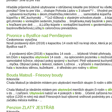
ponúka? Sme tu pre Vás
Hľadáte príjemné,útulné ubytovanie v obľúbenej lokalite pre blízkosť ku všetk
ponúka? Sme tu pre Vás ... chalupe Pohoda Liptov
s
3 izbami**/ ... Vhodné p
... vybavená kuchynka
s
ákom,chladnička,mikrovlnn ... ... samostatná kúpeľňa
kúpeľňa
s
WC,kuchynský ... **1x2-lôžková
s
vlastným vchodom,vlastn ... á k
gril,ohnisko
s
vonkajším sedením,,hojdačka ... šmykľavka,malý bazénik
s
piesk
s
hračkami pre deti ... ... á,Lúčky-kúpele
s
vonkajšími bazénmi
s
geotermálnou 
bazénov/Bešeňová,Lúčky,/
s
celoročnou prevádzkou.
Pivonice u Bystřice nad Pernštejnem
Českomorav. vysočina
Nově postavený dům (2018) s kapacitou 14 osob leží na kraji obce, která je p
Bystřice nad P..
... ě postavený dům (2018)
s
kapacitou 14 osob ... ... blízkosti Vírské přehrady,
km.Dům
s
kapacitou
ubytován
í 14 osob ... na oploceném pozemku
s
možností 
samostatné ložnice, obývací pokoj spojený
s
kuchyní. Plně vybavená kuchyn
... myčka. Obývací pokoj
s
televizí, rádiem. Ložnice ... v přízemí
s
manželskou pos
hala
s
lezeckou stěnou, kuželkami ... é středisko pro rodiny
s
dětmi
Bouda Matouš - Friesovy boudy
Krkonoše
Chata Matouš je ideálním místem pro ubytování menších skupin či rodin s dět
Chata Matouš je ideálním místem pro
ubytován
í menších skupin či rodin
s
dě
v ds ... í zařízení.
Ubytován
í nabízí ve 4 pokojích
s
tímto ... Účelně zařízená 
výšce (1200 m n/m) má okolí Friesových bud výborné sněhové podmínky pro zi
začátku měsíce května - ...
Penzion ZLATÝ JESTŘÁB
Krkonoše