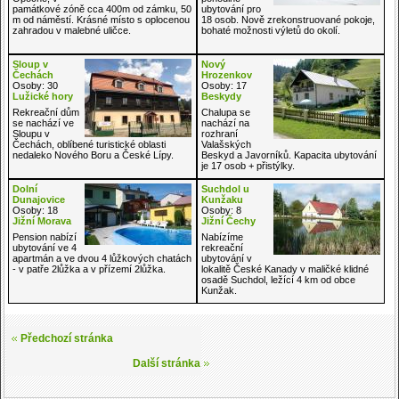
památkové zóně cca 400m od zámku, 50
ubytování pro
m od náměstí. Krásné místo s oplocenou
18 osob. Nově zrekonstruované pokoje,
zahradou v malebné uličce.
bohaté možnosti výletů do okolí.
Sloup v
Nový
Čechách
Hrozenkov
Osoby: 30
Osoby: 17
Lužické hory
Beskydy
Rekreační dům
Chalupa se
se nachází ve
nachází na
Sloupu v
rozhraní
Čechách, oblíbené turistické oblasti
Valašských
nedaleko Nového Boru a České Lípy.
Beskyd a Javorníků. Kapacita ubytování
je 17 osob + přistýlky.
Dolní
Suchdol u
Dunajovice
Kunžaku
Osoby: 18
Osoby: 8
Jižní Morava
Jižní Čechy
Pension nabízí
Nabízíme
ubytování ve 4
rekreační
apartmán a ve dvou 4 lůžkových chatách
ubytování v
- v patře 2lůžka a v přízemí 2lůžka.
lokalitě České Kanady v maličké klidné
osadě Suchdol, ležící 4 km od obce
Kunžak.
Předchozí stránka
Další stránka