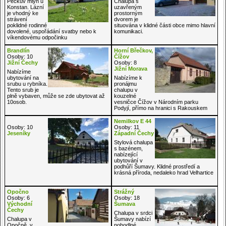
Peckův mlýn u
Chalupa s
Konstan. Lázní
uzavřeným
je vhodný ke
prostorným
strávení
dvorem je
poklidné rodinné
situována v klidné části obce mimo hlavní
dovolené, uspořádání svatby nebo k
komunikaci.
víkendovému odpočinku
Brandlín
Horní Břečkov,
Osoby: 10
Čížov
Jižní Čechy
Osoby: 8
Jižní Morava
Nabízíme
ubytování na
Nabízíme k
srubu u rybníka.
pronájmu
Tento srub je
chalupu v
plně vybaven, může se zde ubytovat až
kouzelné
10osob.
vesničce Čížov v Národním parku
Podyjí, přímo na hranici s Rakouskem
Nemilkov E 44
Osoby: 10
Osoby: 11
Jeseníky
Západní Čechy
Stylová chalupa
s bazénem,
nabízející
ubytování v
podhůří Šumavy. Klidné prostředí a
krásná příroda, nedaleko hrad Velhartice
Opočno
Strážný
Osoby: 6
Osoby: 18
Východní
Šumava
Čechy
Chalupa v srdci
Chalupa v
Šumavy nabízí
Opočně, v
pohodlné