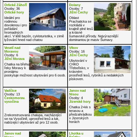
Orlické Záhoří
Dolany
Osoby: 36
Osoby: 7
Orlické hory
Jižní Čechy
Ideální pro
Oblast
rodinnou
Prachaticka se
dovolenou i pro
rozkládá v
pořádání
krajině plné lesů
hromadných
a krásné
akcí. V létě bazén, cykloturistika, v zimě
šumavské přírody. Nejvýraznější
lyžování hned nad chatou
dominantou je masiv Šumavy.
Veselí nad
Vlkov
Moravou
Osoby: 16
Osoby: 6
Jižní Čechy
Jižní Morava
Ubytování v
Chatka na břehu
CHKO
řeky Moravy k
Třeboňsko, v
pronájmu
krásném
poskytuje možnost ubytování pro 6 osob.
prostředí lesů, rybníků a nedalekých
pískoven.
Vadčice
Janov nad
Osoby: 13
Nisou
Českomorav.
Osoby: 4
vysočina
Jizerské hory
Chatka 2+kk s
terasou a
předzahrádkou
Zrekonstruovaná chalupa, nacházející
v Jizerských
se na Vysočině, uprostřed lesů a luk,
horách
nabízející ubytování až pro 12 osob.
Janov nad
Lhotka u
Nisou
Frýdku -