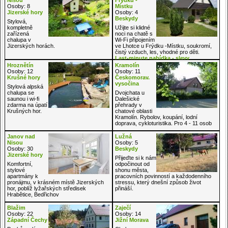
Osoby: 8
Místku
Jizerské hory
Osoby: 4
Beskydy
Stylová,
kompletně
Užijte si klidné
zařízená
noci na chatě s
chalupa v
Wi-Fi připojením
Jizerských horách.
ve Lhotce u Frýdku -Místku, soukromí,
čistý vzduch, les, vhodné pro děti.
Last-minute nabídka - slevy
Hroznětín
Kramolín
Osoby: 12
Osoby: 11
Krušné hory
Českomorav.
vysočina
Stylová alpská
chalupa se
Dvojchata u
saunou i wi-fi
Dalešické
zdarma na úpatí
přehrady v
Krušných hor.
chatové oblasti
Kramolín. Rybolov, koupání, lodní
doprava, cykloturistika. Pro 4 - 11 osob
Janov nad
Lužná
Nisou
Osoby: 5
Osoby: 30
Beskydy
Jizerské hory
Přijeďte si k nám
Komfortní,
odpočinout od
stylové
shonu města,
apartmány k
pracovních povinností a každodenního
pronájmu, v krásném místě Jizerských
stressu, který dnešní způsob život
hor, poblíž lyžařských středisek
přináší.
Hrabětice, Bedřichov
Blažim
Zaječí
Osoby: 22
Osoby: 14
Západní Čechy
Jižní Morava