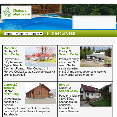
Filtr
eet
Silvestr
Modletice
Tanvald
Osoby: 29
Osoby: 33
Jižní Čechy
Severní Čechy
Ubytování u
Pronájem chaty
řeky Moravské
v létě pro 33
Dyje v Jižních
osob. Nachází
se na slunném
Čechách.Pomezí Jižní Čechy,Jižní
místě přímo u sjezdovek a turistických
Morava,Česká Kanada,Českomoravská
cest v srdci Jizerských hor.
vrchovina,Podyjí.
Liptovský
Beroun
Trnovec
Osoby: 2
Osoby: 5
Střední Čechy
Nízké Tatry
Penzion v klidné
Drevenica sa
vilové části,
nachádza v
nacházející se
dedinke
nedaleko
Liptovský Trnovec v blízkosti vodnej
historického
nádrže Liptovská Mara a Aquaparku
centra Berouna.
Tatralandia.